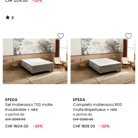
CHF 1224.00
-20%
3
/
5
EPEDA
EPEDA
Set materasso 700 molle
Completo materasso 800
Inoubliable + rete
molle Majestueux + rete
a partire da
a partire da
CHF 2005.00
CHF 2260.00
CHF 1604.00
-20%
CHF 1808.00
-20%