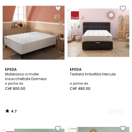
4.7
EPEDA
2
EPEDA
/ 5
Materasso a molle
Testiera Imbottita Hercule
Colori
insacchettate Dormeur
a partire da
a partire da
CHF 800.00
CHF 480.00
4.7
/
5