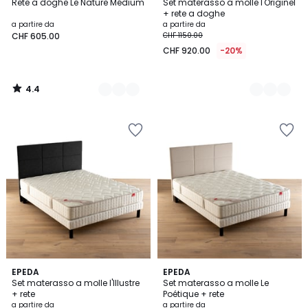
/ 5
Rete a doghe Le Nature Médium
Set materasso a molle l'Originel
Colori
Colori
+ rete a doghe
a partire da
a partire da
CHF 605.00
CHF 1150.00
CHF 920.00
-20%
4.4
/
5
4.7
2
EPEDA
2
EPEDA
/ 5
Set materasso a molle l'Illustre
Set materasso a molle Le
Colori
Colori
+ rete
Poétique + rete
a partire da
a partire da