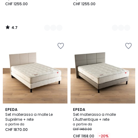
CHF 1255.00
CHF 1255.00
4.7
/
5
2
EPEDA
2
EPEDA
Set materasso a molle Le
Set materasso a molle
Colori
Colori
Suprême + rete
L'Authentique + rete
a partire da
a partire da
CHF 1870.00
CHF 1460.00
CHF 1168.00
-20%