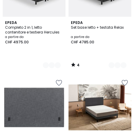
4
3
EPEDA
3
EPEDA
/
Completo 2 in 1, letto
Set base letto + testata Relax
Colori
Colori
5
contenitore e testiera Hercules
a partire da
a partire da
CHF 4975.00
CHF 4785.00
4
/
5