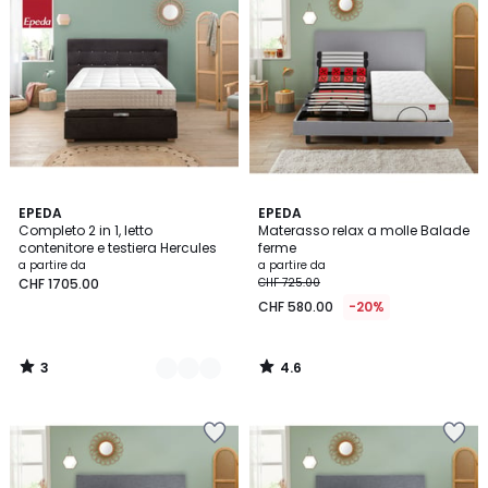
3
4.6
2
EPEDA
EPEDA
/
/ 5
Completo 2 in 1, letto
Materasso relax a molle Balade
Colori
5
contenitore e testiera Hercules
ferme
a partire da
a partire da
CHF 1705.00
CHF 725.00
CHF 580.00
-20%
3
4.6
/
/
5
5