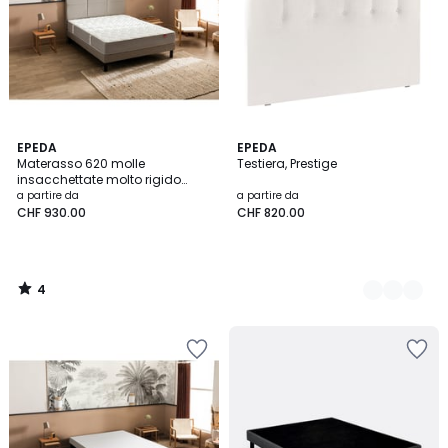
4
EPEDA
3
EPEDA
/
Materasso 620 molle
Testiera, Prestige
Colori
5
insacchettate molto rigido
L'ailleurs
a partire da
a partire da
CHF 930.00
CHF 820.00
4
/
5