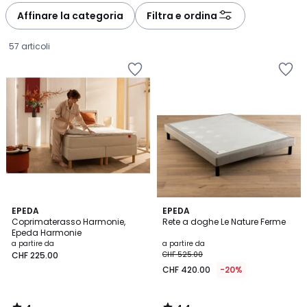
à
à
Affinare la categoria
Filtra e ordina
gauche
droite
57 articoli
4
4.4
EPEDA
EPEDA
/
/ 5
Coprimaterasso Harmonie,
Rete a doghe Le Nature Ferme
5
Epeda Harmonie
Prezzo
a partire da
a partire da
CHF 225.00
CHF 525.00
a
CHF 420.00
-20%
partire
da
CHF