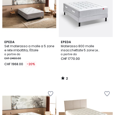
2
EPEDA
EPEDA
/
Set materasso a molle a 5 zone
Materasso 800 molle
5
e rete imbottita, l'Etoile
insacchettate 5 zone Le
Majestueux
a partire da
a partire da
CHF 2460.00
CHF 1770.00
CHF 1968.00
-20%
2
/
5