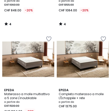
Séjour
a partire da
a partire da
CHF 1060.00
CHF 1355.00
CHF 848.00
-20%
CHF 1084.00
-20%
4
4
/
/
5
5
3
EPEDA
EPEDA
/
Materasso a molle multiattivo
Completo materasso a molle
5
a 5 zone L'inoubliable
L'Échappée + rete
a partire da
a partire da
CHF 1530.00
CHF 1375.00