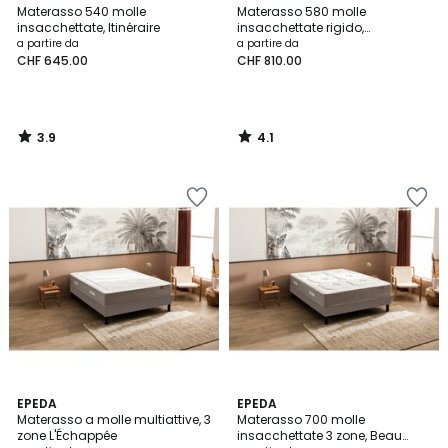
/ 5
/ 5
Materasso 540 molle
Materasso 580 molle
insacchettate, Itinéraire
insacchettate rigido,
Destination
a partire da
a partire da
CHF 645.00
CHF 810.00
3.9
4.1
/
/
5
5
4
4
EPEDA
EPEDA
/
/
Materasso a molle multiattive, 3
Materasso 700 molle
5
5
zone L'Échappée
insacchettate 3 zone, Beau