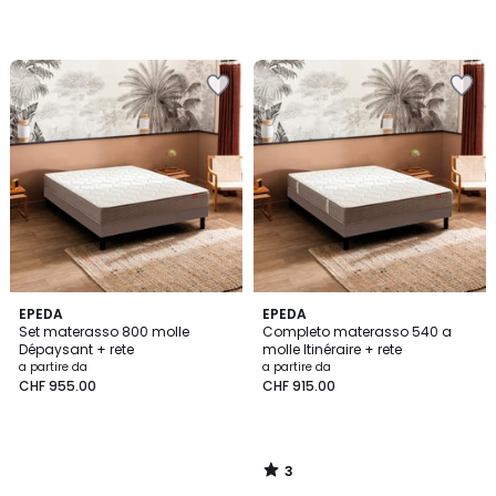
3
EPEDA
EPEDA
/
Set materasso 800 molle
Completo materasso 540 a
5
Dépaysant + rete
molle Itinéraire + rete
a partire da
a partire da
CHF 955.00
CHF 915.00
3
/