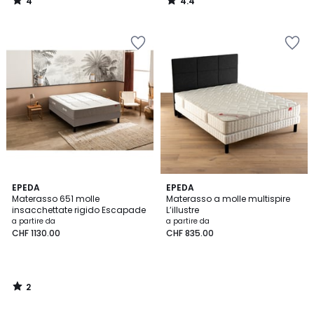
4
4.4
225.00.
/
/
5
5
2
EPEDA
EPEDA
/
Materasso 651 molle
Materasso a molle multispire
5
insacchettate rigido Escapade
L’illustre
a partire da
a partire da
CHF 1130.00
CHF 835.00
2
/
5