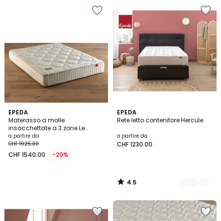
4.5
EPEDA
2
EPEDA
/ 5
Materasso a molle
Rete letto contenitore Hercule
Colori
insacchettate a 3 zone Le
Délicatesse
a partire da
a partire da
CHF 1925.00
CHF 1230.00
CHF 1540.00
-20%
4.5
/
5