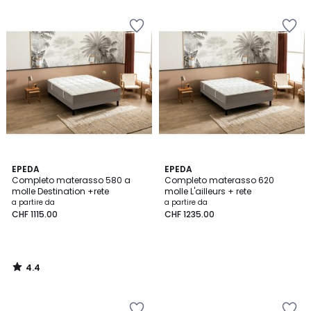
5
4.4
EPEDA
EPEDA
/ 5
Completo materasso 580 a
Completo materasso 620
molle Destination +rete
molle L'ailleurs + rete
a partire da
a partire da
CHF 1115.00
CHF 1235.00
4.4
/
5