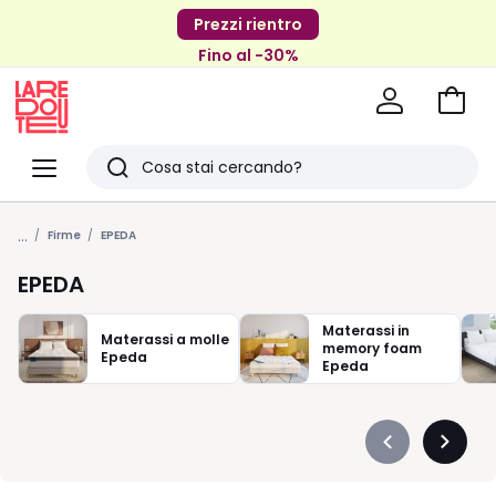
Prezzi rientro
Fino al -30%
Vai
al
La
carrel
Redoute
Menu
Ricerca
Ultimi
...
articoli
Firme
EPEDA
visti
EPEDA
Materassi in
Materassi a molle
memory foam
Epeda
Epeda
Précédent
Suivan
-
-
défiler
défiler