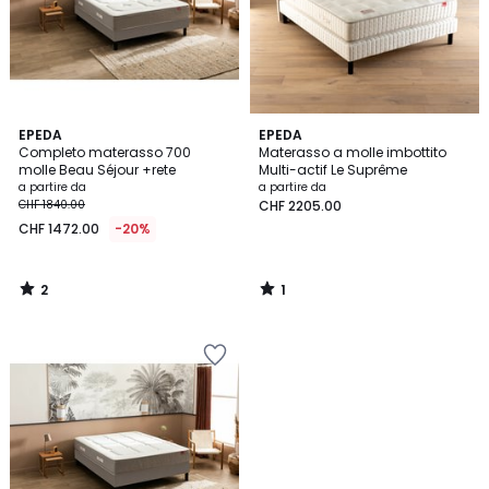
2
1
EPEDA
EPEDA
/
/
Completo materasso 700
Materasso a molle imbottito
5
5
molle Beau Séjour +rete
Multi-actif Le Suprême
a partire da
a partire da
CHF 1840.00
CHF 2205.00
CHF 1472.00
-20%
2
1
/
/
5
5