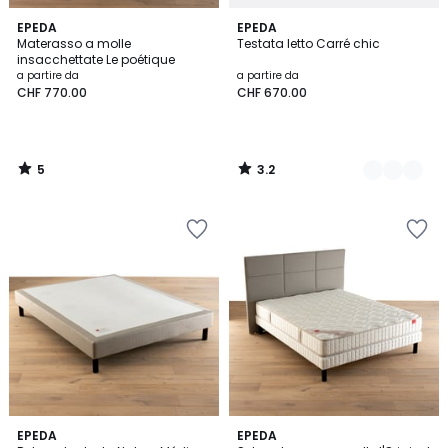
5
3.2
EPEDA
3
EPEDA
/
/ 5
Materasso a molle
Testata letto Carré chic
Colori
5
insacchettate Le poétique
a partire da
a partire da
CHF 770.00
CHF 670.00
5
3.2
/
/
5
5
4.4
5
EPEDA
2
EPEDA