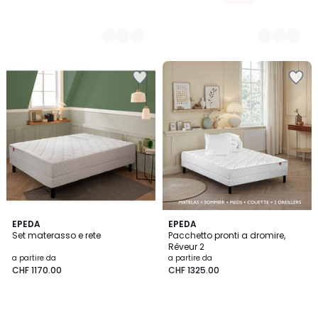
4.4
4.7
EPEDA
EPEDA
/ 5
/ 5
Set materasso e rete
Pacchetto pronti a dromire,
Rêveur 2
a partire da
a partire da
CHF 1170.00
CHF 1325.00