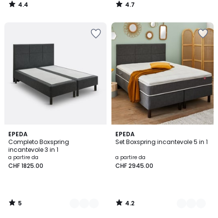
4.4
4.7
/
/
5
5
5
4.2
2
EPEDA
2
EPEDA
/
/ 5
Completo Boxspring
Set Boxspring incantevole 5 in 1
Colori
Colori
5
incantevole 3 in 1
a partire da
a partire da
CHF 1825.00
CHF 2945.00
5
4.2
/
/
5
5