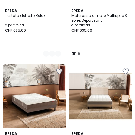
5
3
EPEDA
EPEDA
/
Testata del letto Relax
Materasso a molle Multispire 3
Colori
5
zone, Dépaysant
a partire da
a partire da
CHF 635.00
CHF 635.00
5
/
5
3.9
4.1
EPEDA
EPEDA