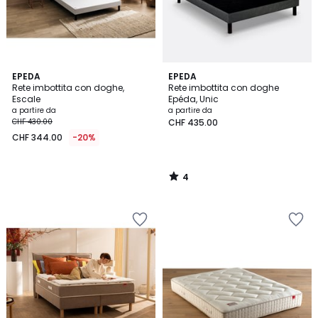
4
EPEDA
EPEDA
/
Rete imbottita con doghe,
Rete imbottita con doghe
5
Escale
Epéda, Unic
a partire da
a partire da
CHF 430.00
CHF 435.00
CHF 344.00
-20%
4
/
5