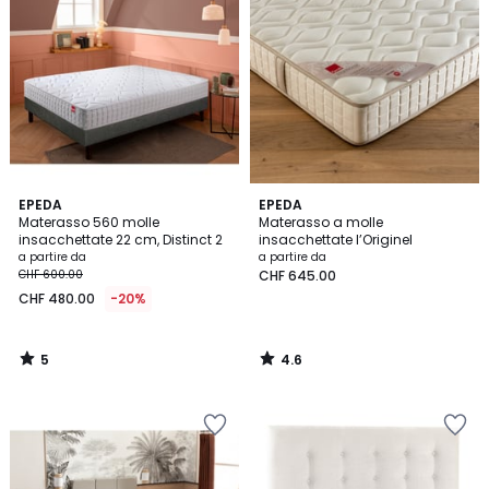
5
4.6
EPEDA
EPEDA
/
/ 5
Materasso 560 molle
Materasso a molle
5
insacchettate 22 cm, Distinct 2
insacchettate l’Originel
a partire da
a partire da
CHF 600.00
CHF 645.00
CHF 480.00
-20%
5
4.6
/
/
5
5