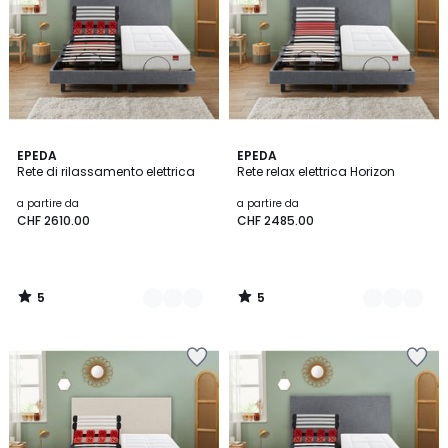
5
5
3
EPEDA
3
EPEDA
/
/
Rete di rilassamento elettrica
Rete relax elettrica Horizon
Colori
Colori
5
5
a partire da
a partire da
CHF 2610.00
CHF 2485.00
5
5
/
/
5
5