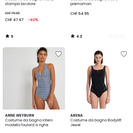
Colori
5
stampa bicolore
premaman
CHF 79.95
CHF 54.95
CHF 47.97
-40%
5
4.3
/
/
5
5
4.4
4.7
ANNE WEYBURN
ARENA
/ 5
/ 5
Costume da bagno intero
Costume da bagno Bodylift
modello foulard a righe
Jewel