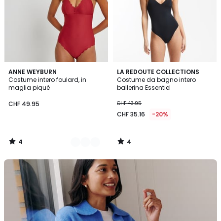
4
4
2
ANNE WEYBURN
LA REDOUTE COLLECTIONS
/
/
Costume intero foulard, in
Costume da bagno intero
Colori
5
5
maglia piqué
ballerina Essentiel
CHF 49.95
CHF 43.95
CHF 35.16
-20%
4
4
/
/
5
5
La
Redoute
Collections