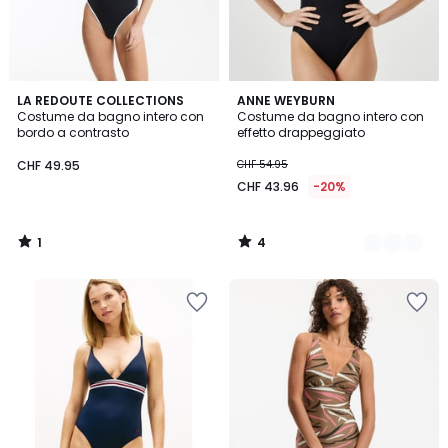
1
4
LA REDOUTE COLLECTIONS
2
ANNE WEYBURN
/
/
Costume da bagno intero con
Costume da bagno intero con
Colori
5
5
bordo a contrasto
effetto drappeggiato
CHF 49.95
CHF 54.95
CHF 43.96
-20%
1
4
/
/
5
5