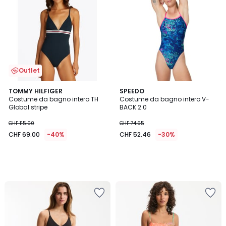
Outlet
TOMMY HILFIGER
SPEEDO
Costume da bagno intero TH
Costume da bagno intero V-
Global stripe
BACK 2.0
CHF 115.00
CHF 74.95
CHF 69.00
-40%
CHF 52.46
-30%