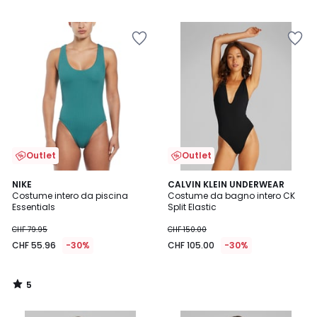
Outlet
Outlet
5
NIKE
CALVIN KLEIN UNDERWEAR
/
Costume intero da piscina
Costume da bagno intero CK
5
Essentials
Split Elastic
CHF 79.95
CHF 150.00
CHF 55.96
-30%
CHF 105.00
-30%
5
/
5