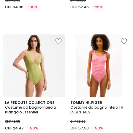
CHF 49.95
CHF 69.95
CHF 34.96
-30%
CHF 52.46
-25%
4.3
LA REDOUTE COLLECTIONS
TOMMY HILFIGER
/ 5
Costume da bagno intero a
Costume da bagno intero TH
triangolo Essentiel
ESSENTIALS
CHF 48.95
CHF 115.00
CHF 24.47
-50%
CHF 57.50
-50%