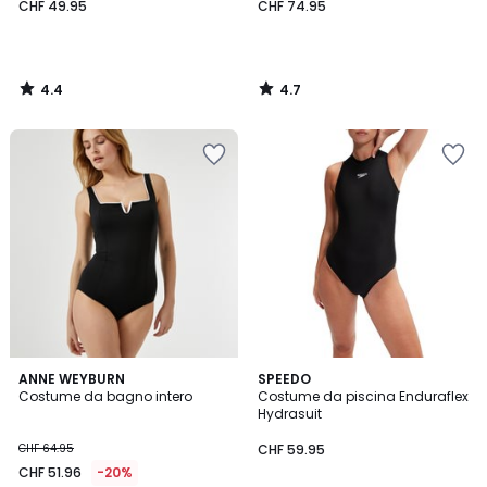
CHF 49.95
CHF 74.95
4.4
4.7
/
/
5
5
4.5
4.3
ANNE WEYBURN
SPEEDO
/ 5
/ 5
Costume da bagno intero
Costume da piscina Enduraflex
Hydrasuit
CHF 64.95
CHF 59.95
CHF 51.96
-20%