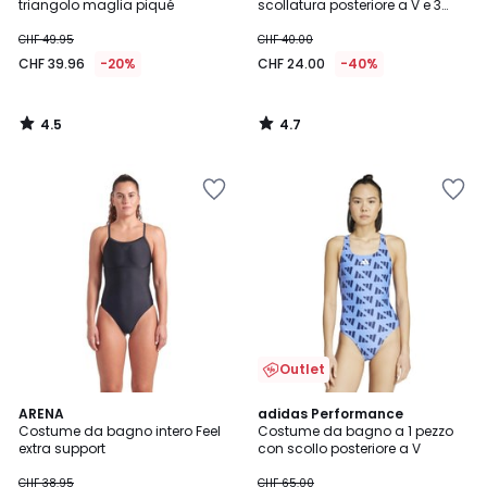
triangolo maglia piqué
scollatura posteriore a V e 3
strisce
CHF 49.95
CHF 40.00
CHF 39.96
-20%
CHF 24.00
-40%
4.5
4.7
/
/
5
5
Outlet
4.5
2
ARENA
adidas Performance
/ 5
Costume da bagno intero Feel
Costume da bagno a 1 pezzo
Colori
extra support
con scollo posteriore a V
CHF 38.95
CHF 65.00