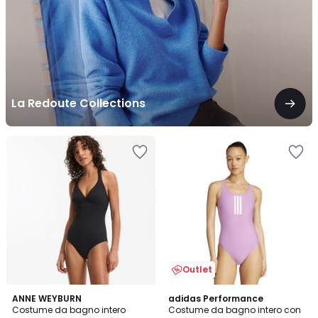
La Redoute Collections
Outlet
4.5
4.7
ANNE WEYBURN
adidas Performance
/ 5
/ 5
Costume da bagno intero
Costume da bagno intero con