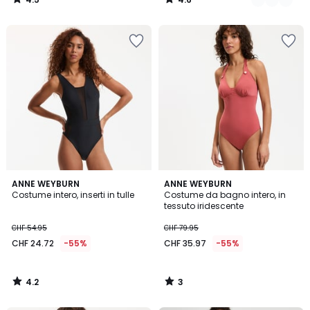
/
/
5
5
4.2
3
ANNE WEYBURN
ANNE WEYBURN
/ 5
/
Costume intero, inserti in tulle
Costume da bagno intero, in
5
tessuto iridescente
CHF 54.95
CHF 79.95
CHF 24.72
-55%
CHF 35.97
-55%
4.2
3
/
/
5
5