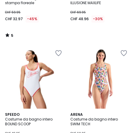
5
stampa floreale
ILLUSIONE MAXLIFE
CHF 59.95
CHF 69.95
CHF 32.97
-45%
CHF 48.96
-30%
5
/
5
SPEEDO
ARENA
Costume da bagno intero
Costume da bagno intero
BOUND SCOOP
SWIM TECH