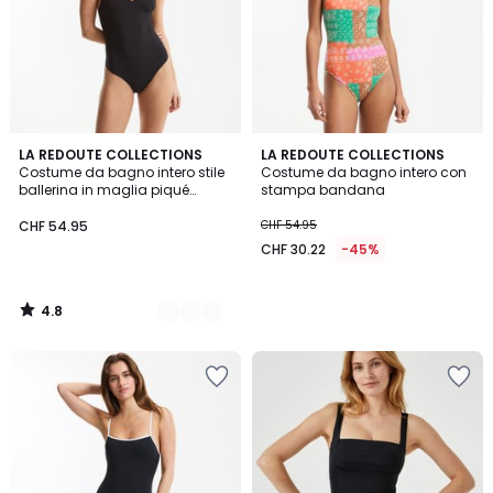
4.8
2
LA REDOUTE COLLECTIONS
LA REDOUTE COLLECTIONS
/ 5
Costume da bagno intero stile
Costume da bagno intero con
Colori
ballerina in maglia piqué
stampa bandana
iridescente
CHF 54.95
CHF 54.95
CHF 30.22
-45%
4.8
/
5