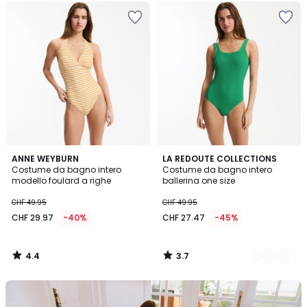
4.4
3.7
ANNE WEYBURN
2
LA REDOUTE COLLECTIONS
/ 5
/ 5
Costume da bagno intero
Costume da bagno intero
Colori
modello foulard a righe
ballerina one size
CHF 49.95
CHF 49.95
CHF 29.97
-40%
CHF 27.47
-45%
4.4
3.7
/
/
5
5
Il
nostro