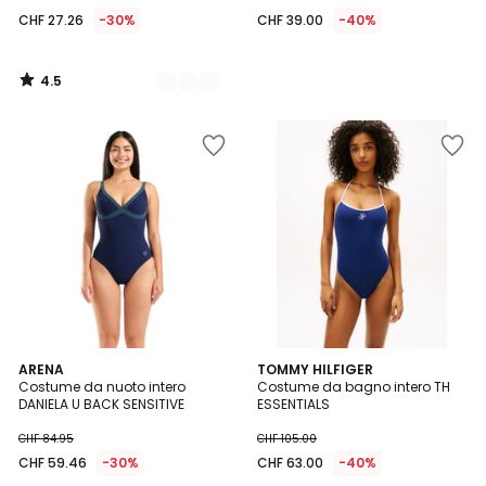
CHF 27.26
-30%
CHF 39.00
-40%
4.5
/
5
ARENA
TOMMY HILFIGER
Costume da nuoto intero
Costume da bagno intero TH
DANIELA U BACK SENSITIVE
ESSENTIALS
CHF 84.95
CHF 105.00
CHF 59.46
-30%
CHF 63.00
-40%