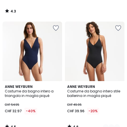
4.3
/
5
4.5
4.6
ANNE WEYBURN
2
ANNE WEYBURN
/ 5
/ 5
Costume da bagno intero a
Costume da bagno intero stile
Colori
triangolo in maglia piqué
ballerina in maglia piqué
CHF 54.95
CHF 49.95
CHF 32.97
-40%
CHF 39.96
-20%
4.5
4.6