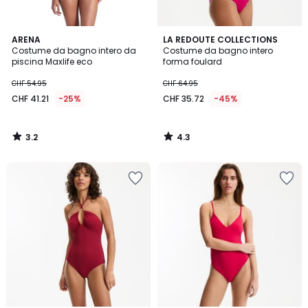
3.2
4.3
ARENA
LA REDOUTE COLLECTIONS
/ 5
/ 5
Costume da bagno intero da
Costume da bagno intero
piscina Maxlife eco
forma foulard
CHF 54.95
CHF 64.95
CHF 41.21
-25%
CHF 35.72
-45%
3.2
4.3
/
/
5
5