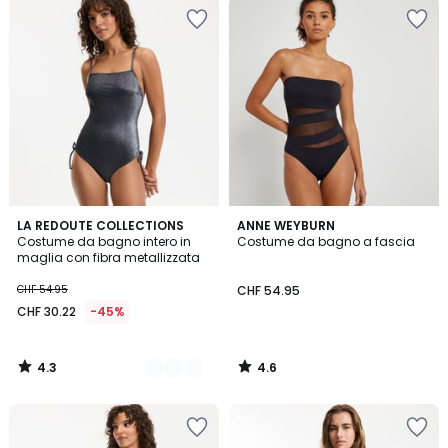
4.3
4.6
2
LA REDOUTE COLLECTIONS
ANNE WEYBURN
/ 5
/ 5
Costume da bagno intero in
Costume da bagno a fascia
Colori
maglia con fibra metallizzata
CHF 54.95
CHF 54.95
CHF 30.22
-45%
4.3
4.6
/
/
5
5