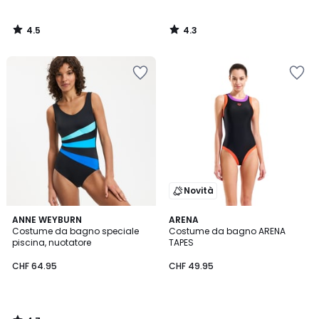
4.5
4.3
/
/
5
5
Novità
4.7
ANNE WEYBURN
ARENA
/ 5
Costume da bagno speciale
Costume da bagno ARENA
piscina, nuotatore
TAPES
CHF 64.95
CHF 49.95