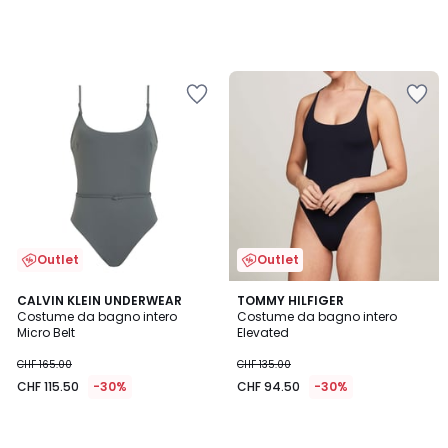
Outlet
Outlet
CALVIN KLEIN UNDERWEAR
TOMMY HILFIGER
Costume da bagno intero
Costume da bagno intero
Micro Belt
Elevated
CHF 165.00
CHF 135.00
CHF 115.50
-30%
CHF 94.50
-30%