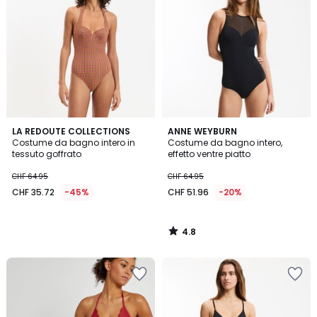
4.8
LA REDOUTE COLLECTIONS
ANNE WEYBURN
/ 5
Costume da bagno intero in
Costume da bagno intero,
tessuto goffrato
effetto ventre piatto
CHF 64.95
CHF 64.95
CHF 35.72
-45%
CHF 51.96
-20%
4.8
/
5