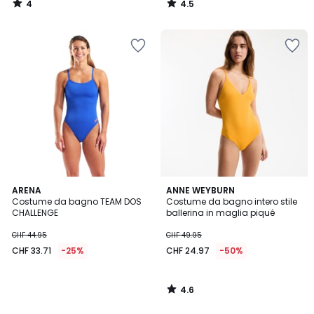
4
4.5
54.95
/
/
5
5
40%
di
riduzione
applicata.
4.6
ARENA
ANNE WEYBURN
/ 5
Costume da bagno TEAM DOS
Costume da bagno intero stile
CHALLENGE
ballerina in maglia piqué
CHF 44.95
CHF 49.95
CHF 33.71
-25%
CHF 24.97
-50%
4.6
/
5