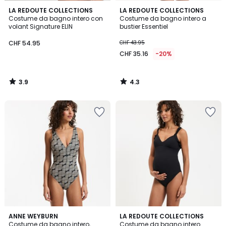
3.9
4.3
LA REDOUTE COLLECTIONS
LA REDOUTE COLLECTIONS
/ 5
/ 5
Costume da bagno intero con
Costume da bagno intero a
volant Signature ELIN
bustier Essentiel
CHF 54.95
CHF 43.95
CHF 35.16
-20%
3.9
4.3
/
/
5
5
5
4.3
ANNE WEYBURN
2
LA REDOUTE COLLECTIONS
/
/ 5
Costume da bagno intero,
Costume da bagno intero