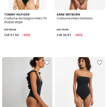
TOMMY HILFIGER
ANNE WEYBURN
Costume da bagno intero TH
Costume intero fantasia
Global stripe
CHF 115.00
CHF 79.95
CHF 57.50
-50%
CHF 39.97
-50%