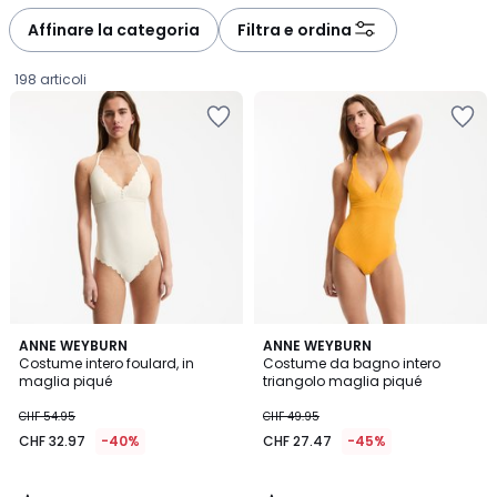
défiler
défiler
à
à
Affinare la categoria
Filtra e ordina
gauche
droite
198 articoli
4
4.5
ANNE WEYBURN
ANNE WEYBURN
/
/ 5
Costume intero foulard, in
Costume da bagno intero
5
maglia piqué
triangolo maglia piqué
CHF
CHF 54.95
CHF 49.95
32.97
CHF 32.97
-40%
CHF 27.47
-45%
invece
di
CHF