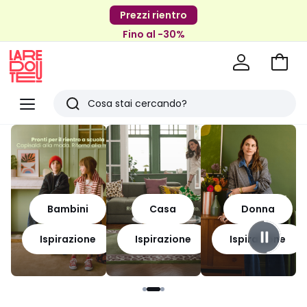
Prezzi rientro
Fino al -30%
Vai
al
La
carrel
Redoute
Menu
Ricerca
Ultimi
articoli
visti
Bambini
Casa
Donna
Ispirazione
Ispirazione
Ispirazione