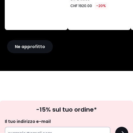
1920.00
CHF 1920.00
-20%
invece
di
CHF
2400.00
20%
di
riduzione
Ne approfitto
applicata.
Iscrizione
-15% sul tuo ordine*
newsletter
Il tuo indirizzo e-mail
OK