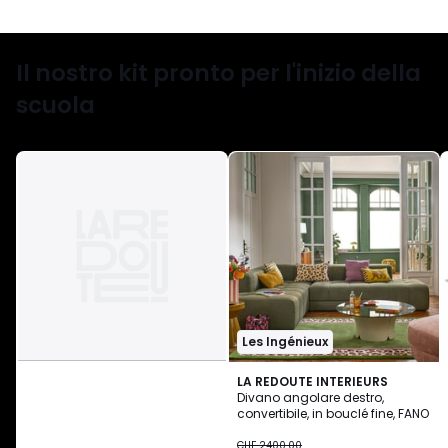
Il nostro kit pronto per l'inizio della
scuola
Les Ingénieux
LA REDOUTE INTERIEURS
Divano angolare destro,
convertibile, in bouclé fine, FANO
CHF
CHF 2400.00