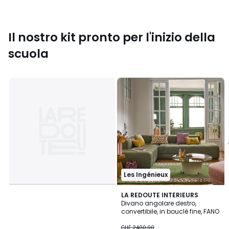
Il nostro kit pronto per l'inizio della
scuola
Les Ingénieux
LA REDOUTE INTERIEURS
Divano angolare destro,
convertibile, in bouclé fine, FANO
CHF
CHF 2400.00