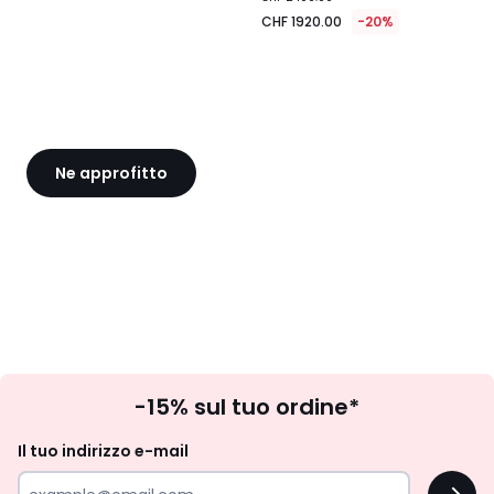
1920.00
CHF 1920.00
-20%
invece
di
CHF
2400.00
20%
di
riduzione
Ne approfitto
applicata.
Iscrizione
-15% sul tuo ordine*
newsletter
Il tuo indirizzo e-mail
OK