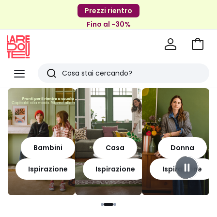
Prezzi rientro
Fino al -30%
Vai
al
La
carrel
Redoute
Menu
Ricerca
Ultimi
articoli
visti
Bambini
Casa
Donna
Ispirazione
Ispirazione
Ispirazione