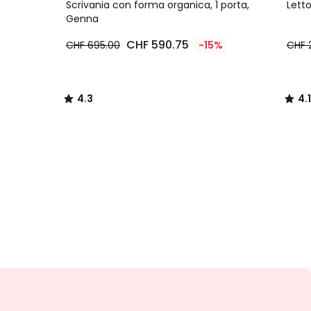
/ 5
/ 5
Scrivania con forma organica, 1 porta,
Letto
Genna
CHF 590.75
CHF 695.00
-15%
CHF 
4.3
4.1
/
/
5
5