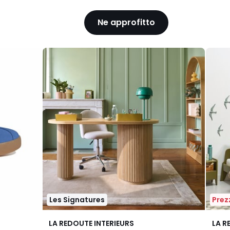
Ne approfitto
Les Signatures
Prezz
4.3
4.1
LA REDOUTE INTERIEURS
LA R