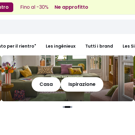
ntro
Fino al -30%
Ne approfitto
nto per il rientro"
Les ingénieux
Tutti i brand
Les S
Casa
Ispirazione