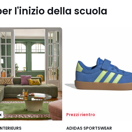
per l'inizio della scuola
x
Prezzi rientro
4.9
INTERIEURS
ADIDAS SPORTSWEAR