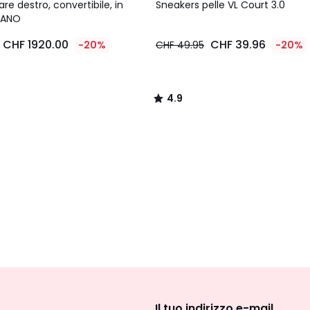
/ 5
re destro, convertibile, in
Sneakers pelle VL Court 3.0
 FANO
CHF 1920.00
CHF 39.96
-20%
CHF 49.95
-20%
4.9
/
5
Iscrizione
newsletter
Il tuo indirizzo e-mail