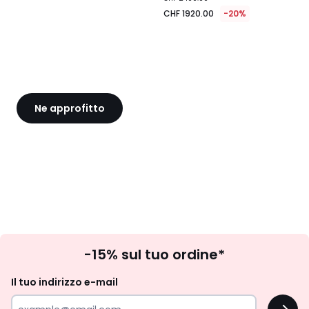
1920.00
CHF 1920.00
-20%
invece
di
CHF
2400.00
20%
di
riduzione
Ne approfitto
applicata.
Iscrizione
-15% sul tuo ordine*
newsletter
Il tuo indirizzo e-mail
OK