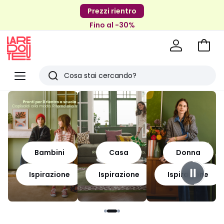
Prezzi rientro
Fino al -30%
Vai
al
La
carrel
Redoute
Menu
Ricerca
Ultimi
articoli
visti
Bambini
Casa
Donna
Ispirazione
Ispirazione
Ispirazione