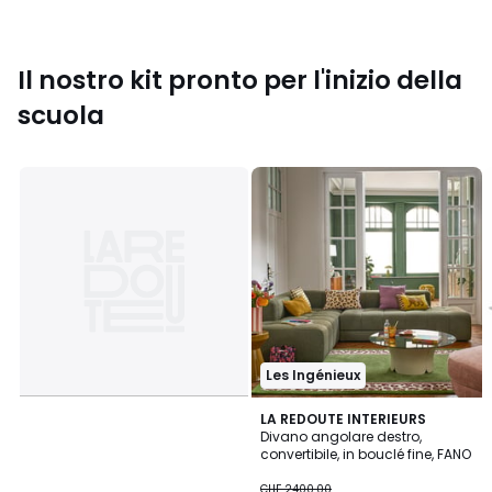
Il nostro kit pronto per l'inizio della
scuola
Les Ingénieux
LA REDOUTE INTERIEURS
Divano angolare destro,
convertibile, in bouclé fine, FANO
CHF
CHF 2400.00