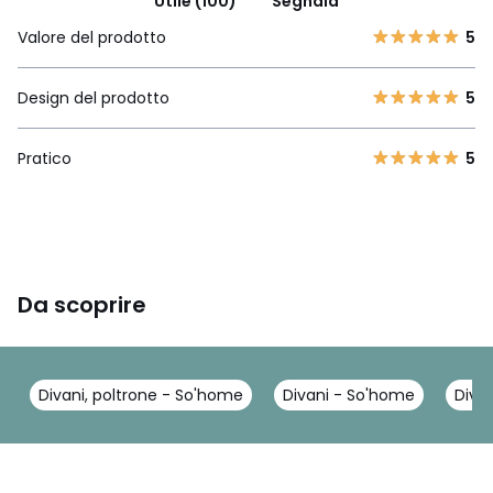
Utile (100)
Segnala
Valore del prodotto
5
Design del prodotto
5
Pratico
5
Da scoprire
Divani, poltrone - So'home
Divani - So'home
Diva