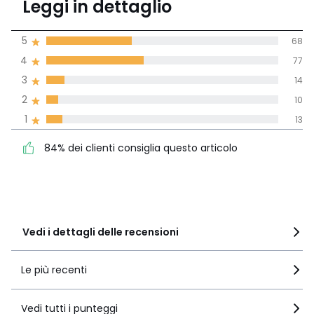
Download
Leggi in dettaglio
(182)
Piano di montaggio
di media tenendo
5
68
conto di tutti i
4
77
paesi
3
14
Recensione 100% verificata,
2
10
La Redoute si impegna
1
13
84% dei clienti consiglia
5
68
questo articolo
4
77
84% dei clienti consiglia questo articolo
3
14
2
10
1
13
Vedi i dettagli delle recensioni
Le più recenti
Vedi tutti i punteggi