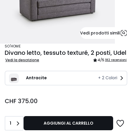
Vedi prodotti simili
SO'HOME
Divano letto, tessuto texturé, 2 posti, Udel
Vedi la descrizione
4
/5
182 recensioni
Antracite
+
2
Colori
CHF
CHF 375.00
375.00.
Quantità
1
AGGIUNGI AL CARRELLO