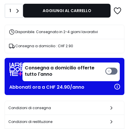
di
CHF
Quantità
1
AGGIUNGI AL CARRELLO
31.95
50%
di
riduzione
Disponibile. Consegnato in 2-4 giorni lavorativi
applicata.
Consegna a domicilio :
CHF 2.90
Consegna a domicilio offerte
tutto l'anno
Abbonati ora a CHF 24.90/anno
Condizioni di consegna
Condizioni di restituzione