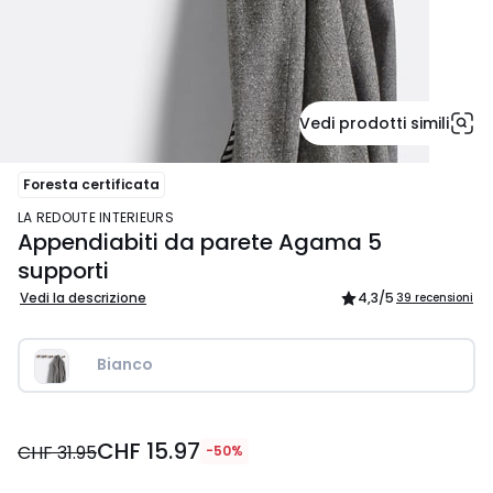
Vedi prodotti simili
Foresta certificata
LA REDOUTE INTERIEURS
Appendiabiti da parete Agama 5
supporti
Vedi la descrizione
4,3
/5
39 recensioni
Bianco
CHF
CHF 15.97
15.97
CHF 31.95
-50%
invece