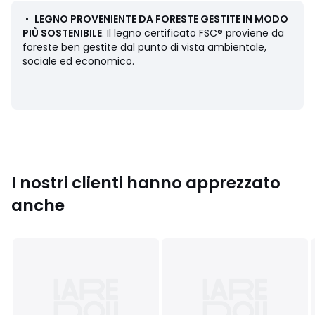
• Profondità: 7,5 cm
• Altezza: 5,2 cm
•
LEGNO PROVENIENTE DA FORESTE GESTITE IN MODO
PIÙ SOSTENIBILE
. Il legno certificato FSC® proviene da
foreste ben gestite dal punto di vista ambientale,
sociale ed economico.
Origine del legno : Cina, Betulla (Betula Alba)
Dimensioni e peso del collo
1 collo
• L71 x H7 x P10 cm, 1,05 kg
Colori
Bianco
I nostri clienti hanno apprezzato
Taglia
taglia unica
anche
Download
Piano di montaggio