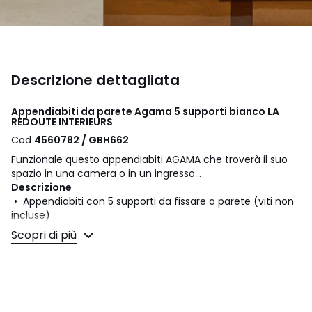
Descrizione dettagliata
Appendiabiti da parete Agama 5 supporti bianco LA
REDOUTE INTERIEURS
Cod
4560782 / GBH662
Funzionale questo appendiabiti AGAMA che troverà il suo
spazio in una camera o in un ingresso...
Descrizione
• Appendiabiti con 5 supporti da fissare a parete (viti non
incluse)
• Appendiabiti è venduto da montare
Scopri di più
• 5 sfere in betulla
• Struttura dell'appendiabiti in metallo finitura opaca
Dimensioni
• Lunghezza: 80 cm