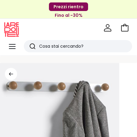
Prezzi rientro
Fino al -30%
Vai
al
La
carrel
Redoute
Menu
Ricerca
Ultimi
articoli
visti