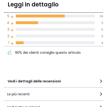
4.3
Leggi in dettaglio
(39)
di media tenendo
5
24
conto di tutti i
4
11
paesi
3
0
Recensione 100% verificata,
2
0
La Redoute si impegna
1
4
90% dei clienti consiglia
5
24
questo articolo
4
11
90% dei clienti consiglia questo articolo
3
0
2
0
1
4
Vedi i dettagli delle recensioni
Le più recenti