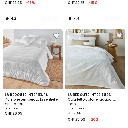
CHF 33.95
-15%
CHF 32.25
-15%
4.3
4.4
/
/
5
5
4.6
4.1
LA REDOUTE INTERIEURS
6
LA REDOUTE INTERIEURS
/ 5
/ 5
Piumone temperato Essentielle
Copriletto cotone jacquard,
Colori
anti-acari
Indo
a partire da
a partire da
CHF 29.95
CHF 31.95
CHF 25.56
-20%