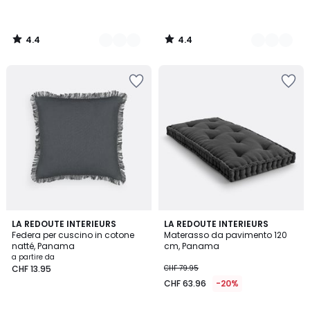
4.4
4.4
/
/
5
5
4.6
4
8
LA REDOUTE INTERIEURS
8
LA REDOUTE INTERIEURS
/ 5
/
Federa per cuscino in cotone
Materasso da pavimento 120
Colori
Colori
5
natté, Panama
cm, Panama
a partire da
CHF 13.95
CHF 79.95
CHF 63.96
-20%