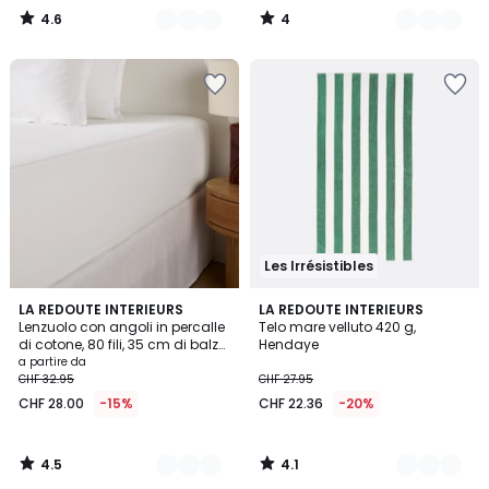
4.6
4
/
/
5
5
Les Irrésistibles
4.5
4.1
21
LA REDOUTE INTERIEURS
7
LA REDOUTE INTERIEURS
/ 5
/ 5
Lenzuolo con angoli in percalle
Telo mare velluto 420 g,
Colori
Colori
di cotone, 80 fili, 35 cm di balza,
Hendaye
Scenario
a partire da
CHF 32.95
CHF 27.95
CHF 28.00
-15%
CHF 22.36
-20%
4.5
4.1
/
/