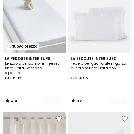
Nuovo prezzo
4.4
3.8
5
LA REDOUTE INTERIEURS
15
LA REDOUTE INTERIEURS
/ 5
/ 5
Lenzuolo per bambini in jersey
Federa per guanciale in garza
Colori
Colori
tinta unita, Scenario
di cotone tinta unita con
volant, Kumla
a partire da
CHF 6.95
CHF 31.95
4.4
3.8
/
/
5
5