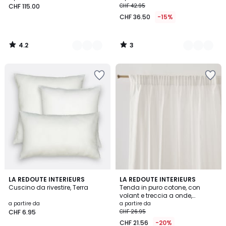
CHF 115.00
CHF 42.95
CHF 36.50
-15%
4.2
3
/
/
5
5
4.4
3.9
LA REDOUTE INTERIEURS
10
LA REDOUTE INTERIEURS
/ 5
/ 5
Cuscino da rivestire, Terra
Tenda in puro cotone, con
Colori
volant e treccia a onde,
Scenario
a partire da
a partire da
CHF 6.95
CHF 26.95
CHF 21.56
-20%