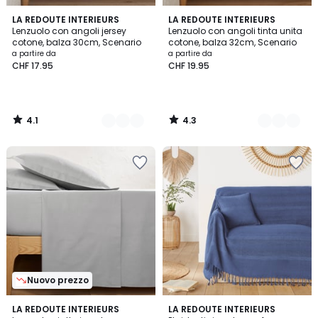
4.1
4.3
9
LA REDOUTE INTERIEURS
22
LA REDOUTE INTERIEURS
/ 5
/ 5
Lenzuolo con angoli jersey
Lenzuolo con angoli tinta unita
Colori
Colori
cotone, balza 30cm, Scenario
cotone, balza 32cm, Scenario
a partire da
a partire da
CHF 17.95
CHF 19.95
4.1
4.3
/
/
5
5
Nuovo prezzo
4.2
4.4
22
LA REDOUTE INTERIEURS
12
LA REDOUTE INTERIEURS