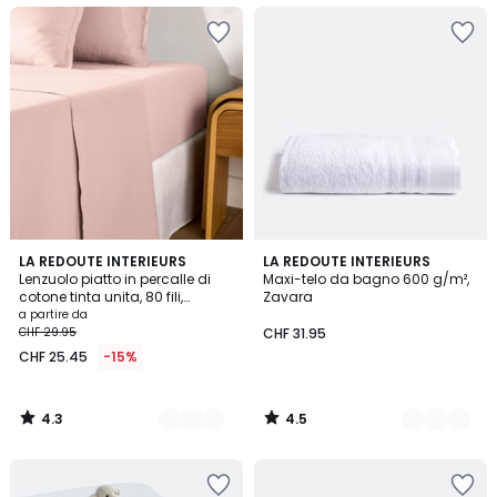
4.3
4.5
21
LA REDOUTE INTERIEURS
18
LA REDOUTE INTERIEURS
/ 5
/ 5
Lenzuolo piatto in percalle di
Maxi-telo da bagno 600 g/m²,
Colori
Colori
cotone tinta unita, 80 fili,
Zavara
Scenario
a partire da
CHF 29.95
CHF 31.95
CHF 25.45
-15%
4.3
4.5
/
/
5
5