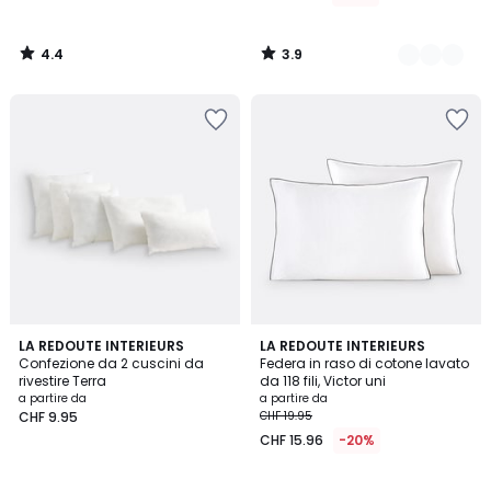
4.4
3.9
/
/
5
5
4.1
4.1
LA REDOUTE INTERIEURS
11
LA REDOUTE INTERIEURS
/ 5
/ 5
Confezione da 2 cuscini da
Federa in raso di cotone lavato
Colori
rivestire Terra
da 118 fili, Victor uni
a partire da
a partire da
CHF 9.95
CHF 19.95
CHF 15.96
-20%