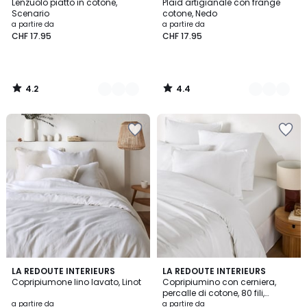
/ 5
/ 5
Lenzuolo piatto in cotone,
Plaid artigianale con frange
Colori
Colori
Scenario
cotone, Nedo
a partire da
a partire da
CHF 17.95
CHF 17.95
4.2
4.4
/
/
5
5
4.2
3
21
LA REDOUTE INTERIEURS
19
LA REDOUTE INTERIEURS
/ 5
/
Copripiumone lino lavato, Linot
Copripiumino con cerniera,
Colori
Colori
5
percalle di cotone, 80 fili,
Scenario
a partire da
a partire da