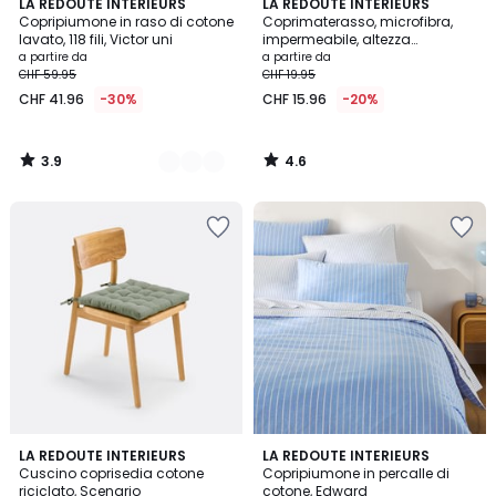
3.9
4.6
11
LA REDOUTE INTERIEURS
LA REDOUTE INTERIEURS
/ 5
/ 5
Copripiumone in raso di cotone
Coprimaterasso, microfibra,
Colori
lavato, 118 fili, Victor uni
impermeabile, altezza
massima 27 cm
a partire da
a partire da
CHF 59.95
CHF 19.95
CHF 41.96
-30%
CHF 15.96
-20%
3.9
4.6
/
/
5
5
4.5
3.5
9
LA REDOUTE INTERIEURS
2
LA REDOUTE INTERIEURS
/ 5
/ 5
Cuscino coprisedia cotone
Copripiumone in percalle di
Colori
Colori
riciclato, Scenario
cotone, Edward