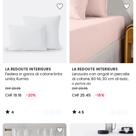
4
4.5
17
LA REDOUTE INTERIEURS
21
LA REDOUTE INTERIEURS
/
/ 5
Federa in garza di cotone tinta
Lenzuolo con angoli in percalle
Colori
Colori
5
unita, Kumla
di cotone, 80 fili, 30 cm di balza,
Scenario
a partire da
CHF 23.95
CHF 29.95
CHF 19.16
-20%
CHF 25.45
-15%
4
4.5
/
/
5
5