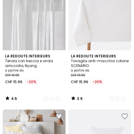
4.5
3.9
5
LA REDOUTE INTERIEURS
12
LA REDOUTE INTERIEURS
/ 5
/ 5
Tenda con treccia e onda
Tovaglia anti-macchia cotone
Colori
Colori
arricciata, Nyong
SCENARIO
a partire da
a partire da
CHF 19.95
CHF 19.95
CHF 15.96
-20%
CHF 15.96
-20%
4.5
3.9
/
/
5
5