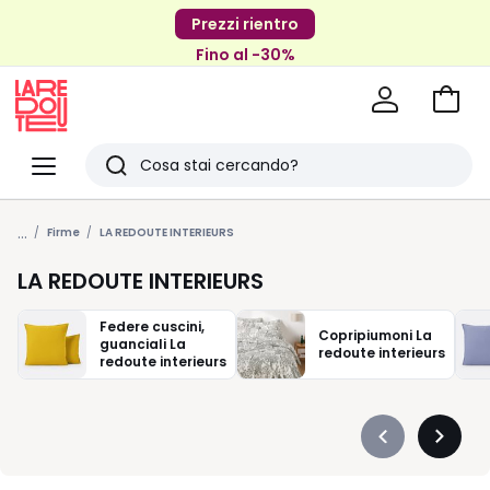
Prezzi rientro
Fino al -30%
Vai
al
La
carrel
Redoute
Menu
Ricerca
Ultimi
...
articoli
Firme
LA REDOUTE INTERIEURS
visti
LA REDOUTE INTERIEURS
Federe cuscini,
Copripiumoni La
guanciali La
redoute interieurs
redoute interieurs
Précédent
Suivan
-
-
défiler
défiler