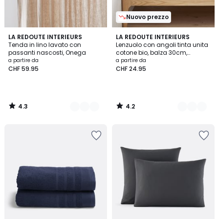
Nuovo prezzo
4.3
4.2
12
LA REDOUTE INTERIEURS
9
LA REDOUTE INTERIEURS
/ 5
/ 5
Tenda in lino lavato con
Lenzuolo con angoli tinta unita
Colori
Colori
passanti nascosti, Onega
cotone bio, balza 30cm,
Scenario
a partire da
a partire da
CHF 59.95
CHF 24.95
4.3
4.2
/
/
5
5