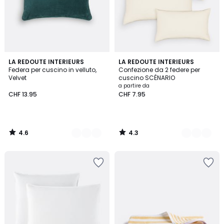
4.6
4.3
10
LA REDOUTE INTERIEURS
10
LA REDOUTE INTERIEURS
/ 5
/ 5
Federa per cuscino in velluto,
Confezione da 2 federe per
Colori
Colori
Velvet
cuscino SCÉNARIO
a partire da
CHF 13.95
CHF 7.95
4.6
4.3
/
/
5
5