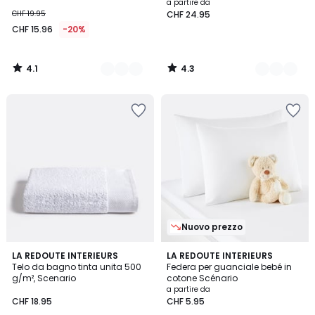
Scenario
a partire da
CHF 19.95
CHF 24.95
CHF 15.96
-20%
4.1
4.3
/
/
5
5
Nuovo prezzo
4.4
4.4
10
LA REDOUTE INTERIEURS
5
LA REDOUTE INTERIEURS
/ 5
/ 5
Telo da bagno tinta unita 500
Federa per guanciale bebé in
Colori
Colori
g/m², Scenario
cotone Scénario
a partire da
CHF 18.95
CHF 5.95