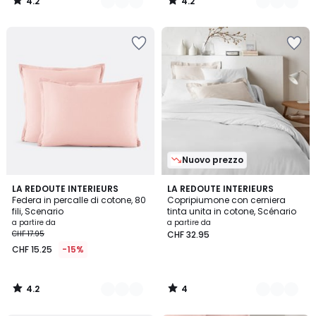
4.2
4.2
8.95.
/
/
5
5
Nuovo prezzo
4.2
4
22
LA REDOUTE INTERIEURS
22
LA REDOUTE INTERIEURS
/ 5
/
Federa in percalle di cotone, 80
Copripiumone con cerniera
Colori
Colori
5
fili, Scenario
tinta unita in cotone, Scénario
a partire da
a partire da
CHF 17.95
CHF 32.95
CHF 15.25
-15%
4.2
4
/
/
5
5