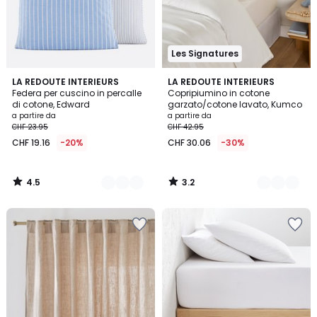
Les Signatures
4.5
3.2
2
LA REDOUTE INTERIEURS
10
LA REDOUTE INTERIEURS
/ 5
/ 5
Federa per cuscino in percalle
Copripiumino in cotone
Colori
Colori
di cotone, Edward
garzato/cotone lavato, Kumco
a partire da
a partire da
CHF 23.95
CHF 42.95
CHF 19.16
-20%
CHF 30.06
-30%
4.5
3.2
/
/
5
5