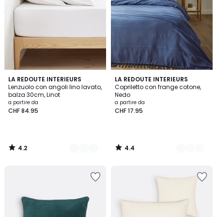
4.2
4.4
21
LA REDOUTE INTERIEURS
12
LA REDOUTE INTERIEURS
/ 5
/ 5
Lenzuolo con angoli lino lavato,
Copriletto con frange cotone,
Colori
Colori
balza 30cm, Linot
Nedo
a partire da
a partire da
CHF 84.95
CHF 17.95
4.2
4.4
/
/
5
5