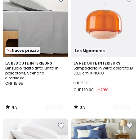
Nuovo prezzo
Les Signatures
4.3
3.9
16
LA REDOUTE INTERIEURS
6
LA REDOUTE INTERIEURS
/ 5
/ 5
Lenzuolo piatto tinta unita in
Lampadario in vetro colorato Ø
Colori
Colori
policotone, Scenario
30,5 cm, KINOKO
a partire da
CHF 15.95
CHF 150.00
CHF 120.00
-20%
4.3
3.9
/
/
5
5