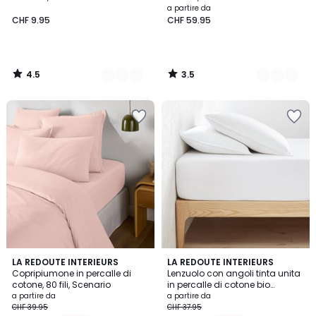
a partire da
CHF 9.95
CHF 59.95
4.5
3.5
/
/
5
5
4.3
4.4
22
LA REDOUTE INTERIEURS
14
LA REDOUTE INTERIEURS
/ 5
/ 5
Copripiumone in percalle di
Lenzuolo con angoli tinta unita
Colori
Colori
cotone, 80 fili, Scenario
in percalle di cotone bio
Scenario
a partire da
a partire da
CHF 39.95
CHF 37.95