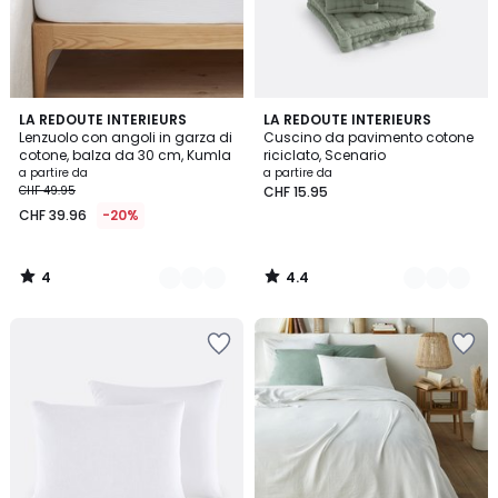
4
4.4
17
LA REDOUTE INTERIEURS
9
LA REDOUTE INTERIEURS
/
/ 5
Lenzuolo con angoli in garza di
Cuscino da pavimento cotone
Colori
Colori
5
cotone, balza da 30 cm, Kumla
riciclato, Scenario
a partire da
a partire da
CHF 49.95
CHF 15.95
CHF 39.96
-20%
4
4.4
/
/
5
5