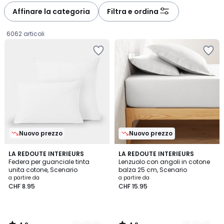
à
à
Affinare la categoria
Filtra e ordina
gauche
droite
6062 articoli
Nuovo prezzo
Nuovo prezzo
4.2
4.2
22
LA REDOUTE INTERIEURS
22
LA REDOUTE INTERIEURS
/ 5
/ 5
Federa per guanciale tinta
Lenzuolo con angoli in cotone
Colori
Colori
unita cotone, Scenario
balza 25 cm, Scenario
Prezzo
a partire da
a partire da
CHF 8.95
CHF 15.95
a
partire
da
CHF