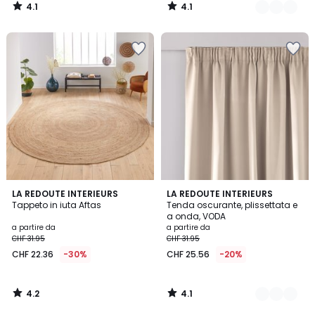
4.1
4.1
/
/
5
5
4.2
4.1
LA REDOUTE INTERIEURS
7
LA REDOUTE INTERIEURS
/ 5
/ 5
Tappeto in iuta Aftas
Tenda oscurante, plissettata e
Colori
a onda, VODA
a partire da
a partire da
CHF 31.95
CHF 31.95
CHF 22.36
-30%
CHF 25.56
-20%
4.2
4.1
/
/
5
5