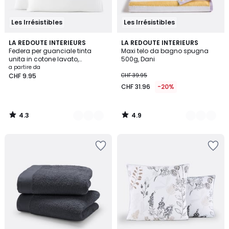
Les Irrésistibles
Les Irrésistibles
4.3
4.9
18
LA REDOUTE INTERIEURS
9
LA REDOUTE INTERIEURS
/ 5
/ 5
Federa per guanciale tinta
Maxi telo da bagno spugna
Colori
Colori
unita in cotone lavato,
500g, Dani
Scenario
a partire da
CHF 9.95
CHF 39.95
CHF 31.96
-20%
4.3
4.9
/
/
5
5