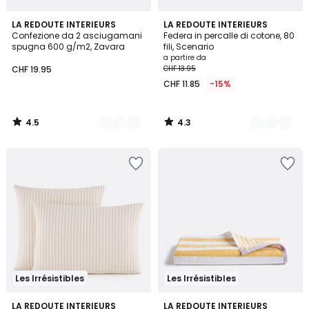
4.5
4.3
19
LA REDOUTE INTERIEURS
21
LA REDOUTE INTERIEURS
/ 5
/ 5
Confezione da 2 asciugamani
Federa in percalle di cotone, 80
Colori
Colori
spugna 600 g/m2, Zavara
fili, Scenario
a partire da
CHF 19.95
CHF 13.95
CHF 11.85
-15%
4.5
4.3
/
/
5
5
Les Irrésistibles
Les Irrésistibles
4
4.8
LA REDOUTE INTERIEURS
8
LA REDOUTE INTERIEURS