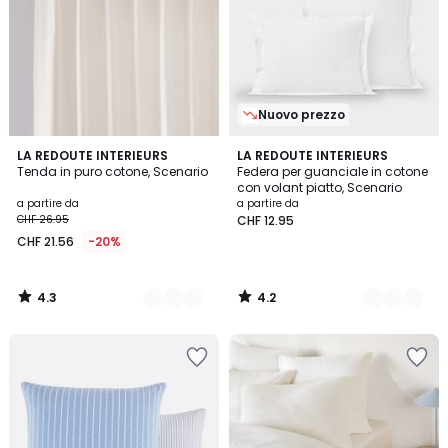
Nuovo prezzo
4.3
4.2
10
LA REDOUTE INTERIEURS
20
LA REDOUTE INTERIEURS
/ 5
/ 5
Tenda in puro cotone, Scenario
Federa per guanciale in cotone
Colori
Colori
con volant piatto, Scenario
a partire da
a partire da
CHF 26.95
CHF 12.95
CHF 21.56
-20%
4.3
4.2
/
/
5
5