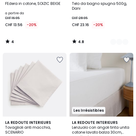
/
/ 5
FEdera in cotone, SOIZIC BEIGE
Telo da bagno spugna 500g,
Colori
5
Dani
a partire da
CHF 16.95
CHF 28.95
CHF 13.56
-20%
CHF 23.16
-20%
4
4.8
/
/
5
5
Les Irrésistibles
4.1
4.3
11
LA REDOUTE INTERIEURS
19
LA REDOUTE INTERIEURS
/ 5
/ 5
Tovaglioli anti macchia,
Lenzuolo con angoli tinta unita
Colori
Colori
SCENARIO
cotone lavato balza 30cm,