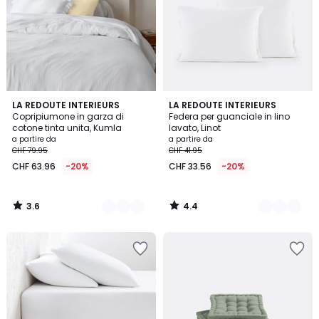
3.6
4.4
17
LA REDOUTE INTERIEURS
21
LA REDOUTE INTERIEURS
/ 5
/ 5
Copripiumone in garza di
Federa per guanciale in lino
Colori
Colori
cotone tinta unita, Kumla
lavato, Linot
a partire da
a partire da
CHF 79.95
CHF 41.95
CHF 63.96
-20%
CHF 33.56
-20%
3.6
4.4
/
/
5
5