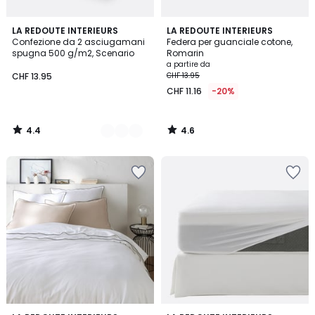
4.4
4.6
10
LA REDOUTE INTERIEURS
LA REDOUTE INTERIEURS
/ 5
/ 5
Confezione da 2 asciugamani
Federa per guanciale cotone,
Colori
spugna 500 g/m2, Scenario
Romarin
a partire da
CHF 13.95
CHF 13.95
CHF 11.16
-20%
4.4
4.6
/
/
5
5