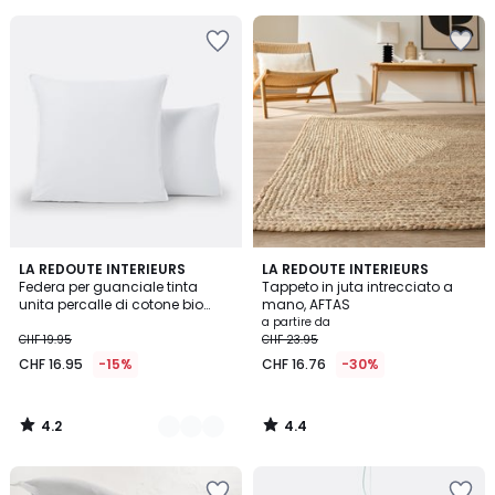
5
5
4.2
4.4
13
LA REDOUTE INTERIEURS
LA REDOUTE INTERIEURS
/ 5
/ 5
Federa per guanciale tinta
Tappeto in juta intrecciato a
Colori
unita percalle di cotone bio
mano, AFTAS
Scenario
a partire da
CHF 19.95
CHF 23.95
CHF 16.95
-15%
CHF 16.76
-30%
4.2
4.4
/
/
5
5