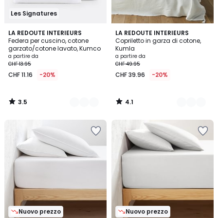
Les Signatures
3.5
4.1
10
LA REDOUTE INTERIEURS
6
LA REDOUTE INTERIEURS
/ 5
/ 5
Federa per cuscino, cotone
Copriletto in garza di cotone,
Colori
Colori
garzato/cotone lavato, Kumco
Kumla
a partire da
a partire da
CHF 13.95
CHF 49.95
CHF 11.16
-20%
CHF 39.96
-20%
3.5
4.1
/
/
5
5
Nuovo prezzo
Nuovo prezzo