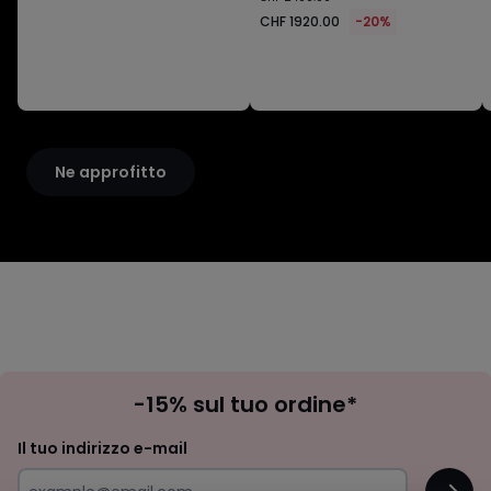
1920.00
CHF 1920.00
-20%
invece
di
CHF
2400.00
20%
di
riduzione
Ne approfitto
applicata.
Iscrizione
-15% sul tuo ordine*
newsletter
Il tuo indirizzo e-mail
OK