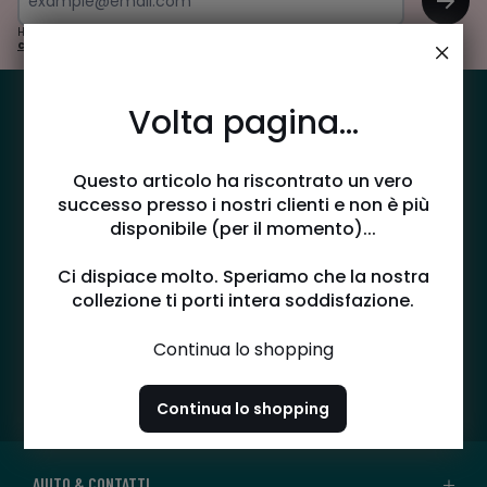
Hai già un account cliente? Iscriviti alla newsletter dal tuo spazio personale
cliccando qui
Volta pagina...
RESO GRATUITO PRESSO PUNTO
PACCO
Questo articolo ha riscontrato un vero
successo presso i nostri clienti e non è più
30 GIORNI PER IL RESO!
disponibile (per il momento)...
Ci dispiace molto. Speriamo che la nostra
AIUTO E CONTATTO
collezione ti porti intera soddisfazione.
Continua lo shopping
PAGAMENTO FACILE E SICURO
Continua lo shopping
AIUTO & CONTATTI