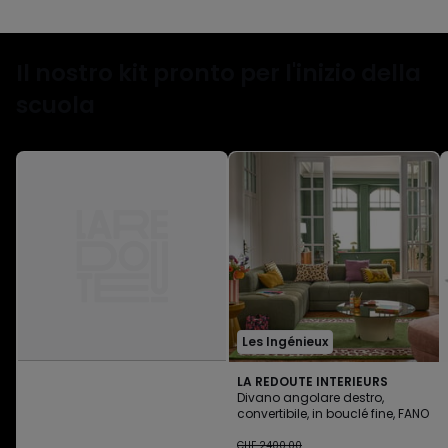
Il nostro kit pronto per l'inizio della
scuola
Les Ingénieux
LA REDOUTE INTERIEURS
Divano angolare destro,
convertibile, in bouclé fine, FANO
CHF
CHF 2400.00