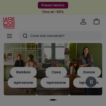
Prezzi rientro
Fino al -30%
Vai
al
La
carrel
Redoute
Menu
Ricerca
Ultimi
articoli
visti
Bambini
Casa
Donna
Ispirazione
Ispirazione
Ispirazione