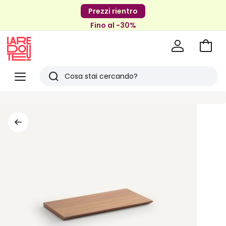
Prezzi rientro
Fino al -30%
Vai
al
La
carrel
Redoute
Menu
Ricerca
Ultimi
articoli
visti