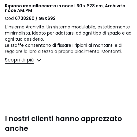
Ripiano impiallacciato in noce L60 x P28 cm, Archivita
noce AM.PM
Cod
6738260 / GEX692
L'insieme Archivita. Un sistema modulabile, esteticamente
minimalista, ideato per adattarsi ad ogni tipo di spazio e ad
ogni tuo desiderio.
Le staffe consentono di fissare i ripiani ai montanti e di
regolare la loro altezza a proprio piacimento. Montanti,
supporti, ripiani e scomparti in vendita separatamente.
Scopri di più
Descrizione
• MDF impiallacciato noce con finitura in vernice
poliuretanica
• Finitura smussata davanti
• Peso massimo supportato: 20 kg
• Questo prodotto è compatibile con gli elementi in
metallo Archivita e Archivita XL (forature da adattare alle
dimensioni delle staffe)
I nostri clienti hanno apprezzato
Dimensioni
anche
• Lunghezza: 60 cm