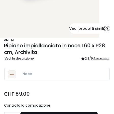
Vedi prodotti simili
AM.PM
Ripiano impiallacciato in noce L60 x P28
cm, Archivita
Vedi la descrizione
2,8
/5
6 recensioni
Noce
CHF
CHF 89.00
89.00.
Controlla la composizione