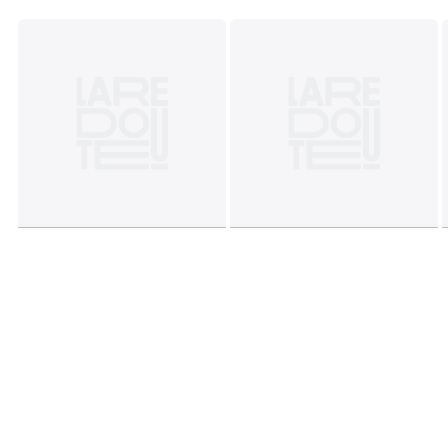
• Spessore: 2,5 cm
• Profondità: 28 cm
Origine del legno : Stati Uniti d'America, Impiallacciatura di
noce (Juglans nigra)
Malesia, Pannello di fibre di legno
Scheda prodotto relativa alle qualità e caratteristiche
ambientali
• Prodotto completamente riciclabile.
Dimensioni e peso del collo
1 collo
• L68 x H8 x P33 cm, 3,8 kg
Colori
Noce
Taglia
taglia unica
Download
Piano di montaggio