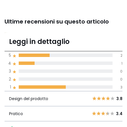
Ultime recensioni su questo articolo
2.8
Leggi in dettaglio
(6)
di media tenendo
5
2
conto di tutti i
4
1
paesi
3
0
Recensione 100% verificata,
2
0
La Redoute si impegna
1
3
Design del
5
2
3.8
prodotto
4
1
Design del prodotto
3.8
3
0
Pratico
3.4
2
Pratico
3.4
0
60% dei clienti consiglia
1
3
questo articolo