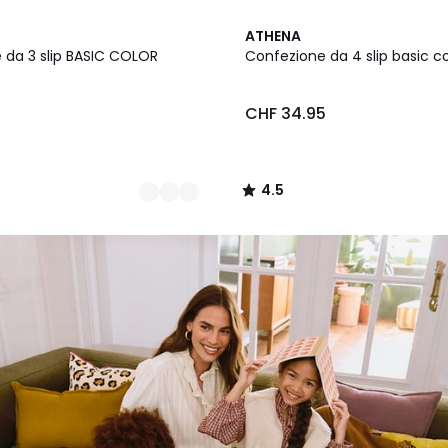
3
4.5
ATHENA
Colori
/ 5
 da 3 slip BASIC COLOR
Confezione da 4 slip basic c
5
CHF 34.95
4.5
/
5