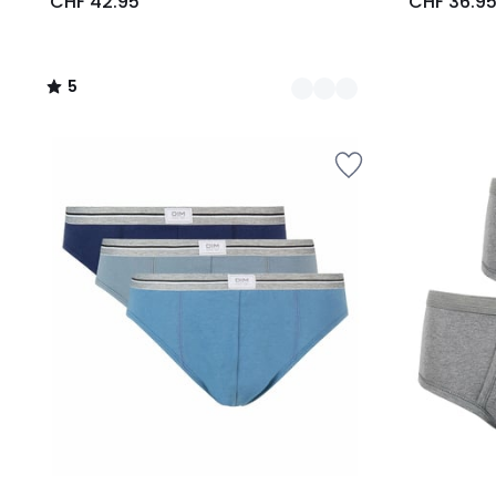
CHF 42.95
CHF 36.9
5
/
5