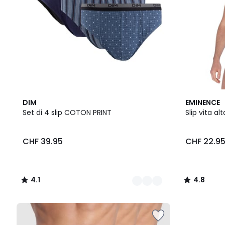
2
4.1
2
4.8
DIM
EMINENCE
Colori
/ 5
Colori
/ 5
Set di 4 slip COTON PRINT
Slip vita al
CHF 39.95
CHF 22.9
4.1
4.8
/
/
5
5