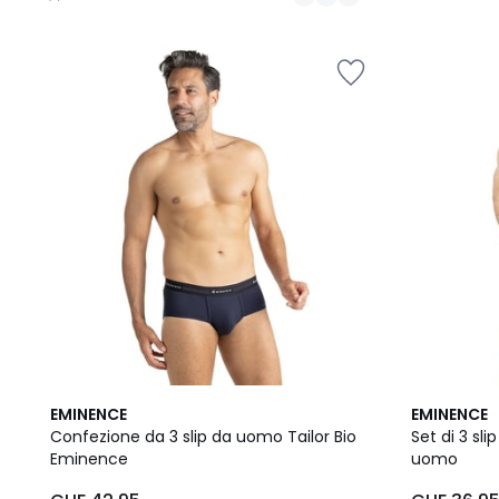
/
5
2
5
2
EMINENCE
EMINENCE
Colori
/
Colori
Confezione da 3 slip da uomo Tailor Bio
Set di 3 sl
5
Eminence
uomo