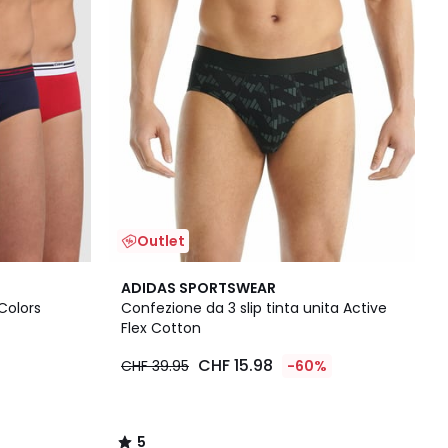
Outlet
5
ADIDAS SPORTSWEAR
/
Colors
Confezione da 3 slip tinta unita Active
5
Flex Cotton
CHF 15.98
CHF 39.95
-60%
5