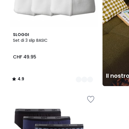
4
4.9
SLOGGI
Colori
/ 5
Set di 3 slip BASIC
CHF 49.95
Il nostr
4.9
/
5