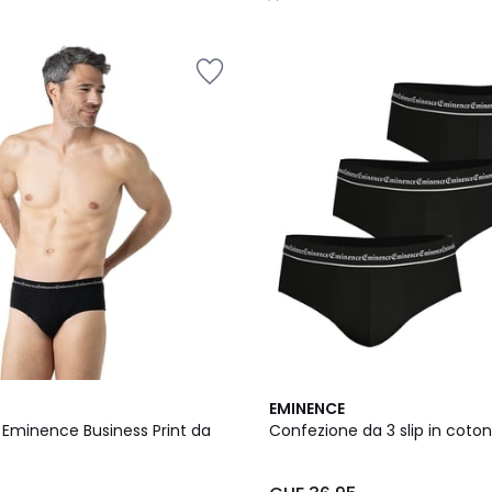
/
5
2
4.5
EMINENCE
Colori
/ 5
ip Eminence Business Print da
Confezione da 3 slip in coto