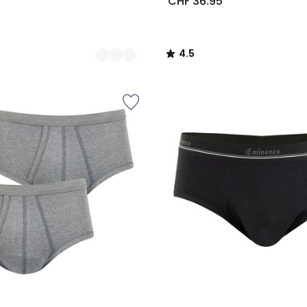
5
CHF 36.95
4.5
/
5