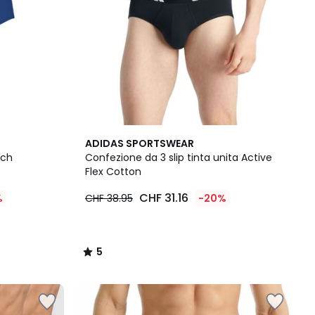
5
ADIDAS SPORTSWEAR
/
tch
Confezione da 3 slip tinta unita Active
5
Flex Cotton
CHF 31.16
%
CHF 38.95
-20%
5
/
5