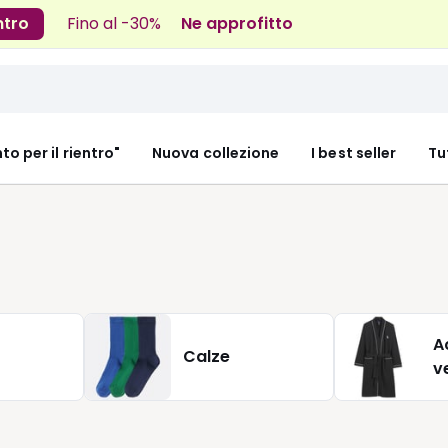
ntro
Fino al -30%
Ne approfitto
nto per il rientro"
Nuova collezione
I best seller
Tu
A
Calze
v