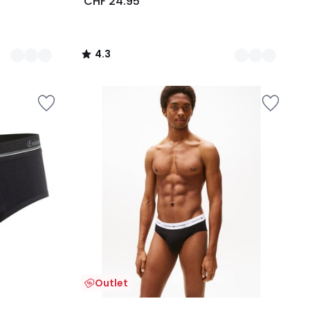
CHF 24.95
4.3
/
5
Outlet