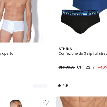
4.9
ATHENA
/ 5
ta aperto
Confezione da 3 slip full stre
5
CHF 22.17
CHF 36.95
-40
4.9
/
5