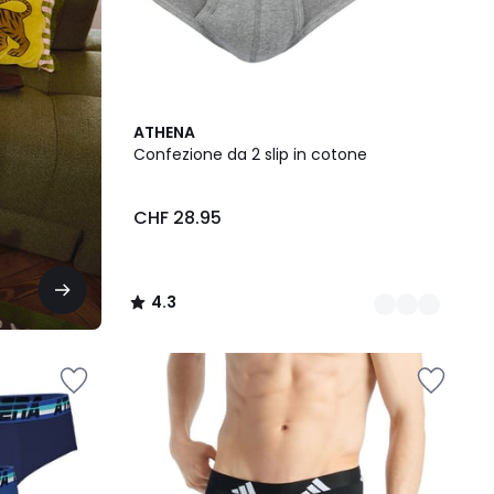
2
4.3
ATHENA
Colori
/ 5
Confezione da 2 slip in cotone
CHF 28.95
4.3
/
5