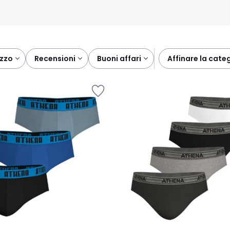
ezzo
recensioni
buoni affari
affinare la cate