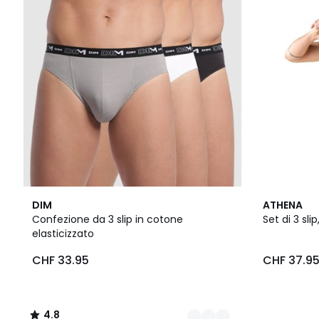
3
4.8
DIM
ATHENA
Colori
/ 5
Confezione da 3 slip in cotone
Set di 3 sli
elasticizzato
CHF 33.95
CHF 37.9
4.8