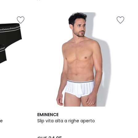
/
5
2
4.3
EMINENCE
Colori
/ 5
ne
Slip vita alta a righe aperto