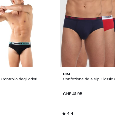
4.4
DIM
/ 5
p, Controllo degli odori
Confezione da 4 slip Classic 
5
CHF 41.95
4.4