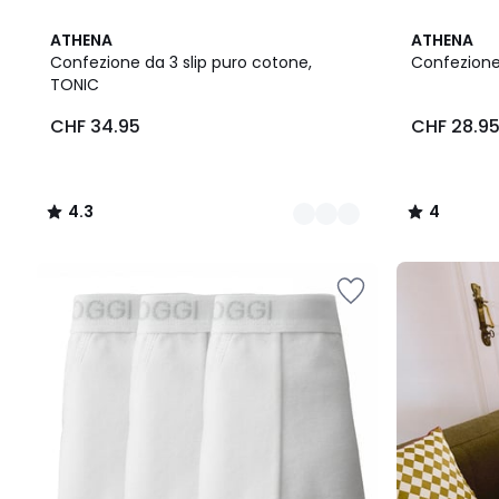
2
4.3
2
4
ATHENA
ATHENA
Colori
/ 5
Colori
/
Confezione da 3 slip puro cotone,
Confezione
5
TONIC
CHF
CHF 34.95
CHF 28.9
34.95.
4.3
4
/
/
5
5
Il
nostro
kit
"pronto
per
il
rientro"