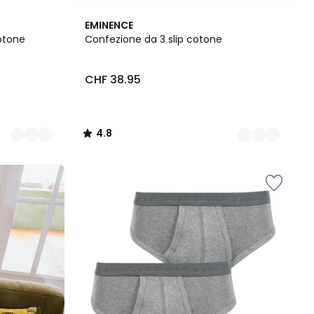
2
4.8
EMINENCE
Colori
/ 5
otone
Confezione da 3 slip cotone
CHF 38.95
4.8
/
5