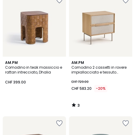
3
AM.PM
AM.PM
/
Comodino in teak massiccio e
Comodino 2 cassetti in rovere
5
rattan intrecciato, Dhalia
impiallacciato e tessuto
testurizzato, Omid
CHF 399.00
CHF 729.00
CHF 583.20
-20%
3
/
5