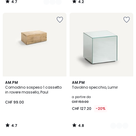
4.7
4.2
159.00
/
/
5
5
20%
di
riduzione
applicata.
4.7
4.8
AM.PM
2
AM.PM
/ 5
/ 5
Comodino sospeso 1 cassetto
Tavolino specchio, Lumir
Colori
in rovere massello, Paul
a partire da
CHF 99.00
CHF 159.00
CHF 127.20
-20%
4.7
4.8
/
/
5
5