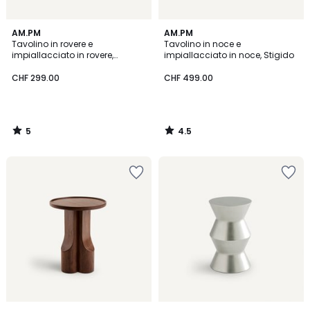
5
4.5
AM.PM
AM.PM
/
/ 5
Tavolino in rovere e
Tavolino in noce e
5
impiallacciato in rovere,
impiallacciato in noce, Stigido
Brasero
CHF 299.00
CHF 499.00
5
4.5
/
/
5
5