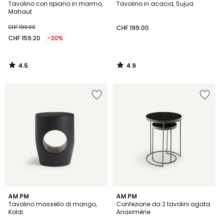
/ 5
/ 5
Tavolino con ripiano in marmo,
Tavolino in acacia, Sujua
Mahaut
CHF 199.00
CHF 199.00
CHF 159.20
-20%
4.5
4.9
/
/
5
5
4.3
4.3
AM.PM
AM.PM
/ 5
/ 5
Tavolino massello di mango,
Confezione da 2 tavolini agata
Koldi
Anaximène