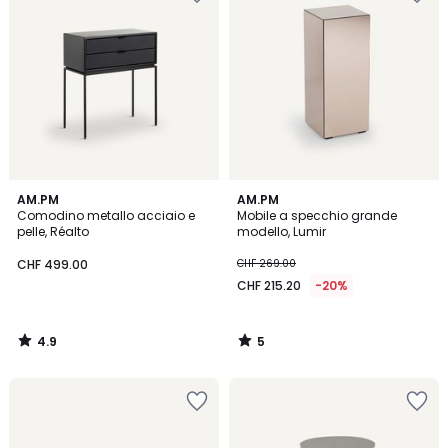
4.9
5
AM.PM
AM.PM
/ 5
/
Comodino metallo acciaio e
Mobile a specchio grande
5
pelle, Réalto
modello, Lumir
CHF 499.00
CHF 269.00
CHF 215.20
-20%
4.9
5
/
/
5
5