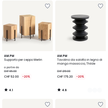
4.1
4.6
AM.PM
3
AM.PM
/ 5
/ 5
Supporto per ceppo Merlin
Tavolino da salotto in legno di
Colori
mango massiccio, Thilde
a partire da
CHF 65.00
CHF 219.00
CHF 52.00
-20%
CHF 175.20
-20%
4.1
4.6
/
/
5
5