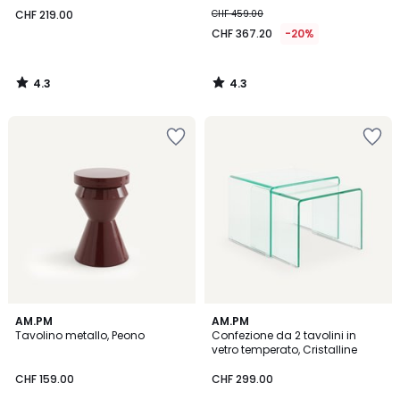
CHF 219.00
CHF 459.00
CHF 367.20
-20%
4.3
4.3
/
/
5
5
4.9
5
AM.PM
AM.PM
/ 5
/
Tavolino metallo, Peono
Confezione da 2 tavolini in
5
vetro temperato, Cristalline
CHF 159.00
CHF 299.00