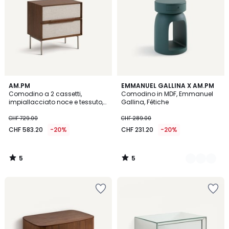
5
5
AM.PM
3
EMMANUEL GALLINA X AM.PM
/
/
Comodino a 2 cassetti,
Comodino in MDF, Emmanuel
Colori
5
5
impiallacciato noce e tessuto,
Gallina, Fétiche
Omid
CHF 729.00
CHF 289.00
CHF 583.20
-20%
CHF 231.20
-20%
5
5
/
/
5
5