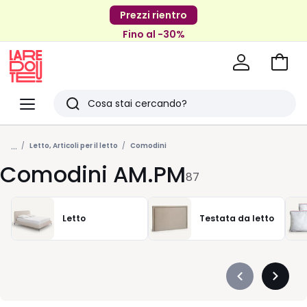
Prezzi rientro
Fino al -30%
Vai
al
La
carrel
Redoute
Menu
Ricerca
Ultimi
...
articoli
Letto, Articoli per il letto
Comodini
Comodini AM.PM
visti
87
Letto
Testata da letto
Précédent
Suivan
-
-