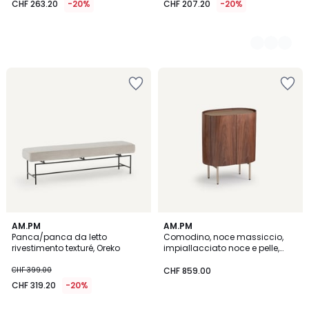
CHF 263.20
-20%
CHF 207.20
-20%
4.4
3.4
2
AM.PM
AM.PM
/ 5
/ 5
Panca/panca da letto
Comodino, noce massiccio,
Colori
rivestimento texturé, Oreko
impiallacciato noce e pelle,
Aslen
CHF 399.00
CHF 859.00
CHF 319.20
-20%