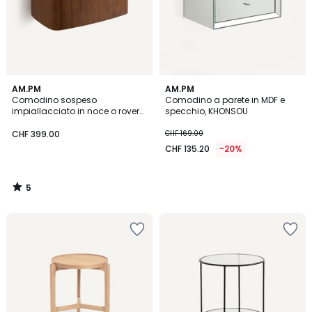
5
AM.PM
AM.PM
/
Comodino sospeso
Comodino a parete in MDF e
5
impiallacciato in noce o rovere,
specchio, KHONSOU
WILLOW
CHF 399.00
CHF 169.00
CHF 135.20
-20%
5
/
5