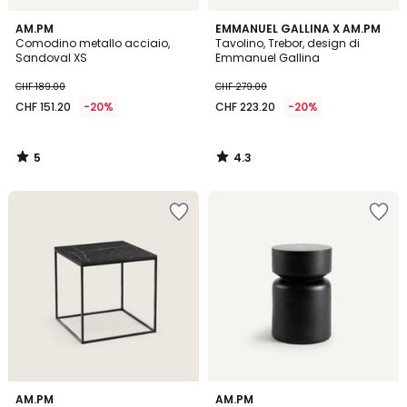
5
4.3
AM.PM
EMMANUEL GALLINA X AM.PM
/
/ 5
Comodino metallo acciaio,
Tavolino, Trebor, design di
5
Sandoval XS
Emmanuel Gallina
CHF 189.00
CHF 279.00
CHF 151.20
-20%
CHF 223.20
-20%
5
4.3
/
/
5
5
4.5
4.9
AM.PM
AM.PM