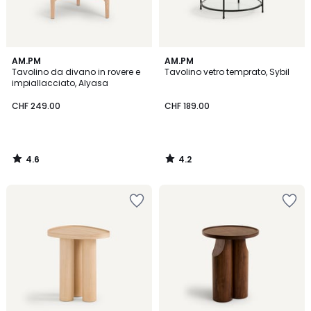
4.6
4.2
AM.PM
AM.PM
/ 5
/ 5
Tavolino da divano in rovere e
Tavolino vetro temprato, Sybil
impiallacciato, Alyasa
CHF 249.00
CHF 189.00
4.6
4.2
/
/
5
5