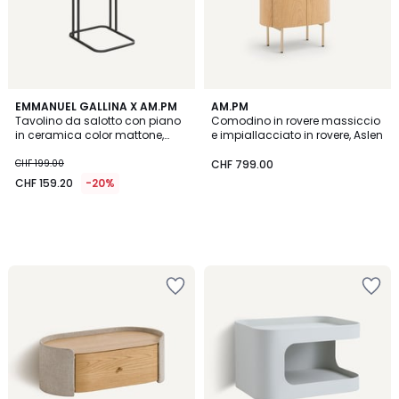
EMMANUEL GALLINA X AM.PM
AM.PM
Tavolino da salotto con piano
Comodino in rovere massiccio
in ceramica color mattone,
e impiallacciato in rovere, Aslen
TREBOR
CHF 199.00
CHF 799.00
CHF 159.20
-20%