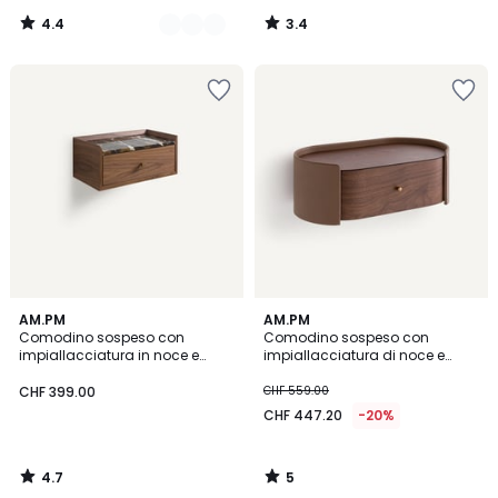
4.4
3.4
/
/
5
5
4.7
5
AM.PM
AM.PM
/ 5
/
Comodino sospeso con
Comodino sospeso con
5
impiallacciatura in noce e
impiallacciatura di noce e
marmo, Noham
pelle, Firmo
CHF 399.00
CHF 559.00
CHF 447.20
-20%
4.7
5
/
/