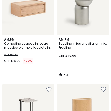
4.6
AM.PM
AM.PM
/ 5
Comodino sospeso in rovere
Tavolino in fusione di alluminio,
massiccio e impiallacciato in
Fraulino
rovere, HIBASHI
CHF 219.00
CHF 249.00
CHF 175.20
-20%
4.6
/
5