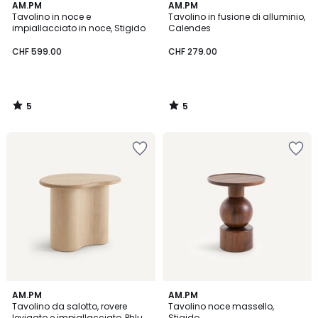
5
5
AM.PM
AM.PM
/
/
Tavolino in noce e
Tavolino in fusione di alluminio,
5
5
impiallacciato in noce, Stigido
Calendes
CHF 599.00
CHF 279.00
5
5
/
/
5
5
4.1
5
AM.PM
AM.PM
/ 5
/
Tavolino da salotto, rovere
Tavolino noce massello,
5
levigato e impiallacciato, Phlu
Stigido