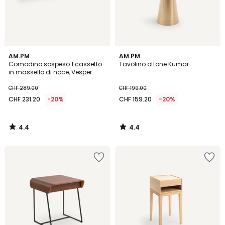
4.4
4.4
AM.PM
AM.PM
/ 5
/ 5
Comodino sospeso 1 cassetto
Tavolino ottone Kumar
in massello di noce, Vesper
CHF 289.00
CHF 199.00
CHF 231.20
-20%
CHF 159.20
-20%
4.4
4.4
/
/
5
5