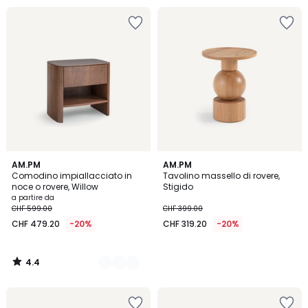
4.4
2
AM.PM
AM.PM
/ 5
Comodino impiallacciato in
Tavolino massello di rovere,
Colori
noce o rovere, Willow
Stigido
a partire da
CHF 599.00
CHF 399.00
CHF 479.20
-20%
CHF 319.20
-20%
4.4
/
5