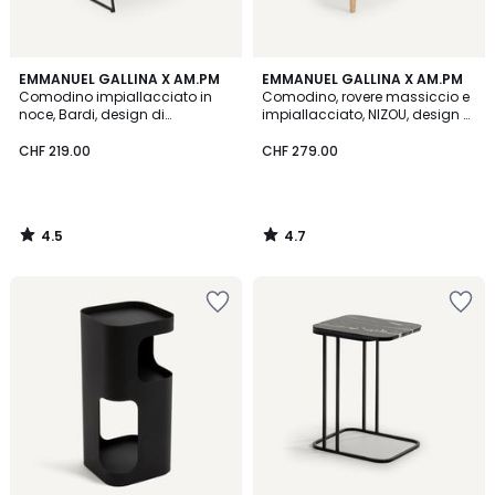
4.5
4.7
EMMANUEL GALLINA X AM.PM
EMMANUEL GALLINA X AM.PM
/ 5
/ 5
Comodino impiallacciato in
Comodino, rovere massiccio e
noce, Bardi, design di
impiallacciato, NIZOU, design di
Emmanuel Gallina
Emmanuel Gallina
CHF 219.00
CHF 279.00
4.5
4.7
/
/
5
5