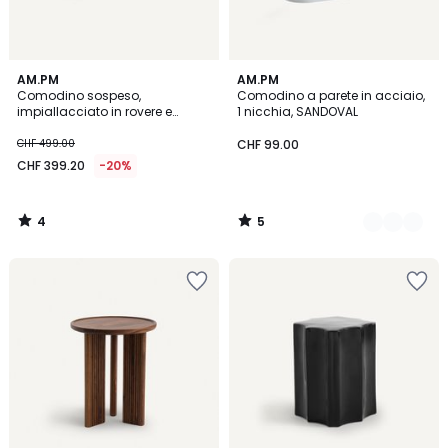
4
5
AM.PM
3
AM.PM
/
/
Comodino sospeso,
Comodino a parete in acciaio,
Colori
5
5
impiallacciato in rovere e
1 nicchia, SANDOVAL
tessuto, Firmo
CHF 499.00
CHF 99.00
CHF 399.20
-20%
4
5
/
/
5
5