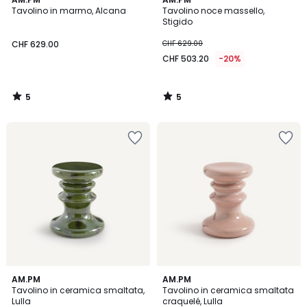
/
/
Tavolino in marmo, Alcana
Tavolino noce massello,
5
5
Stigido
CHF 629.00
CHF 629.00
CHF 503.20
-20%
5
5
/
/
5
5
4.5
5
AM.PM
2
AM.PM
/ 5
/
Tavolino in ceramica smaltata,
Tavolino in ceramica smaltata
Colori
5
Lulla
craquelé, Lulla