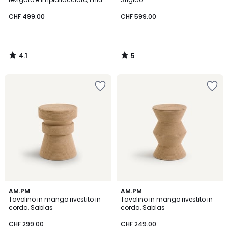
CHF 499.00
CHF 599.00
4.1
5
/
/
5
5
5
5
AM.PM
AM.PM
/
/
Tavolino in mango rivestito in
Tavolino in mango rivestito in
5
5
corda, Sablas
corda, Sablas
CHF 299.00
CHF 249.00