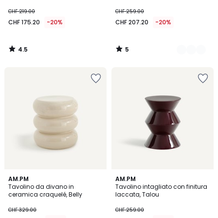
CHF 219.00
CHF 259.00
CHF 175.20
-20%
CHF 207.20
-20%
4.5
5
/
/
5
5
AM.PM
2
AM.PM
Tavolino da divano in
Tavolino intagliato con finitura
Colori
ceramica craquelé, Belly
laccata, Talou
CHF 329.00
CHF 259.00