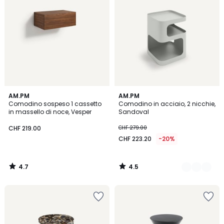
4.7
4.5
AM.PM
2
AM.PM
/ 5
/ 5
Comodino sospeso 1 cassetto
Comodino in acciaio, 2 nicchie,
Colori
in massello di noce, Vesper
Sandoval
CHF 219.00
CHF 279.00
CHF 223.20
-20%
4.7
4.5
/
/
5
5