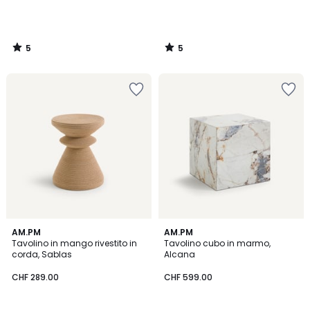
5
5
/
/
5
5
4.7
5
AM.PM
AM.PM
/ 5
/
Tavolino in mango rivestito in
Tavolino cubo in marmo,
5
corda, Sablas
Alcana
CHF 289.00
CHF 599.00