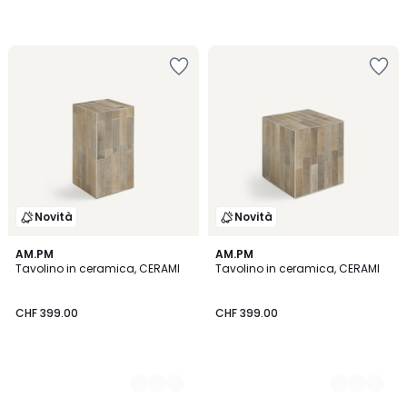
Novità
Novità
2
AM.PM
2
AM.PM
Tavolino in ceramica, CERAMI
Tavolino in ceramica, CERAMI
Colori
Colori
CHF 399.00
CHF 399.00