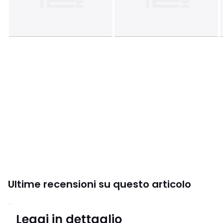
Piano di montaggio
Ultime recensioni su questo articolo
4.4
Leggi in dettaglio