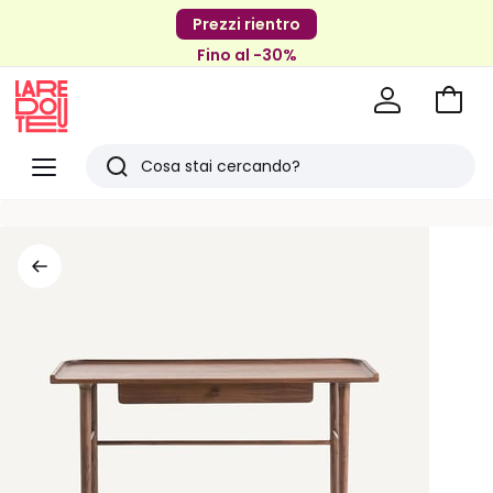
Prezzi rientro
Fino al -30%
Vai
al
La
carrel
Redoute
Menu
Ricerca
Ultimi
articoli
visti