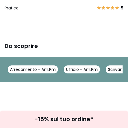
Pratico
5
Da scoprire
Arredamento - Am.Pm
Ufficio - Am.Pm
Scrivanie
Iscrizione
-15% sul tuo ordine*
newsletter