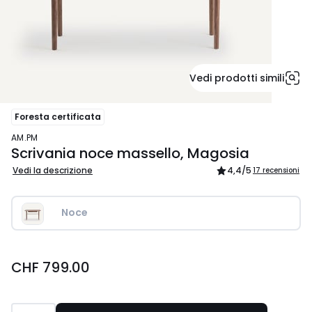
Vedi prodotti simili
Foresta certificata
AM.PM
Scrivania noce massello, Magosia
Vedi la descrizione
4,4
/5
17 recensioni
Noce
CHF
CHF 799.00
799.00.