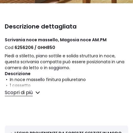
Descrizione dettagliata
Scrivania noce massello, Magosia noce AM.PM
Cod
6256206 / GHH850
Piedi a stiletto, piano sottile e solida struttura in noce,
questa scrivania compatta può essere posizionata in una
camera da letto o in soggiorno.
Descrizione
• In noce massello finitura poliuretano
• 1 cassetto
• Gambe stiletto
Scopri di più
• Consegnato con le gambe da montare, libretto delle
istruzioni allegato
Dimensioni
• Totali: L120 x H76,5 x P45 cm
• Interni del cassetto: L62 x P35 x H5,5 cm