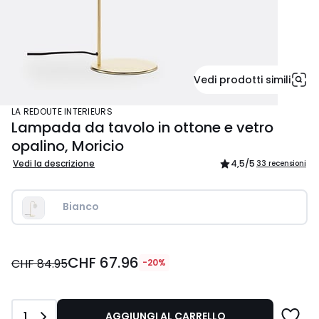
Vedi prodotti simili
LA REDOUTE INTERIEURS
Lampada da tavolo in ottone e vetro
opalino, Moricio
Vedi la descrizione
4,5
/5
33 recensioni
Bianco
CHF
CHF 67.96
67.96
CHF 84.95
-20%
invece
di
CHF
Quantità
1
AGGIUNGI AL CARRELLO