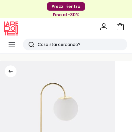
Prezzi rientro
Fino al -30%
Vai
al
La
carrel
Redoute
Menu
Ricerca
Ultimi
articoli
visti