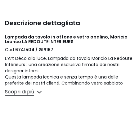
Descrizione dettagliata
Lampada da tavolo in ottone e vetro opalino, Moricio
bianco LA REDOUTE INTERIEURS
Cod
6741504 / GIR167
L’Art Déco alla luce. Lampada da tavolo Moricio La Redoute
Intérieurs : una creazione esclusiva firmata dai nostri
designer interni.
Questa lampada iconica e senza tempo è una delle
preferite dei nostri clienti. Combinando vetro sabbiato
opalino e metallo ottonato, la sua linea chic e sofisticata
Scopri di più
evoca gli anni '30. Raffinato e iconico.
Descrizione
• In ferro finitura ottone
• Paralume globo in vetro opalino opaco
• Portalampada E14 per lampadina a risparmio energetico
8W max (non inclusa)