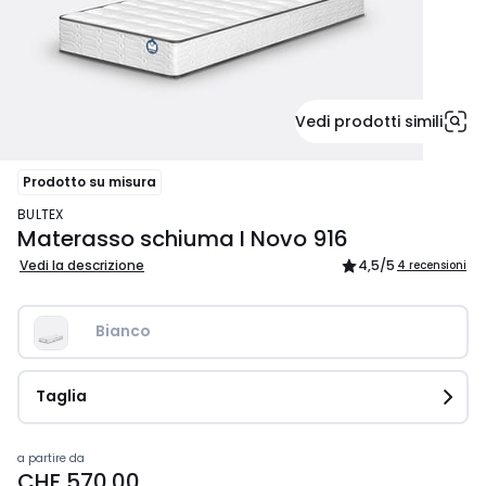
Vedi prodotti simili
Prodotto su misura
BULTEX
Materasso schiuma I Novo 916
Vedi la descrizione
4,5
/5
4 recensioni
Bianco
Taglia
Prezzo
a partire da
CHF 570.00
a