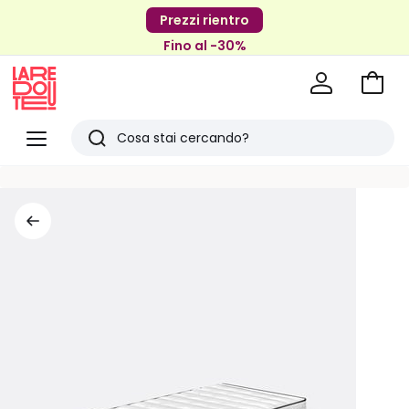
Prezzi rientro
Fino al -30%
Vai
al
La
carrel
Redoute
Menu
Ricerca
Ultimi
articoli
visti