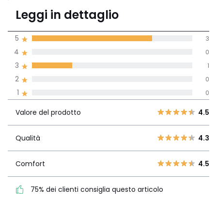
4.5
Leggi in dettaglio
(4)
di media tenendo
5
3
conto di tutti i
4
0
paesi
3
1
Recensione 100% verificata,
2
0
La Redoute si impegna
1
0
Valore del
5
3
4.5
prodotto
4
0
Valore del prodotto
4.5
3
1
Qualità
4.3
2
Qualità
4.3
0
1
0
Comfort
4.5
Comfort
4.5
75% dei clienti consiglia
questo articolo
75% dei clienti consiglia questo articolo
Vedi i dettagli delle recensioni