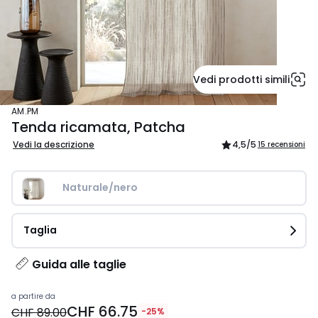
Vedi prodotti simili
AM.PM
Tenda ricamata, Patcha
Vedi la descrizione
4,5
/5
15 recensioni
Naturale/nero
Taglia
Guida alle taglie
Prezzo
a partire da
CHF 66.75
a
CHF 89.00
-25%