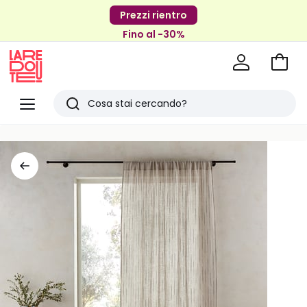
Prezzi rientro
Fino al -30%
Vai
al
La
carrel
Redoute
Menu
Ricerca
Ultimi
articoli
visti