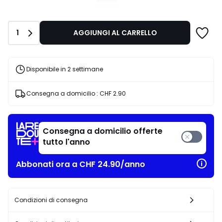
partire
da
CHF
Quantità
1
AGGIUNGI AL CARRELLO
66.75
invece
di
CHF
Disponibile in 2 settimane
89.00
25%
Consegna a domicilio :
CHF 2.90
di
riduzione
applicata.
Consegna a domicilio offerte
tutto l'anno
Abbonati ora a CHF 24.90/anno
Condizioni di consegna