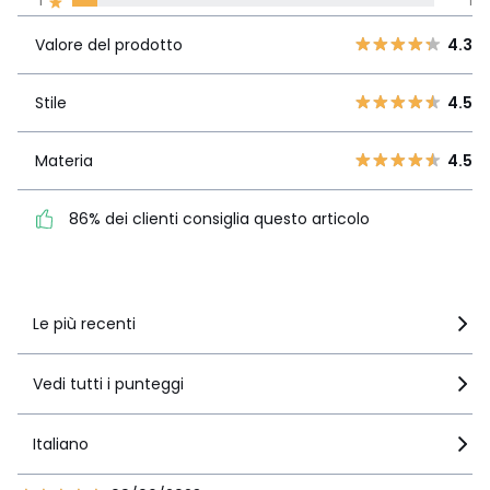
1
1
Valore del
5
11
4.3
prodotto
4
2
Valore del prodotto
4.3
3
1
Stile
4.5
2
Stile
4.5
0
1
1
Materia
4.5
Materia
4.5
86% dei clienti consiglia
questo articolo
86% dei clienti consiglia questo articolo
Vedi i dettagli delle recensioni
Le più recenti
Vedi tutti i punteggi
Italiano