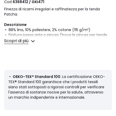
Cod
6368412 / GKI471
Finezza di ricami irregolari e raffinatezza per la tenda
Patcha.
Descrizione
• 88% lino, 10% poliestere, 2% cotone (115 g/m²)
• Finitura passa asta o pinces (trova le pinces per tende
"Loch" in vendita sul sito)
Scopri di più
• Fondo orlato, pronta da appendere
Manutenzione
• Segui i nostri consigli di manutenzione per conservare la
qualità della tua biancheria
• Lavare a secco
•
OEKO-TEX® Standard 100
. La certificazione OEKO-
Dimensioni
TEX® Standard 100 garantisce che i prodotti tessili
• Altezza 140 x Larghezza 180 cm
siano stati sottoposti a rigorosi controlli per verificare
• Altezza 140 x Larghezza 220 cm
l'assenza di sostanze nocive per la salute, attraverso
• Altezza 140 x Larghezza 260 cm
un marchio indipendente e internazionale.
• Altezza 140 x Larghezza 320 cm
• Altezza 140 x Larghezza 350 cm