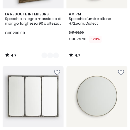
4.7
4.7
2
LA REDOUTE INTERIEURS
AM.PM
/ 5
/ 5
Specchio in legno massiccio di
Specchio fumè e ottone
Colori
mango, larghezza 90 x altezza
H72,5cm, Dialect
120 cm, AFSAN
CHF 200.00
CHF 99.00
CHF 79.20
-20%
4.7
4.7
/
/
5
5