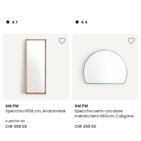
4.7
4.4
/
/
5
5
3.8
4.9
2
AM.PM
AM.PM
/ 5
/ 5
Specchio H158 cm, Andromède
Specchio semi-circolare
Colori
metallo ferro H60cm, Caligone
a partire da
CHF 399.00
CHF 299.00