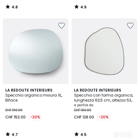
4.8
4.9
/
/
5
5
4.7
4.5
LA REDOUTE INTERIEURS
2
LA REDOUTE INTERIEURS
/ 5
/ 5
Specchio organico misura XL,
Specchio con forma organica,
Colori
Biface
lunghezza 63,5 cm, altezza 53,3
cm, ORNICA
a partire da
CHF 190.00
CHF 160.00
CHF 152.00
-20%
CHF 128.00
-20%
4.7
4.5
/
/