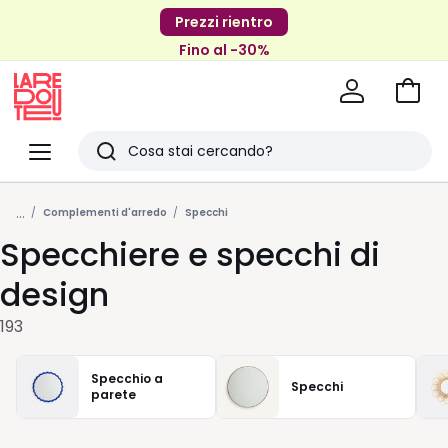
Prezzi rientro
Fino al -30%
Vai
al
La
carrel
Redoute
Menu
Ricerca
Ultimi
...
articoli
Complementi d'arredo
Specchi
Specchiere e specchi di
visti
design
193
Specchio a
Specchi
parete