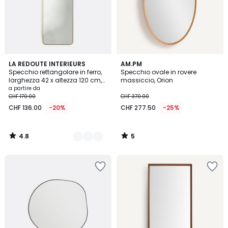
4.8
5
2
LA REDOUTE INTERIEURS
AM.PM
/ 5
/
Specchio rettangolare in ferro,
Specchio ovale in rovere
Colori
5
larghezza 42 x altezza 120 cm,
massiccio, Orion
IODUS
a partire da
CHF 170.00
CHF 370.00
CHF 136.00
-20%
CHF 277.50
-25%
4.8
5
/
/
5
5