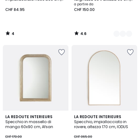
Alaria
IODUS
a partire da
CHF 84.95
CHF 150.00
4
4.6
/
/
5
5
4.4
5
LA REDOUTE INTERIEURS
LA REDOUTE INTERIEURS
/ 5
/
Specchio in massello di
Specchio, impiallacciato in
5
mango 60x90 cm, Afsan
rovere, altezza 170 cm, IODUS
CHF 170.00
CHF 365.00