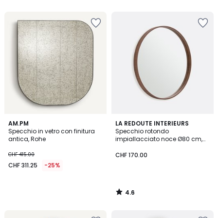
5
5
4.6
AM.PM
LA REDOUTE INTERIEURS
/ 5
Specchio in vetro con finitura
Specchio rotondo
antica, Rohe
impiallacciato noce Ø80 cm,
Alaria
CHF 415.00
CHF 170.00
CHF 311.25
-25%
4.6
/
5