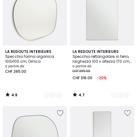
4.9
4.7
2
LA REDOUTE INTERIEURS
2
LA REDOUTE INTERIEURS
/ 5
/ 5
Specchio forma organica
Specchio rettangolare, in ferro,
Colori
Colori
100x100 cm, Ornica
larghezza 100 x altezza 170 cm,
IODUS
a partire da
a partire da
CHF 265.00
CHF 395.00
CHF 316.00
-20%
4.9
4.7
/
/
5
5