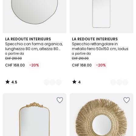
4.5
4
2
LA REDOUTE INTERIEURS
2
LA REDOUTE INTERIEURS
/ 5
/
Specchio con forma organica,
Specchio rettangolare in
Colori
Colori
5
lunghezza 80 cm, altezza 80
metallo ferro 50x150 cm, Iodus
cm, ORNICA
a partire da
a partire da
CHF 210.00
CHF 210.00
CHF 168.00
-20%
CHF 168.00
-20%
4.5
4
/
/
5
5