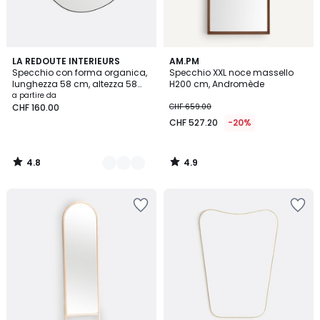
4.8
4.9
2
LA REDOUTE INTERIEURS
AM.PM
/ 5
/ 5
Specchio con forma organica,
Specchio XXL noce massello
Colori
lunghezza 58 cm, altezza 58
H200 cm, Andromède
cm, ORNICA
a partire da
CHF 160.00
CHF 659.00
CHF 527.20
-20%
4.8
4.9
/
/
5
5