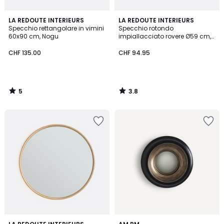
5
3.8
LA REDOUTE INTERIEURS
LA REDOUTE INTERIEURS
/
/ 5
Specchio rettangolare in vimini
Specchio rotondo
5
60x90 cm, Nogu
impiallacciato rovere Ø59 cm,
Alaria
CHF 135.00
CHF 94.95
5
3.8
/
/
5
5
4.1
4.4