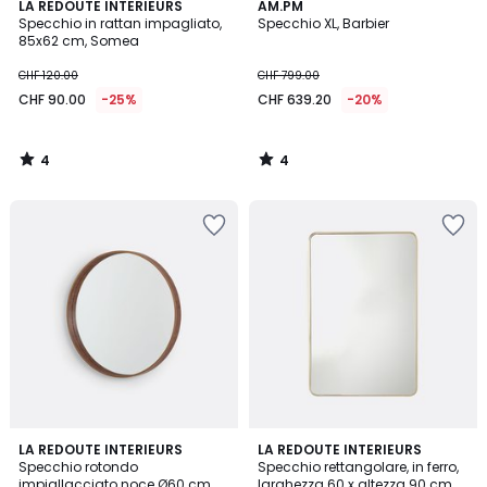
4
4
LA REDOUTE INTERIEURS
AM.PM
/
/
Specchio in rattan impagliato,
Specchio XL, Barbier
5
5
85x62 cm, Somea
CHF 120.00
CHF 799.00
CHF 90.00
-25%
CHF 639.20
-20%
4
4
/
/
5
5
4
4.6
LA REDOUTE INTERIEURS
2
LA REDOUTE INTERIEURS
/
/ 5
Specchio rotondo
Specchio rettangolare, in ferro,
Colori
5
impiallacciato noce Ø60 cm,
larghezza 60 x altezza 90 cm,