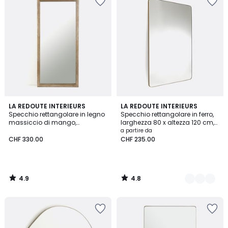
4.9
4.8
LA REDOUTE INTERIEURS
2
LA REDOUTE INTERIEURS
/ 5
/ 5
Specchio rettangolare in legno
Specchio rettangolare in ferro,
Colori
massiccio di mango,
larghezza 80 x altezza 120 cm,
larghezza 80 x altezza 170 cm,
IODUS
a partire da
Afsan
CHF 330.00
CHF 235.00
4.9
4.8
/
/
5
5