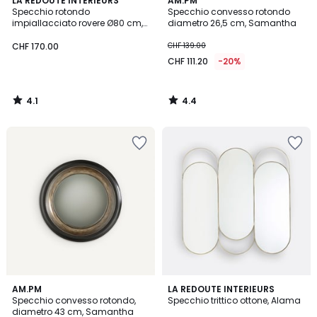
LA REDOUTE INTERIEURS
AM.PM
/ 5
/ 5
Specchio rotondo
Specchio convesso rotondo
impiallacciato rovere Ø80 cm,
diametro 26,5 cm, Samantha
Alaria
CHF 170.00
CHF 139.00
CHF 111.20
-20%
4.1
4.4
/
/
5
5
4.2
4.2
AM.PM
LA REDOUTE INTERIEURS
/ 5
/ 5
Specchio convesso rotondo,
Specchio trittico ottone, Alama
diametro 43 cm, Samantha