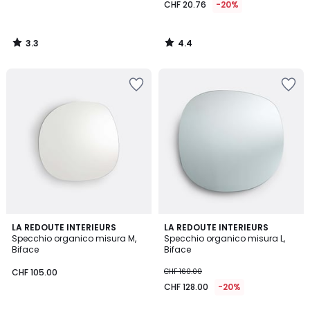
CHF 20.76
-20%
3.3
4.4
/
/
5
5
4.8
4.9
LA REDOUTE INTERIEURS
LA REDOUTE INTERIEURS
/ 5
/ 5
Specchio organico misura M,
Specchio organico misura L,
Biface
Biface
CHF 105.00
CHF 160.00
CHF 128.00
-20%