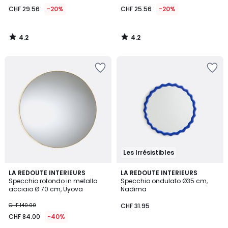
29.56
CHF 29.56
-20%
CHF 25.56
-20%
invece
di
CHF
4.2
4.2
36.95
/
/
5
5
20%
di
riduzione
applicata.
Les Irrésistibles
2.8
5
LA REDOUTE INTERIEURS
2
LA REDOUTE INTERIEURS
/ 5
/
Specchio rotondo in metallo
Specchio ondulato Ø35 cm,
Colori
5
acciaio Ø 70 cm, Uyova
Nadima
CHF 140.00
CHF 31.95
CHF 84.00
-40%