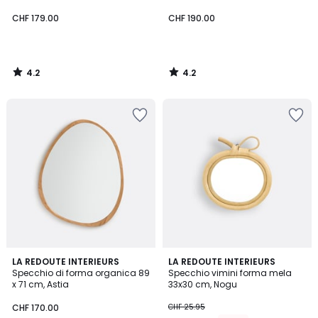
CHF 179.00
CHF 190.00
4.2
4.2
/
/
5
5
3.3
4.4
LA REDOUTE INTERIEURS
LA REDOUTE INTERIEURS
/ 5
/ 5
Specchio di forma organica 89
Specchio vimini forma mela
x 71 cm, Astia
33x30 cm, Nogu
CHF 170.00
CHF 25.95