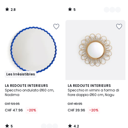
2.8
5
/
/
5
5
Les Irrésistibles
5
4.2
2
LA REDOUTE INTERIEURS
LA REDOUTE INTERIEURS
/
/ 5
Specchio ondulato Ø60 cm,
Specchio in vimini a forma di
Colori
5
Nadima
fiore doppio Ø60 cm, Nogu
CHF 59.95
CHF 49.95
CHF 47.96
-20%
CHF 39.96
-20%
5
4.2