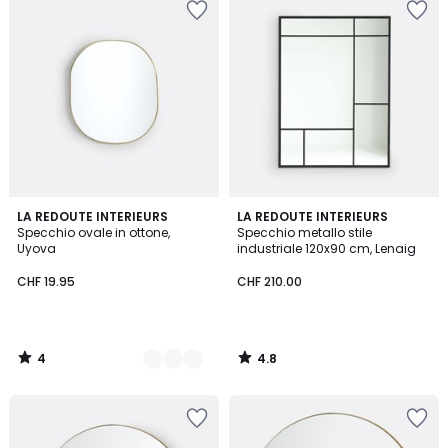
4
4.8
2
LA REDOUTE INTERIEURS
LA REDOUTE INTERIEURS
/
/ 5
Specchio ovale in ottone,
Specchio metallo stile
Colori
5
Uyova
industriale 120x90 cm, Lenaig
CHF 19.95
CHF 210.00
4
4.8
/
/
5
5