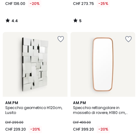
CHF 136.00
-20%
CHF 273.75
-25%
4.4
5
/
/
5
5
4.8
4.6
AM.PM
AM.PM
/ 5
/ 5
Specchio geometrico H120cm,
Specchio rettangolare in
Lusito
massello di rovere, H180 cm,
Orion
CHF 299.00
CHF 499.00
CHF 239.20
-20%
CHF 399.20
-20%