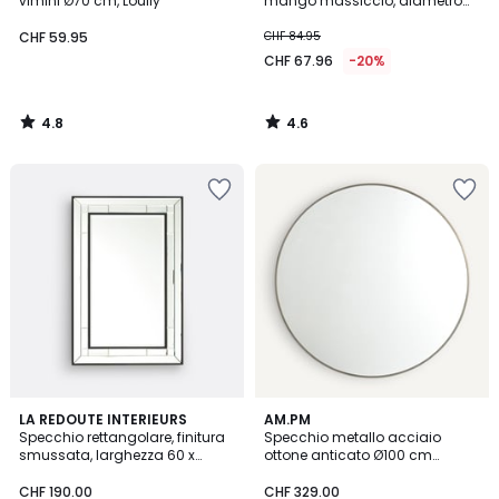
vimini Ø70 cm, Loully
mango massiccio, diametro
60 cm, AFSAN
CHF 59.95
CHF 84.95
CHF 67.96
-20%
4.8
4.6
/
/
5
5
4.7
4.4
LA REDOUTE INTERIEURS
AM.PM
/ 5
/ 5
Specchio rettangolare, finitura
Specchio metallo acciaio
smussata, larghezza 60 x
ottone anticato Ø100 cm
altezza 90 cm, Andella
Caligone
CHF 190.00
CHF 329.00