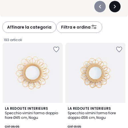
Précédent
Suivan
-
-
défiler
défiler
à
à
Affinare la categoria
Filtra e ordina
gauche
droite
193 articoli
4.2
4.2
LA REDOUTE INTERIEURS
LA REDOUTE INTERIEURS
/ 5
/ 5
Specchio vimini forma doppio
Specchio vimini forma fiore
fiore Ø45 cm, Nogu
doppio Ø36 cm, Nogu
CHF
CHF 36.95
CHF 31.95