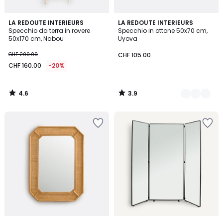
4.6
3.9
LA REDOUTE INTERIEURS
2
LA REDOUTE INTERIEURS
/ 5
/ 5
Specchio da terra in rovere
Specchio in ottone 50x70 cm,
Colori
50x170 cm, Nabou
Uyova
CHF 200.00
CHF 105.00
CHF 160.00
-20%
4.6
3.9
/
/
5
5