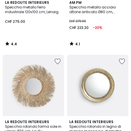
4.4
4.1
LA REDOUTE INTERIEURS
AM.PM
/ 5
/ 5
Specchio metallo ferro
Specchio metallo acciaio
industriale 120x100 cm, Lenaig
ottone anticato Ø80 cm,
Caligone
CHF 275.00
CHF 279.00
CHF 223.20
-20%
4.4
4.1
/
/
5
5
4.8
4.6
LA REDOUTE INTERIEURS
LA REDOUTE INTERIEURS
/ 5
/ 5
Specchio rotondo forma sole in
Specchio rotondo in legno di