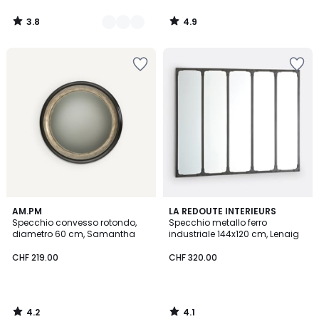
3.8
4.9
/
/
5
5
4.2
4.1
AM.PM
LA REDOUTE INTERIEURS
/ 5
/ 5
Specchio convesso rotondo,
Specchio metallo ferro
diametro 60 cm, Samantha
industriale 144x120 cm, Lenaig
CHF 219.00
CHF 320.00
4.2
4.1
/
/