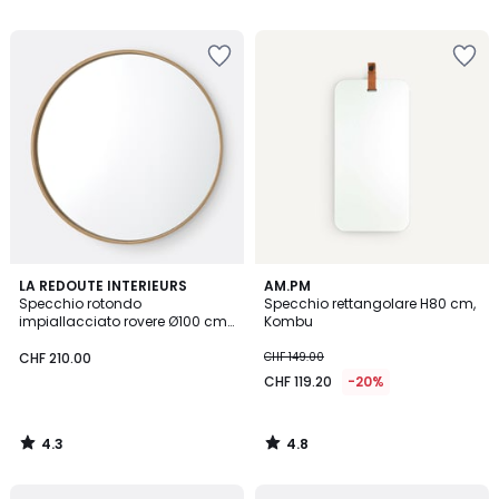
5
5
4.3
4.8
LA REDOUTE INTERIEURS
AM.PM
/ 5
/ 5
Specchio rotondo
Specchio rettangolare H80 cm,
impiallacciato rovere Ø100 cm,
Kombu
Alaria
CHF 210.00
CHF 149.00
CHF 119.20
-20%
4.3
4.8
/
/
5
5