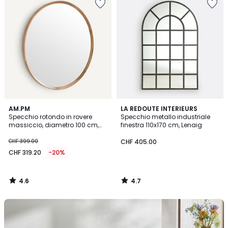
4.6
4.7
AM.PM
LA REDOUTE INTERIEURS
/ 5
/ 5
Specchio rotondo in rovere
Specchio metallo industriale
massiccio, diametro 100 cm,
finestra 110x170 cm, Lenaig
Orion
CHF 399.00
CHF 405.00
CHF 319.20
-20%
4.6
4.7
/
/
5
5
Scopra
i
tappeti