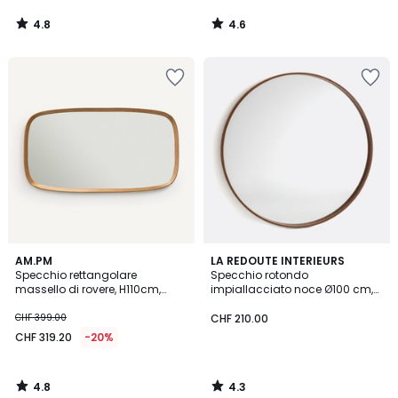
4.8
4.6
/
/
5
5
4.8
4.3
AM.PM
LA REDOUTE INTERIEURS
/ 5
/ 5
Specchio rettangolare
Specchio rotondo
massello di rovere, H110cm,
impiallacciato noce Ø100 cm,
Orion
Alaria
CHF 399.00
CHF 210.00
CHF 319.20
-20%
4.8
4.3
/
/