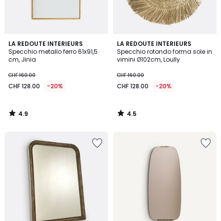
4.9
4.5
LA REDOUTE INTERIEURS
LA REDOUTE INTERIEURS
/ 5
/ 5
Specchio metallo ferro 61x91,5
Specchio rotondo forma sole in
cm, Jinia
vimini Ø102cm, Loully
CHF 160.00
CHF 160.00
CHF 128.00
-20%
CHF 128.00
-20%
4.9
4.5
/
/
5
5