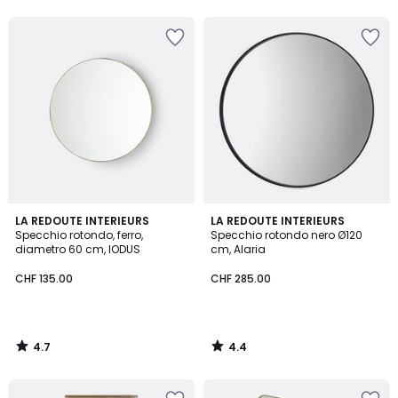
5
5
4.7
4.4
LA REDOUTE INTERIEURS
LA REDOUTE INTERIEURS
/ 5
/ 5
Specchio rotondo, ferro,
Specchio rotondo nero Ø120
diametro 60 cm, IODUS
cm, Alaria
CHF 135.00
CHF 285.00
4.7
4.4
/
/
5
5