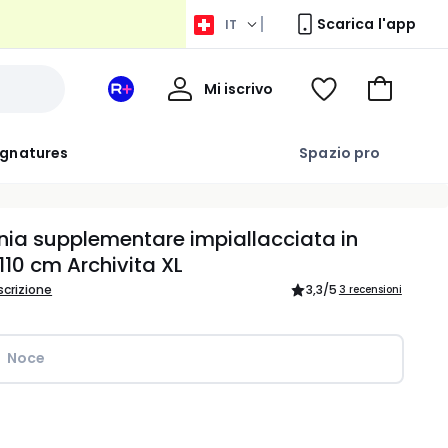
Scarica l'app
IT
Il
Mi iscrivo
Il
Voir
Vai
Mio
suo
ma
al
Profilo
spazio
wishlist
carrello
ignatures
Spazio pro
La
Redoute
+
nia supplementare impiallacciata in
110 cm Archivita XL
scrizione
3,3
/5
3 recensioni
Noce
ità