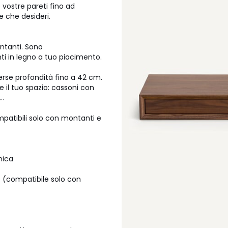
e vostre pareti fino ad
e che desideri.
ontanti. Sono
nti in legno a tuo piacimento.
iverse profondità fino a 42 cm.
e il tuo spazio: cassoni con
..
patibili solo con montanti e
nica
to (compatibile solo con