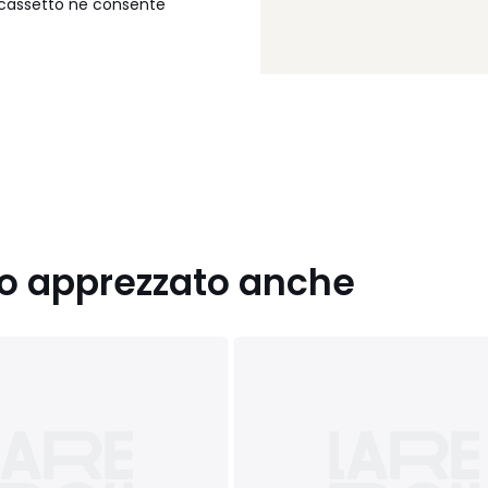
l cassetto ne consente
nno apprezzato anche
 noce (Juglans nigra)
evea brasiliensis)
ambientali