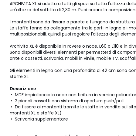
ARCHIVITA XL si adatta a tutti gli spazi su tutta l'altezza dell
un'altezza del soffitto di 2,30 m. Puoi creare la composizion
I montanti sono da fissare a parete e fungono da struttura.
Le staffe fanno da collegamento tra le parti in legno e i m
multiposizionabili, quindi puoi regolare l'altezza degli eleme
Archivita XL è disponibile in rovere o noce, L60 o L110 e in d
Sono disponibili diversi elementi per permetterti di comporr
ante o cassetti, scrivania, mobili in vinile, mobile TV, scaffali.
Gli elementi in legno con una profondità di 42 cm sono com
staffe XL.
Descrizione
• MDF impiallacciato noce con finitura in vernice poliureta
• 2 piccoli cassetti con sistema di apertura push/pull
• Da fissare ai montanti tramite le staffe in vendita sul si
montanti XL e staffe XL)
• Scrivania supplementare