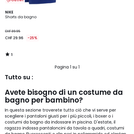
1
NIKE
/
Shorts da bagno
5
CHF 39.95
CHF 29.96
-25%
1
/
5
Pagina 1 su 1
Tutto su :
Avete bisogno di un costume da
bagno per bambino?
In questa sezione troverete tutto ciò che vi serve per
scegliere i pantaloni giusti per i più piccoli, i boxer o i
costumi da bagno da indossare in piscina. D'estate, il
ragazzo indossa pantaloncini da tavola a quadri, costumi
da bagno fluorescenti o slip neri in poliammide ed elastan.