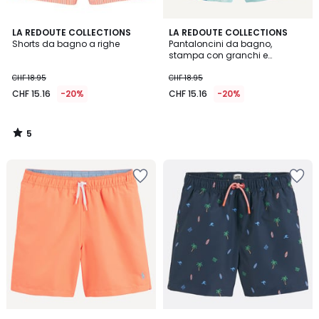
5
LA REDOUTE COLLECTIONS
LA REDOUTE COLLECTIONS
/
Shorts da bagno a righe
Pantaloncini da bagno,
5
stampa con granchi e
gamberi
CHF 18.95
CHF 18.95
CHF 15.16
-20%
CHF 15.16
-20%
5
/
5