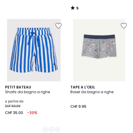
5
/
5
2
PETIT BATEAU
TAPE A L'OEIL
Shorts da bagno a righe
Boxer da bagno a righe
Colori
a partire da
CHF 50.00
CHF 9.95
CHF 35.00
-30%