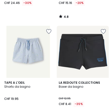
CHF 24.46
-30%
CHF 15.16
-20%
4.8
/
5
5
TAPE A L'OEIL
LA REDOUTE COLLECTIONS
/
Shorts da bagno
Boxer da bagno
5
CHF 19.95
CHF 12.95
CHF 8.41
-35%