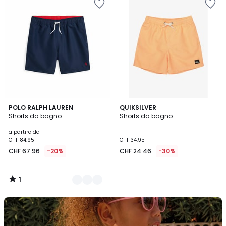
1
4
POLO RALPH LAUREN
QUIKSILVER
/
Shorts da bagno
Shorts da bagno
Colori
5
a partire da
CHF 84.95
CHF 34.95
CHF 67.96
-20%
CHF 24.46
-30%
1
/
5
Scopra
il
brand