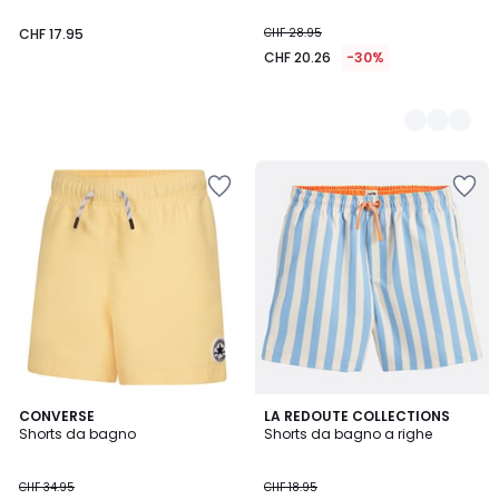
CHF 17.95
CHF 28.95
CHF 20.26
-30%
4.8
CONVERSE
LA REDOUTE COLLECTIONS
/ 5
Shorts da bagno
Shorts da bagno a righe
CHF 34.95
CHF 18.95