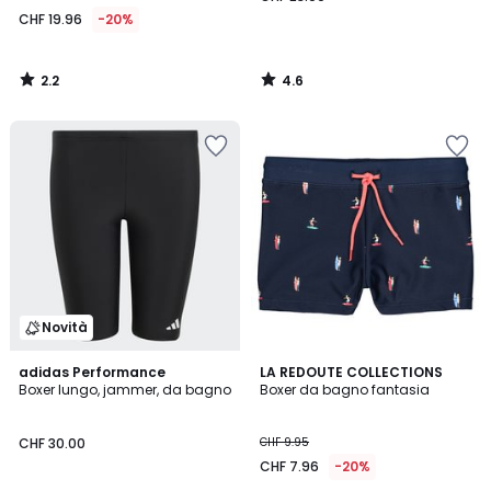
19.96
CHF 19.96
-20%
invece
di
CHF
2.2
4.6
24.95
/
/
5
5
20%
di
riduzione
applicata.
Novità
5
4.2
adidas Performance
LA REDOUTE COLLECTIONS
/
/ 5
Boxer lungo, jammer, da bagno
Boxer da bagno fantasia
5
CHF 30.00
CHF 9.95
CHF 7.96
-20%