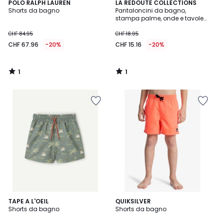
1
1
POLO RALPH LAUREN
LA REDOUTE COLLECTIONS
/
/
Shorts da bagno
Pantaloncini da bagno,
5
5
stampa palme, onde e tavole
da surf
CHF 84.95
CHF 18.95
CHF 67.96
-20%
CHF 15.16
-20%
1
1
/
/
5
5
TAPE A L'OEIL
2
QUIKSILVER
Shorts da bagno
Shorts da bagno
Colori