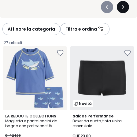
Précédent
Suivan
-
-
défiler
défiler
à
à
Affinare la categoria
Filtra e ordina
gauche
droite
27 articoli
Novità
2.2
4.6
LA REDOUTE COLLECTIONS
adidas Performance
/ 5
/ 5
Maglietta e pantaloncini da
Boxer da nuoto, tinta unita,
bagno con protezione UV
essenziale
CHF
CHF 24.95
CHF 23.00