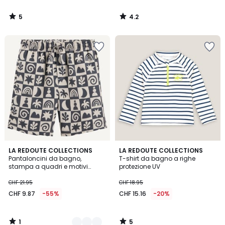
5
4.2
/
/
5
5
1
5
2
LA REDOUTE COLLECTIONS
LA REDOUTE COLLECTIONS
/
/
Pantaloncini da bagno,
T-shirt da bagno a righe
Colori
5
5
stampa a quadri e motivi
protezione UV
grafici
CHF 21.95
CHF 18.95
CHF 9.87
-55%
CHF 15.16
-20%
1
5