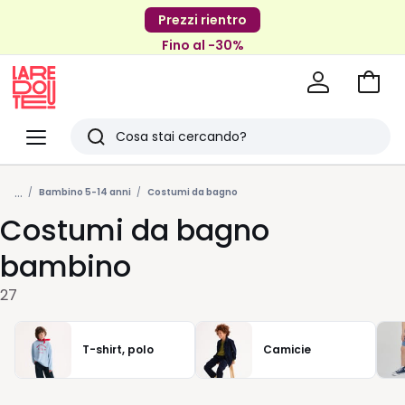
Prezzi rientro
Fino al -30%
Vai
al
La
carrel
Redoute
Menu
Ricerca
Ultimi
...
articoli
Bambino 5-14 anni
Costumi da bagno
Costumi da bagno
visti
bambino
27
T-shirt, polo
Camicie