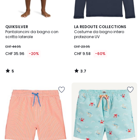
5
3.7
QUIKSILVER
LA REDOUTE COLLECTIONS
/
/ 5
Pantaloncini da bagno con
Costume da bagno intero
5
scritta laterale
protezione UV
CHF 44.95
CHF 23.95
CHF 35.96
-20%
CHF 9.58
-60%
5
3.7
/
/
5
5