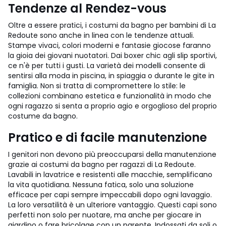
Tendenze al Rendez-vous
Oltre a essere pratici, i costumi da bagno per bambini di La
Redoute sono anche in linea con le tendenze attuali.
Stampe vivaci, colori moderni e fantasie giocose faranno
la gioia dei giovani nuotatori. Dai boxer chic agli slip sportivi,
ce n'è per tutti i gusti. La varietà dei modelli consente di
sentirsi alla moda in piscina, in spiaggia o durante le gite in
famiglia. Non si tratta di compromettere lo stile: le
collezioni combinano estetica e funzionalità in modo che
ogni ragazzo si senta a proprio agio e orgoglioso del proprio
costume da bagno.
Pratico e di facile manutenzione
I genitori non devono più preoccuparsi della manutenzione
grazie ai costumi da bagno per ragazzi di La Redoute.
Lavabili in lavatrice e resistenti alle macchie, semplificano
la vita quotidiana. Nessuna fatica, solo una soluzione
efficace per capi sempre impeccabili dopo ogni lavaggio.
La loro versatilità è un ulteriore vantaggio. Questi capi sono
perfetti non solo per nuotare, ma anche per giocare in
giardino o fare bricolage con un parente. Indossati da soli o