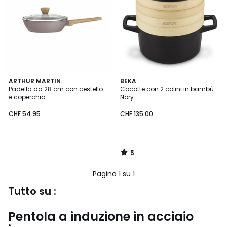
5
ARTHUR MARTIN
BEKA
/
Padella da 28 cm con cestello
Cocotte con 2 colini in bambù
5
e coperchio
Nory
CHF
CHF 54.95
CHF 135.00
54.95.
5
/
5
Pagina 1 su 1
Tutto su :
Pentola a induzione in acciaio