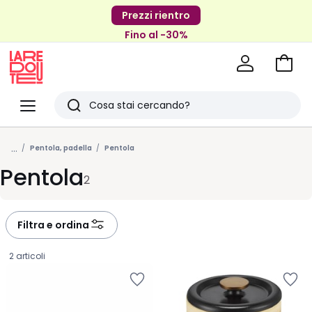
Prezzi rientro
Fino al -30%
Vai
al
La
carrel
Redoute
Menu
Ricerca
Ultimi
...
articoli
Pentola, padella
Pentola
Pentola
visti
2
Filtra e ordina
2 articoli