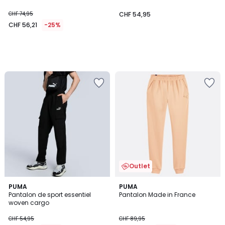
CHF 74,95
CHF 54,95
CHF 56,21
-25%
Outlet
5
PUMA
PUMA
/
Pantalon de sport essentiel
Pantalon Made in France
5
woven cargo
CHF 54,95
CHF 89,95