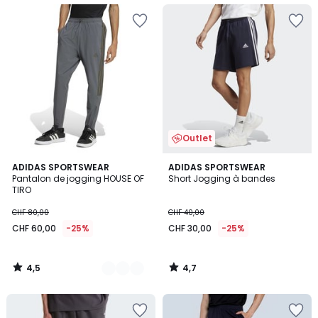
Outlet
4,5
4,7
2
ADIDAS SPORTSWEAR
ADIDAS SPORTSWEAR
/ 5
/ 5
Pantalon de jogging HOUSE OF
Short Jogging à bandes
Couleurs
TIRO
CHF 80,00
CHF 40,00
CHF 60,00
-25%
CHF 30,00
-25%
4,5
4,7
/
/
5
5