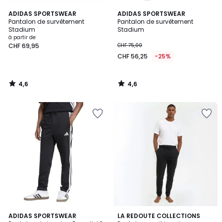
4,6
4,6
ADIDAS SPORTSWEAR
ADIDAS SPORTSWEAR
/ 5
/ 5
Pantalon de survêtement
Pantalon de survêtement
Stadium
Stadium
à partir de
CHF 69,95
CHF 75,00
CHF 56,25
-25%
4,6
4,6
/
/
5
5
4,3
4,5
ADIDAS SPORTSWEAR
LA REDOUTE COLLECTIONS