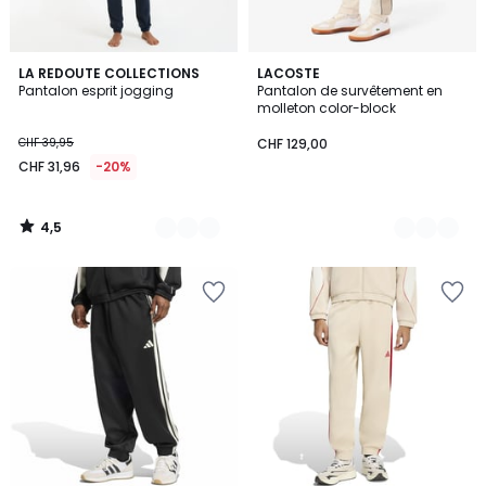
4,5
2
LA REDOUTE COLLECTIONS
3
LACOSTE
/ 5
Pantalon esprit jogging
Pantalon de survêtement en
Couleurs
Couleurs
molleton color-block
CHF 39,95
CHF 129,00
CHF 31,96
-20%
4,5
/
5