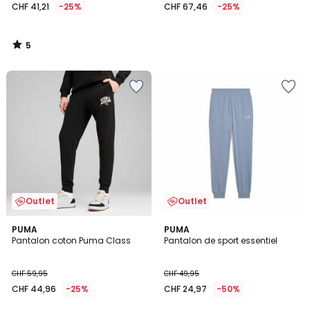
CHF 41,21
-25%
CHF 67,46
-25%
5
/
5
Outlet
Outlet
3
PUMA
4
PUMA
/
Pantalon coton Puma Class
Pantalon de sport essentiel
Couleurs
5
CHF 59,95
CHF 49,95
CHF 44,96
-25%
CHF 24,97
-50%