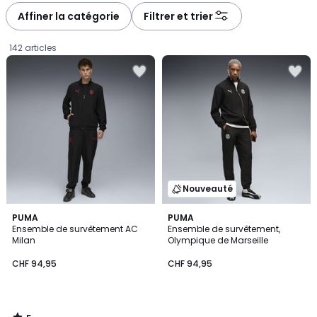
à
à
Affiner la catégorie
Filtrer et trier
gauche
droite
142 articles
Nouveauté
5
PUMA
PUMA
/
Ensemble de survêtement AC
Ensemble de survêtement,
5
Milan
Olympique de Marseille
CHF
CHF 94,95
CHF 94,95
94,95.