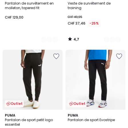
/ 5
Pantalon de survêtement en
Veste de survêtement de
Couleurs
Couleurs
molleton, tapered fit
training
CHF 129,00
CHF 49,95
CHF 37,46
-25%
4,7
/
5
Outlet
Outlet
5
5
2
PUMA
PUMA
/
/
Pantalon de sport petit logo
Pantalon de sport Evostripe
Couleurs
5
5
essentiel