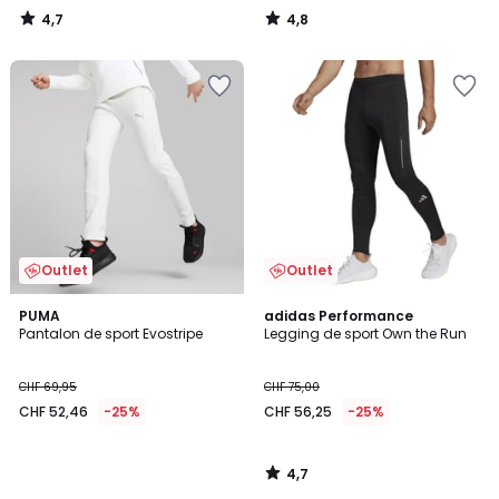
4,7
4,8
/
/
5
5
Outlet
Outlet
4,7
PUMA
adidas Performance
/ 5
Pantalon de sport Evostripe
Legging de sport Own the Run
CHF 69,95
CHF 75,00
CHF 52,46
-25%
CHF 56,25
-25%
4,7
/