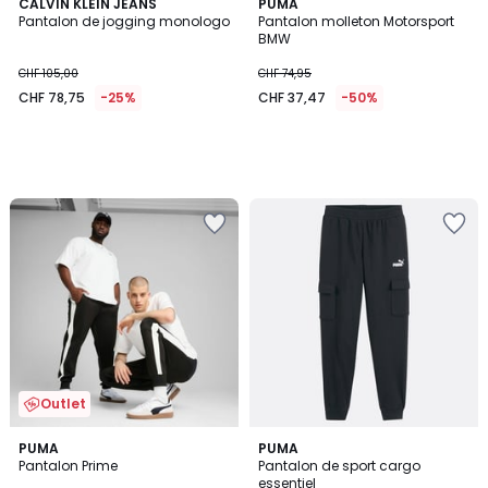
CALVIN KLEIN JEANS
PUMA
Pantalon de jogging monologo
Pantalon molleton Motorsport
BMW
CHF 105,00
CHF 74,95
CHF 78,75
-25%
CHF 37,47
-50%
Outlet
PUMA
PUMA
Pantalon Prime
Pantalon de sport cargo
essentiel