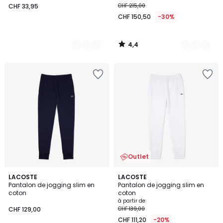
CHF 33,95
CHF 215,00
CHF 150,50
-30%
4,4
/
5
Outlet
4,2
4,2
6
LACOSTE
3
LACOSTE
/ 5
/ 5
Pantalon de jogging slim en
Pantalon de jogging slim en
Couleurs
Couleurs
coton
coton
à partir de
CHF 129,00
CHF 139,00
CHF 111,20
-20%