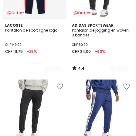
Outlet
Outlet
4,4
2
LACOSTE
2
ADIDAS SPORTSWEAR
/ 5
Pantalon de sport ligne logo
Pantalon de jogging en woven
Couleurs
Couleurs
3 bandes
CHF 149,00
CHF 60,00
CHF 111,75
-25%
CHF 24,00
-60%
4,4
/
5