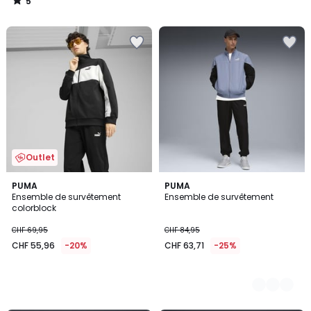
5
/
5
Outlet
PUMA
3
PUMA
Ensemble de survêtement
Ensemble de survêtement
Couleurs
colorblock
CHF 69,95
CHF 84,95
CHF 55,96
-20%
CHF 63,71
-25%