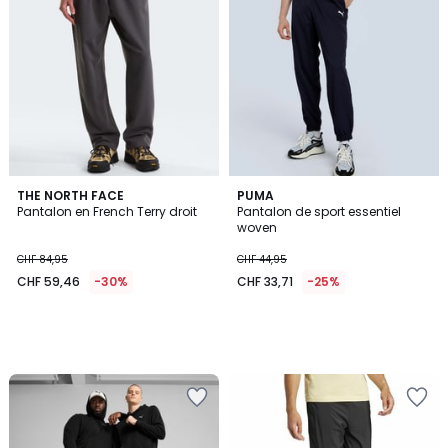
THE NORTH FACE
PUMA
Pantalon en French Terry droit
Pantalon de sport essentiel
woven
CHF 84,95
CHF 44,95
CHF 59,46
-30%
CHF 33,71
-25%