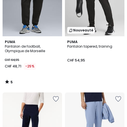
Nouveauté
5
PUMA
PUMA
/
Pantalon de football,
Pantalon tapered, training
5
Olympique de Marseille
CHF 64,95
CHF 54,95
CHF 48,71
-25%
5
/
5