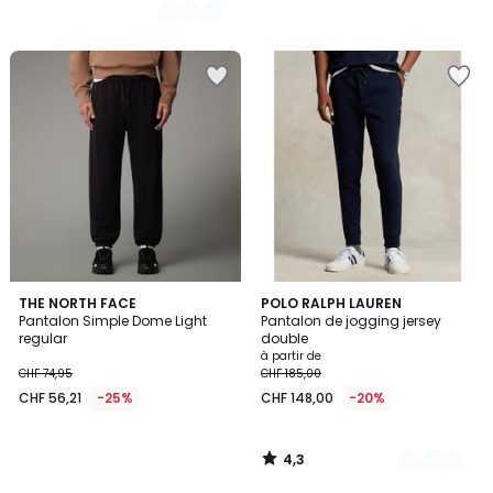
4,3
THE NORTH FACE
3
POLO RALPH LAUREN
/ 5
Pantalon Simple Dome Light
Pantalon de jogging jersey
Couleurs
regular
double
à partir de
CHF 74,95
CHF 185,00
CHF 56,21
-25%
CHF 148,00
-20%
4,3
/
5