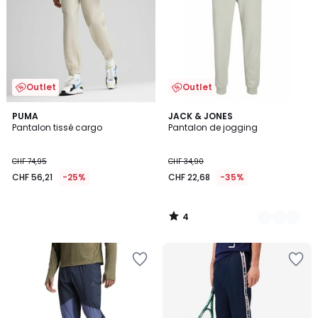
Outlet
Outlet
4
PUMA
2
JACK & JONES
/
Pantalon tissé cargo
Pantalon de jogging
Couleurs
5
CHF 74,95
CHF 34,90
CHF 56,21
-25%
CHF 22,68
-35%
4
/
5