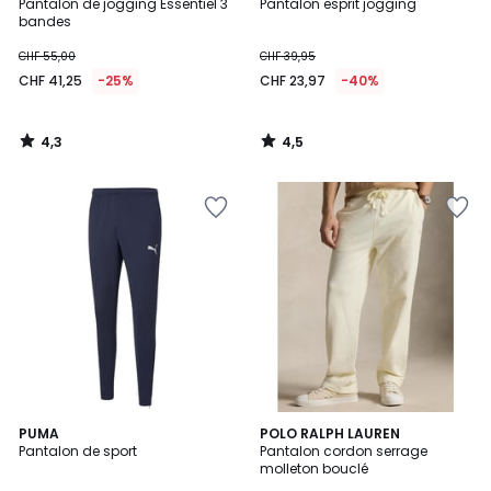
/ 5
/ 5
Pantalon de jogging Essentiel 3
Pantalon esprit jogging
bandes
CHF 55,00
CHF 39,95
CHF 41,25
-25%
CHF 23,97
-40%
4,3
4,5
/
/
5
5
4,4
2
PUMA
2
POLO RALPH LAUREN
/ 5
Pantalon de sport
Pantalon cordon serrage
Couleurs
Couleurs
molleton bouclé