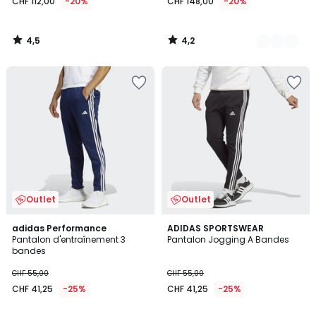
CHF 112,00
-20%
CHF 148,00
-20%
4,5
4,2
/
/
5
5
Outlet
Outlet
4,7
4,8
adidas Performance
ADIDAS SPORTSWEAR
/ 5
/ 5
Pantalon d'entraînement 3
Pantalon Jogging A Bandes
bandes
CHF 55,00
CHF 55,00
CHF 41,25
-25%
CHF 41,25
-25%