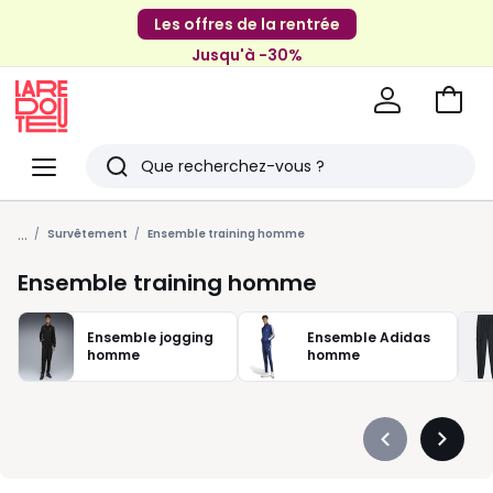
Les offres de la rentrée
Jusqu'à -30%
Aller
au
La
panie
Redoute
Menu
Rechercher
Derniers
...
articles
Survêtement
Ensemble training homme
vus
Ensemble training homme
Ensemble jogging
Ensemble Adidas
homme
homme
Précédent
Suivan
-
-
défiler
défiler