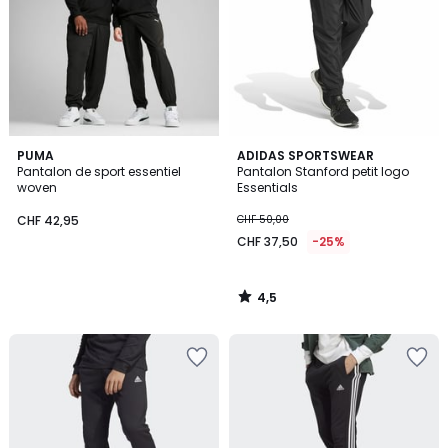
4,5
PUMA
ADIDAS SPORTSWEAR
/ 5
Pantalon de sport essentiel
Pantalon Stanford petit logo
woven
Essentials
CHF 42,95
CHF 50,00
CHF 37,50
-25%
4,5
/
5