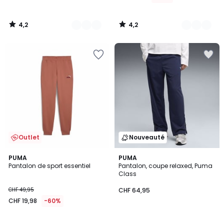
4,2
4,2
/
/
5
5
Outlet
Nouveauté
3
PUMA
PUMA
Pantalon de sport essentiel
Pantalon, coupe relaxed, Puma
Couleurs
Class
CHF 49,95
CHF 64,95
CHF 19,98
-60%