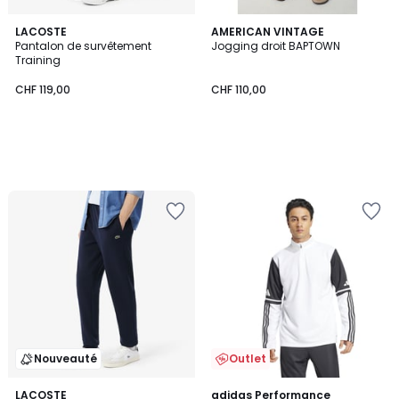
LACOSTE
AMERICAN VINTAGE
Pantalon de survêtement
Jogging droit BAPTOWN
Training
CHF 119,00
CHF 110,00
Nouveauté
Outlet
4,7
2
LACOSTE
2
adidas Performance