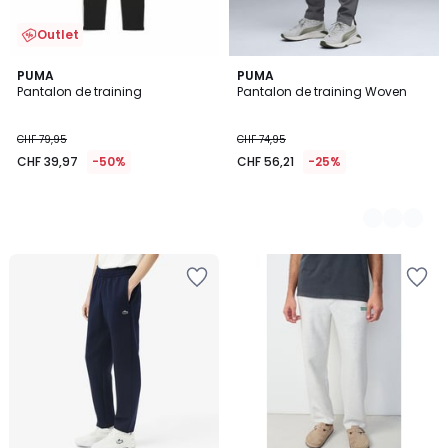
Outlet
PUMA
3
PUMA
Pantalon de training
Pantalon de training Woven
Couleurs
CHF 79,95
CHF 74,95
CHF 39,97
-50%
CHF 56,21
-25%