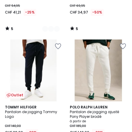
CHF 54,95
CHF 69,95
CHF 41,21
-25%
CHF 34,97
-50%
5
5
/
/
5
5
Outlet
4,5
4,2
TOMMY HILFIGER
3
POLO RALPH LAUREN
/ 5
/ 5
Pantalon de jogging Tommy
Pantalon de jogging ajusté
Couleurs
Logo
Pony Player brodé
à partir de
CHF 140,00
CHF 185,00