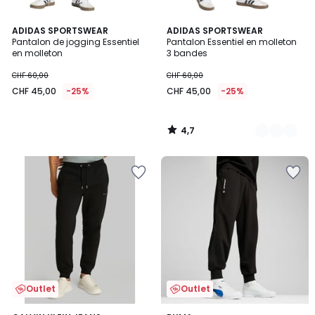
4,7
ADIDAS SPORTSWEAR
3
ADIDAS SPORTSWEAR
/ 5
Pantalon de jogging Essentiel
Pantalon Essentiel en molleton
Couleurs
en molleton
3 bandes
CHF 60,00
CHF 60,00
CHF 45,00
-25%
CHF 45,00
-25%
4,7
/
5
Outlet
Outlet