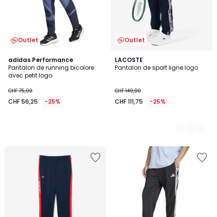
Outlet
Outlet
adidas Performance
2
LACOSTE
Pantalon de running bicolore
Pantalon de sport ligne logo
Couleurs
avec petit logo
CHF 75,00
CHF 149,00
CHF 56,25
-25%
CHF 111,75
-25%