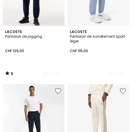
5
4
LACOSTE
2
LACOSTE
/
Pantalon de jogging
Pantalon de survêtement sport
Couleurs
Couleurs
5
léger
CHF 129,00
CHF 119,00
5
/
5