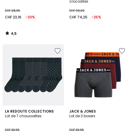
crocodiles
CHF 28,95
CHF 99,00
CHF 23,16
-20%
CHF 74,25
-25%
4,5
/
5
5
4,7
LA REDOUTE COLLECTIONS
JACK & JONES
/
/ 5
Lot de 7 chaussettes
Lot de 3 boxers
5
CHF 33,95
CHF 33,95