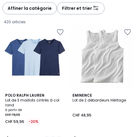
défiler
défiler
à
à
Affiner la catégorie
Filtrer et trier
gauche
droite
420 articles
4,6
5
4
POLO RALPH LAUREN
EMINENCE
/ 5
/
Lot de 3 maillots cintrés à col
Lot de 2 débardeurs Héritage
Couleurs
5
rond
Prix
à partir de
CHF 74,95
CHF 48,95
à
CHF 59,96
-20%
partir
de
CHF