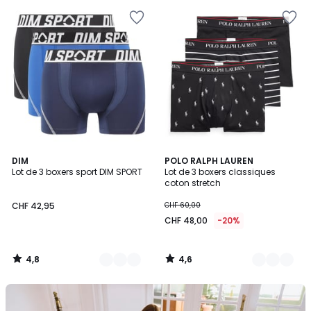
4,8
4,6
2
DIM
16
POLO RALPH LAUREN
/ 5
/ 5
Lot de 3 boxers sport DIM SPORT
Lot de 3 boxers classiques
Couleurs
Couleurs
coton stretch
CHF 42,95
CHF 60,00
CHF 48,00
-20%
4,8
4,6
/
/
5
5
Notre
kit