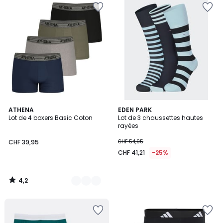
4,2
4
ATHENA
EDEN PARK
/ 5
Lot de 4 boxers Basic Coton
Lot de 3 chaussettes hautes
Couleurs
rayées
CHF 39,95
CHF 54,95
CHF 41,21
-25%
4,2
/
5