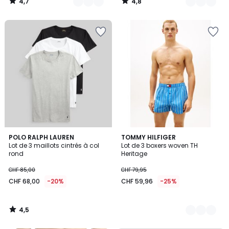
4,7
4,8
/
/
5
5
4,5
POLO RALPH LAUREN
2
TOMMY HILFIGER
/ 5
Lot de 3 maillots cintrés à col
Lot de 3 boxers woven TH
Couleurs
rond
Heritage
CHF 85,00
CHF 79,95
CHF 68,00
-20%
CHF 59,96
-25%
4,5
/
5