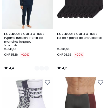
4,4
4,7
2
LA REDOUTE COLLECTIONS
LA REDOUTE COLLECTIONS
/ 5
/ 5
Pyjama tunisien T-shirt col
Lot de 7 paires de chaussettes
Couleurs
manches longues
à partir de
CHF 43,95
CHF 32,95
CHF 35,16
-20%
CHF 26,36
-20%
4,4
4,7
/
/
5
5