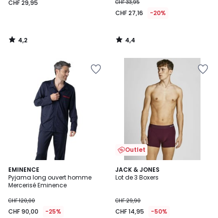
CHF 29,95
CHF 33,95
CHF 27,16
-20%
4,2
4,4
/
/
5
5
Outlet
5
EMINENCE
JACK & JONES
/
Pyjama long ouvert homme
Lot de 3 Boxers
5
Mercerisé Eminence
CHF 120,00
CHF 29,90
CHF 90,00
-25%
CHF 14,95
-50%