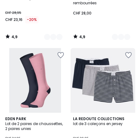
rembourrées
CHF 28,95
CHF 28,00
CHF 23,16
-20%
4,9
4,9
/
/
5
5
4,7
EDEN PARK
2
LA REDOUTE COLLECTIONS
/ 5
Lot de 2 paires de chaussettes,
lot de 3 caleçons en jersey
Couleurs
2 paires unies