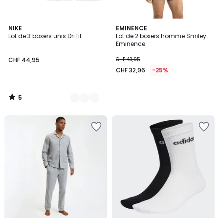
5
3
NIKE
EMINENCE
/
Lot de 3 boxers unis Dri fit
Lot de 2 boxers homme Smiley
Couleurs
5
Eminence
CHF 44,95
CHF 43,95
CHF 32,96
-25%
5
/
5