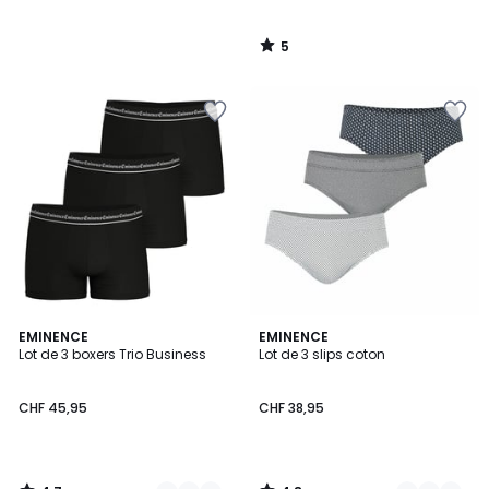
5
/
5
4,7
4,8
2
EMINENCE
2
EMINENCE
/ 5
/ 5
Lot de 3 boxers Trio Business
Lot de 3 slips coton
Couleurs
Couleurs
CHF 45,95
CHF 38,95