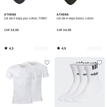
4,3
4,5
2
ATHENA
3
ATHENA
/ 5
/ 5
Lot de 3 slips pur coton, TONIC
Lot de 4 slips basic coton
Couleurs
Couleurs
CHF 34,95
CHF 34,95
4,3
4,5
/
/
5
5