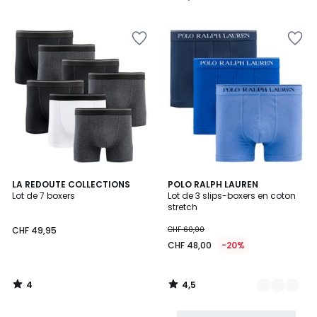
/
5
4
4,5
LA REDOUTE COLLECTIONS
3
POLO RALPH LAUREN
/
/ 5
Lot de 7 boxers
Lot de 3 slips-boxers en coton
Couleurs
5
stretch
CHF 49,95
CHF 60,00
CHF 48,00
-20%
4
4,5
/
/
5
5