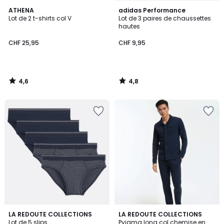
4,6
4,8
ATHENA
adidas Performance
/ 5
/ 5
Lot de 2 t-shirts col V
Lot de 3 paires de chaussettes
hautes
CHF 25,95
CHF 9,95
4,6
4,8
/
/
5
5
4,7
4,3
LA REDOUTE COLLECTIONS
LA REDOUTE COLLECTIONS
/ 5
/ 5
Lot de 5 slips
Pyjama long col chemise en