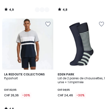
4,9
4,8
/
/
5
5
4,8
LA REDOUTE COLLECTIONS
EDEN PARK
/ 5
Pyjashort
Lot de 2 paires de chaussettes, 1
unie + 1 imprimée
CHF 32,95
CHF 34,95
CHF 26,36
-20%
CHF 24,46
-30%
4,8