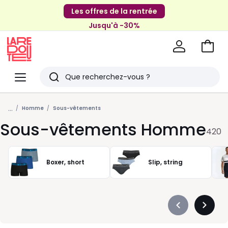
Les offres de la rentrée
Jusqu'à -30%
Aller
au
La
panie
Redoute
Menu
Rechercher
Derniers
...
articles
Homme
Sous-vêtements
Sous-vêtements Homme
vus
420
Boxer, short
Slip, string
Précédent
Suivan
-
-