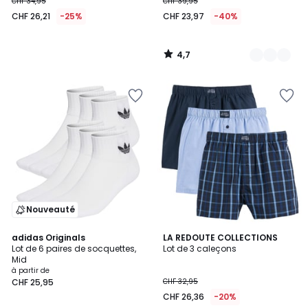
CHF 34,95
CHF 39,95
CHF 26,21
-25%
CHF 23,97
-40%
4,7
/
5
Nouveauté
4,9
4,8
4
adidas Originals
LA REDOUTE COLLECTIONS
/ 5
/ 5
Lot de 6 paires de socquettes,
Lot de 3 caleçons
Couleurs
Mid
à partir de
CHF 25,95
CHF 32,95
CHF 26,36
-20%