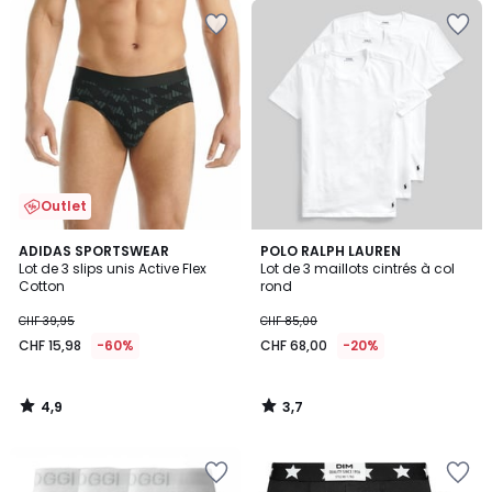
Outlet
4,9
3,7
ADIDAS SPORTSWEAR
POLO RALPH LAUREN
/ 5
/ 5
Lot de 3 slips unis Active Flex
Lot de 3 maillots cintrés à col
Cotton
rond
CHF 39,95
CHF 85,00
CHF 15,98
-60%
CHF 68,00
-20%
4,9
3,7
/
/
5
5