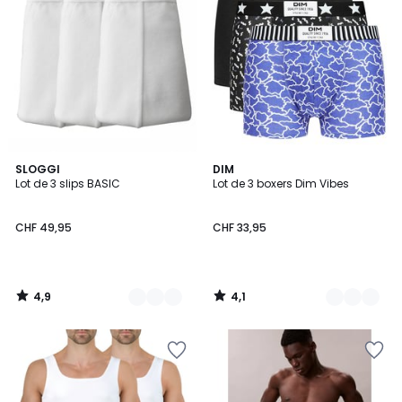
4,9
4,1
4
SLOGGI
3
DIM
/ 5
/ 5
Lot de 3 slips BASIC
Lot de 3 boxers Dim Vibes
Couleurs
Couleurs
CHF 49,95
CHF 33,95
4,9
4,1
/
/
5
5