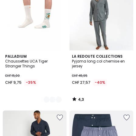
4,3
2
PALLADIUM
LA REDOUTE COLLECTIONS
/ 5
Chaussettes UCA Tiger
Pyjama long col chemise en
Couleurs
Stranger Things
jersey
CHF 15,00
CHF 45,95
CHF 9,75
-35%
CHF 27,57
-40%
4,3
/
5