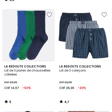
/
5
5
4,7
LA REDOUTE COLLECTIONS
LA REDOUTE COLLECTIONS
/
/ 5
Lot de 3 paires de chaussettes
Lot de 3 caleçons
5
côtelées
CHF 29,95
CHF 32,95
CHF 14,97
-50%
CHF 26,36
-20%
5
4,7
/
/
5
5