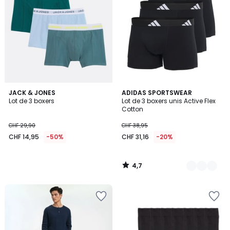
4,7
JACK & JONES
2
ADIDAS SPORTSWEAR
/ 5
Lot de 3 boxers
Lot de 3 boxers unis Active Flex
Couleurs
Cotton
CHF 29,90
CHF 38,95
CHF 14,95
-50%
CHF 31,16
-20%
4,7
/
5