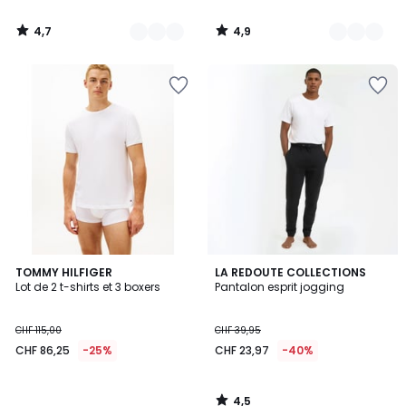
4,7
4,9
/
/
5
5
4,5
TOMMY HILFIGER
LA REDOUTE COLLECTIONS
/ 5
Lot de 2 t-shirts et 3 boxers
Pantalon esprit jogging
CHF 115,00
CHF 39,95
CHF 86,25
-25%
CHF 23,97
-40%
4,5