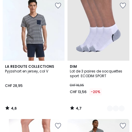
4,6
4,7
LA REDOUTE COLLECTIONS
3
DIM
/ 5
/ 5
Pyjashort en jersey, col V
Lot de 3 paires de socquettes
Couleurs
sport ECODIM SPORT
CHF 28,95
CHF 16,95
CHF 13,56
-20%
4,6
4,7
/
/
5
5