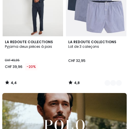
4,4
4,8
LA REDOUTE COLLECTIONS
2
LA REDOUTE COLLECTIONS
/ 5
/ 5
Pyjama deux pièces à pois
Lot de 3 caleçons
Couleurs
CHF 49,95
CHF 32,95
CHF 39,96
-20%
4,4
4,8
/
/
5
5
Découvrez
la
marque
Polo
Ralph
Lauren