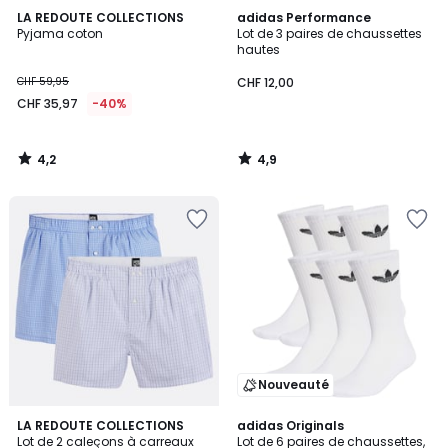
4,2
4,9
LA REDOUTE COLLECTIONS
adidas Performance
/ 5
/ 5
Pyjama coton
Lot de 3 paires de chaussettes
hautes
CHF 59,95
CHF 12,00
CHF 35,97
-40%
4,2
4,9
/
/
5
5
Nouveauté
4,9
4,9
2
LA REDOUTE COLLECTIONS
2
adidas Originals
/ 5
/ 5
Lot de 2 caleçons à carreaux
Lot de 6 paires de chaussettes,
Couleurs
Couleurs