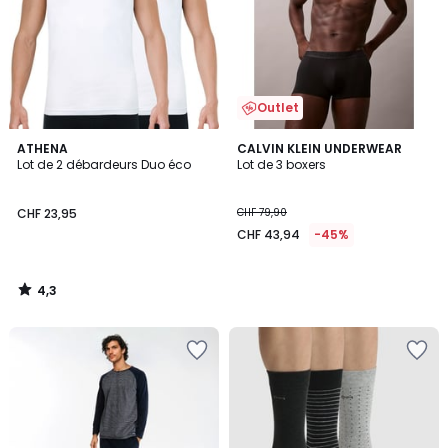
Outlet
4,3
ATHENA
CALVIN KLEIN UNDERWEAR
/ 5
Lot de 2 débardeurs Duo éco
Lot de 3 boxers
CHF 23,95
CHF 79,90
CHF 43,94
-45%
4,3
/
5