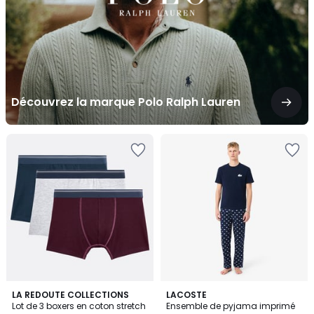
Découvrez la marque Polo Ralph Lauren
4,5
LA REDOUTE COLLECTIONS
LACOSTE
/ 5
Lot de 3 boxers en coton stretch
Ensemble de pyjama imprimé