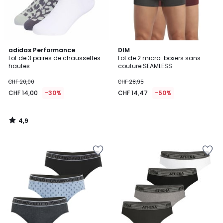
4,9
adidas Performance
DIM
/ 5
Lot de 3 paires de chaussettes
Lot de 2 micro-boxers sans
hautes
couture SEAMLESS
CHF 20,00
CHF 28,95
CHF 14,00
-30%
CHF 14,47
-50%
4,9
/
5