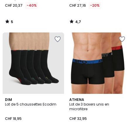
CHF 20,37
-40%
CHF 27,16
-20%
5
4,7
/
/
5
5
4,7
4,9
2
DIM
2
ATHENA
/ 5
/ 5
Lot de 5 chaussettes Ecodim
Lot de 3 boxers unis en
Couleurs
Couleurs
microfibre
CHF 18,95
CHF 32,95