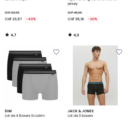
jersey
CHF 39,95
CHF 43,95
CHF 23,97
-40%
CHF 35,16
-20%
4,7
4,3
/
/
5
5
4,2
4,4
DIM
JACK & JONES
/ 5
/ 5
Lot de 4 Boxers Ecodim
Lot de 3 boxers