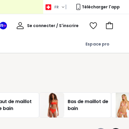
Télécharger l'app
FR
Bienvenue
Se connecter / S'inscrire
Votre
Voir
Aller
espace
ma
au
La
wishlist
panier
Espace pro
Redoute
+
aut de maillot
Bas de maillot de
e bain
bain