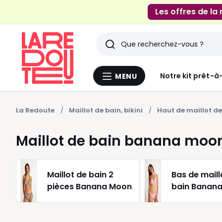
Les offres de la
Rechercher
Derniers
Notre kit prêt-à
MENU
Menu
articles
La
Redoute
vus
La Redoute
Maillot de bain, bikini
Haut de maillot de
Maillot de bain banana moo
Maillot de bain 2
Bas de maill
pièces Banana Moon
bain Banan