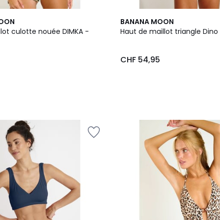
MOON
BANANA MOON
llot culotte nouée DIMKA -
Haut de maillot triangle Din
5
CHF 54,95