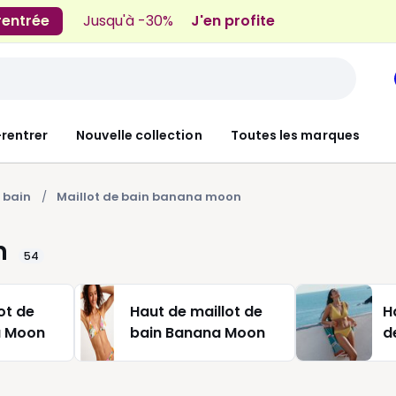
 rentrée
Jusqu'à -30%
J'en profite
-rentrer
Nouvelle collection
Toutes les marques
 bain
Maillot de bain banana moon
n
54
ot de
Haut de maillot de
H
a Moon
bain Banana Moon
d