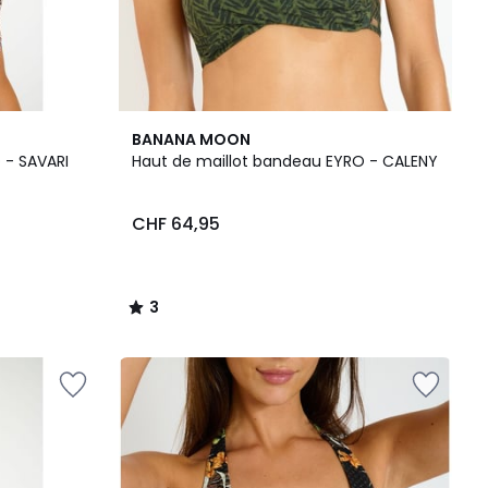
3
BANANA MOON
/
O - SAVARI
Haut de maillot bandeau EYRO - CALENY
5
CHF 64,95
3
/
5