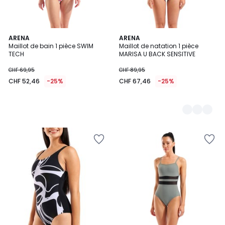
ARENA
2
ARENA
Maillot de bain 1 pièce SWIM
Maillot de natation 1 pièce
Couleurs
TECH
MARISA U BACK SENSITIVE
CHF 69,95
CHF 89,95
CHF 52,46
-25%
CHF 67,46
-25%