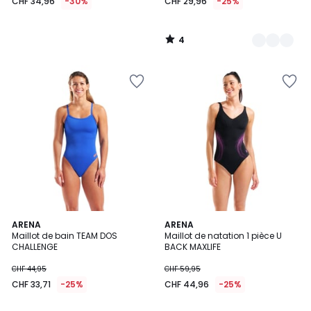
CHF 34,96
-30%
CHF 29,96
-25%
4
/
5
ARENA
ARENA
Maillot de bain TEAM DOS
Maillot de natation 1 pièce U
CHALLENGE
BACK MAXLIFE
CHF 44,95
CHF 59,95
CHF 33,71
-25%
CHF 44,96
-25%