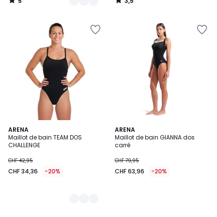
5
3,5
CHF
/
/
5
5
79,95
20%
de
réduction
appliquée.
2
ARENA
ARENA
Maillot de bain TEAM DOS
Maillot de bain GIANNA dos
Couleurs
CHALLENGE
carré
CHF 42,95
CHF 79,95
CHF 34,36
-20%
CHF 63,96
-20%