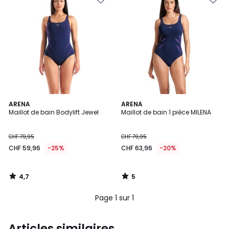
4,7
5
ARENA
ARENA
/ 5
/
Maillot de bain Bodylift Jewel
Maillot de bain 1 pièce MILENA
5
CHF 79,95
CHF 79,95
CHF 59,96
-25%
CHF 63,96
-20%
4,7
5
/
/
5
5
Page 1 sur 1
Articles similaires