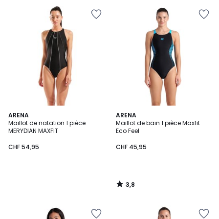
3,8
ARENA
ARENA
/ 5
Maillot de natation 1 pièce
Maillot de bain 1 pièce Maxfit
MERYDIAN MAXFIT
Eco Feel
CHF 54,95
CHF 45,95
3,8
/
5