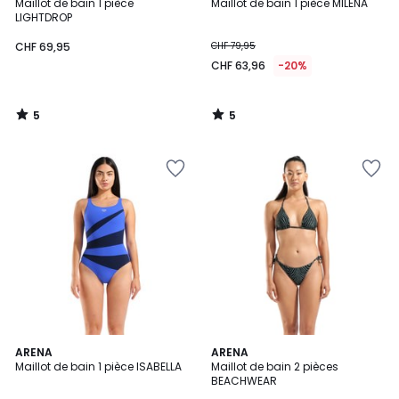
/
/
Maillot de bain 1 pièce
Maillot de bain 1 pièce MILENA
5
5
LIGHTDROP
CHF 69,95
CHF 79,95
CHF 63,96
-20%
5
5
/
/
5
5
5
ARENA
ARENA
/
Maillot de bain 1 pièce ISABELLA
Maillot de bain 2 pièces
5
BEACHWEAR