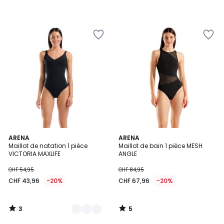
3
5
2
ARENA
ARENA
/
/
Maillot de natation 1 pièce
Maillot de bain 1 pièce MESH
Couleurs
5
5
VICTORIA MAXLIFE
ANGLE
CHF 54,95
CHF 84,95
CHF 43,96
-20%
CHF 67,96
-20%
3
5
/
/
5
5