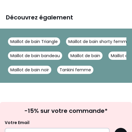
Découvrez également
Maillot de bain Triangle
Maillot de bain shorty femme
Maillot de bain bandeau
Maillot de bain
Maillot de
Maillot de bain noir
Tankini femme
Inscription
-15% sur votre commande*
à
la
Votre Email
newsletter
OK