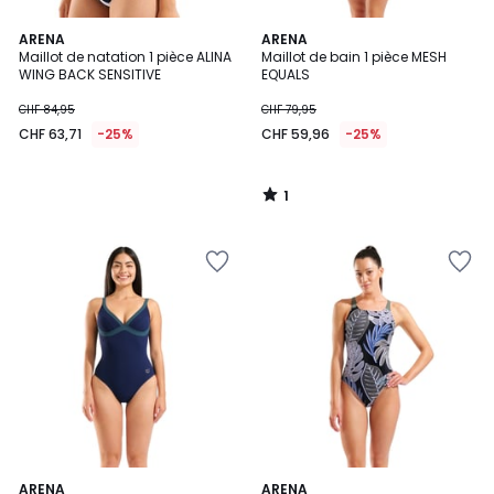
1
ARENA
ARENA
/
Maillot de natation 1 pièce ALINA
Maillot de bain 1 pièce MESH
5
WING BACK SENSITIVE
EQUALS
CHF 84,95
CHF 79,95
CHF 63,71
-25%
CHF 59,96
-25%
1
/
5
ARENA
ARENA