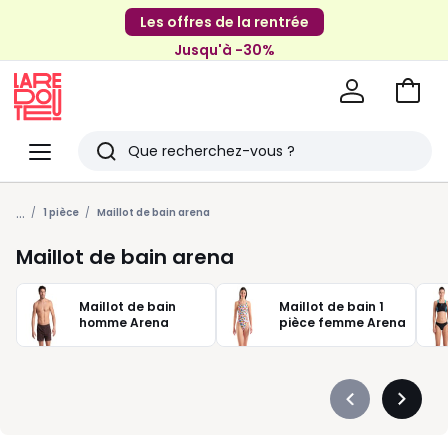
Les offres de la rentrée
Jusqu'à -30%
Aller
au
La
panie
Redoute
Menu
Rechercher
Derniers
...
articles
1 pièce
Maillot de bain arena
vus
Maillot de bain arena
Maillot de bain
Maillot de bain 1
homme Arena
pièce femme Arena
Précédent
Suivan
-
-
défiler
défiler