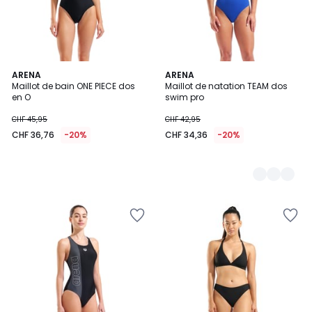
ARENA
2
ARENA
Maillot de bain ONE PIECE dos
Maillot de natation TEAM dos
Couleurs
en O
swim pro
CHF 45,95
CHF 42,95
CHF 36,76
-20%
CHF 34,36
-20%