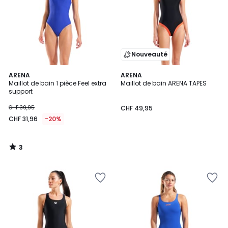
Nouveauté
3
ARENA
ARENA
/
Maillot de bain 1 pièce Feel extra
Maillot de bain ARENA TAPES
5
support
CHF 39,95
CHF 49,95
CHF 31,96
-20%
3
/
5