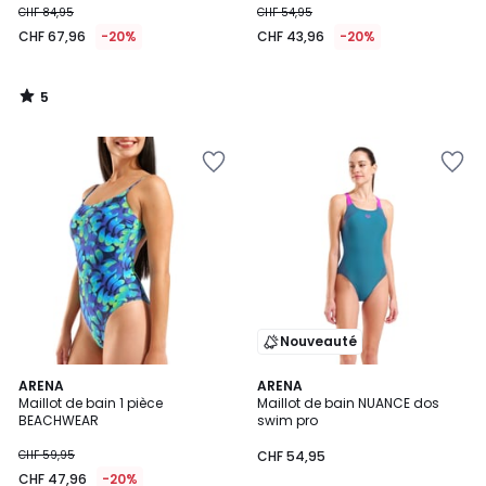
CHF 84,95
CHF 54,95
CHF 67,96
-20%
CHF 43,96
-20%
5
/
5
Nouveauté
2
ARENA
2
ARENA
Maillot de bain 1 pièce
Maillot de bain NUANCE dos
Couleurs
Couleurs
BEACHWEAR
swim pro
CHF 59,95
CHF 54,95
CHF 47,96
-20%