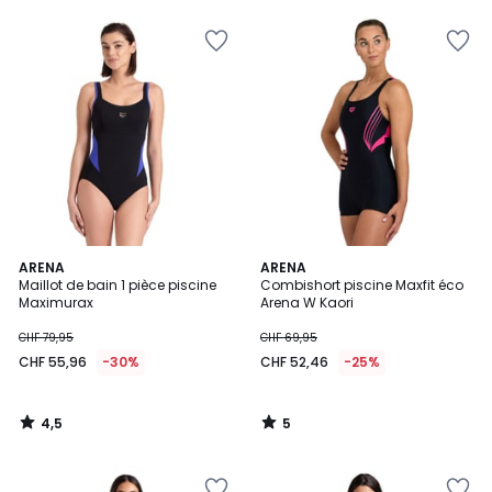
4,5
5
ARENA
ARENA
/ 5
/
Maillot de bain 1 pièce piscine
Combishort piscine Maxfit éco
5
Maximurax
Arena W Kaori
CHF 79,95
CHF 69,95
CHF 55,96
-30%
CHF 52,46
-25%
4,5
5
/
/
5
5