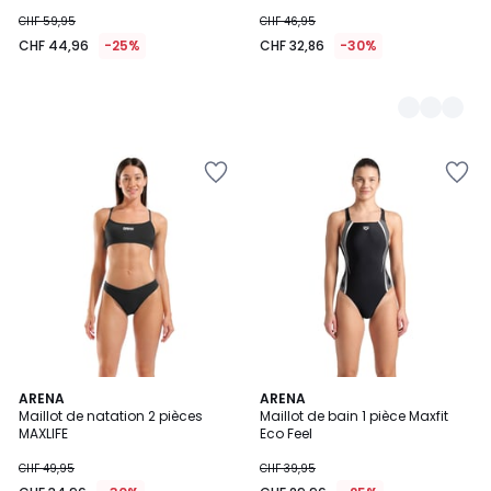
CHF 59,95
CHF 46,95
CHF 44,96
-25%
CHF 32,86
-30%
4
ARENA
2
ARENA
/
Maillot de natation 2 pièces
Maillot de bain 1 pièce Maxfit
Couleurs
5
MAXLIFE
Eco Feel
CHF 49,95
CHF 39,95