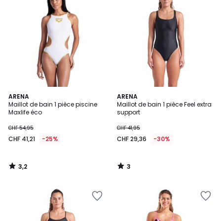
3,2
3
ARENA
ARENA
/ 5
/
Maillot de bain 1 pièce piscine
Maillot de bain 1 pièce Feel extra
5
Maxlife éco
support
CHF 54,95
CHF 41,95
CHF 41,21
-25%
CHF 29,36
-30%
3,2
3
/
/
5
5