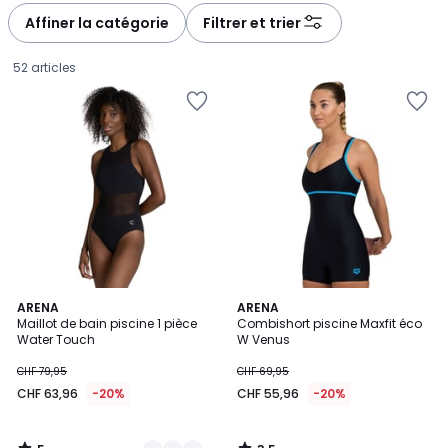
à
à
Affiner la catégorie
Filtrer et trier
gauche
droite
52 articles
5
3,5
2
ARENA
ARENA
/
/ 5
Maillot de bain piscine 1 pièce
Combishort piscine Maxfit éco
Couleurs
5
Water Touch
W Venus
CHF
CHF 79,95
CHF 69,95
63,96
CHF 63,96
-20%
CHF 55,96
-20%
au
lieu
de