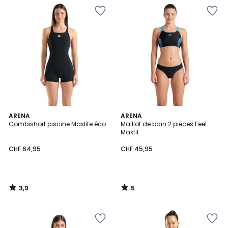
3,9
5
ARENA
ARENA
/ 5
/
Combishort piscine Maxlife éco
Maillot de bain 2 pièces Feel
5
Maxfit
CHF 64,95
CHF 45,95
3,9
5
/
/
5
5