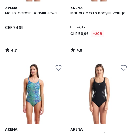
4,7
4,6
ARENA
ARENA
/ 5
/ 5
Maillot de bain Bodylift Jewel
Maillot de bain Bodylift Vertigo
CHF 74,95
CHF 74,95
CHF 59,96
-20%
4,7
4,6
/
/
5
5
5
5
ARENA
ARENA