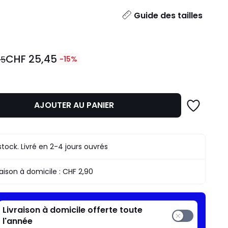
ité
Guide des tailles
CHF 25,45
95
-15%
AJOUTER AU PANIER
stock. Livré en 2-4 jours ouvrés
raison à domicile :
CHF 2,90
n
.
Livraison à domicile offerte toute
l'année