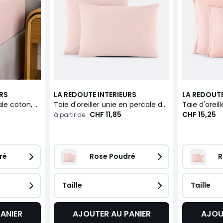
URS
LA REDOUTE INTERIEURS
LA REDOUTE
Drap housse en percale coton, 80 fils, bonnet 30 cm, Scenario
Taie d'oreiller unie en percale de coton, 80 fils, Scenario
CHF 11,85
CHF 15,25
à partir de
ré
Rose Poudré
R
Taille
Taille
ANIER
AJOUTER AU PANIER
AJOU