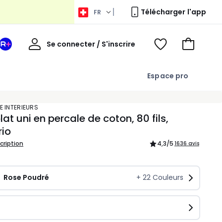
Télécharger l'app
FR
Bienvenue
Se connecter / S'inscrire
Votre
Voir
Aller
espace
ma
au
La
wishlist
panier
Espace pro
Redoute
+
E INTERIEURS
lat uni en percale de coton, 80 fils,
rio
scription
4,3
/5
1636 avis
Rose Poudré
+
22
Couleurs