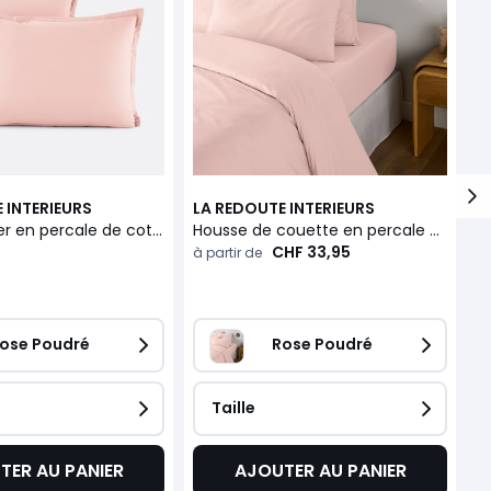
 INTERIEURS
LA REDOUTE INTERIEURS
L
Taie d'oreiller en percale de coton, 80 fils, Scenario
Housse de couette en percale de coton, 80 fils, Scenario
CHF 33,95
à partir de
à 
ose Poudré
Rose Poudré
Taille
TER AU PANIER
AJOUTER AU PANIER