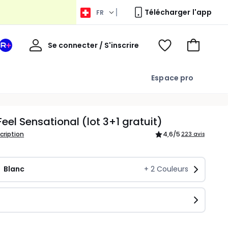
Télécharger l'app
FR
Bienvenue
Se connecter / S'inscrire
Votre
Voir
Aller
espace
ma
au
La
wishlist
panier
Espace pro
Redoute
+
Feel Sensational (lot 3+1 gratuit)
scription
4,6
/5
223 avis
Blanc
+
2
Couleurs