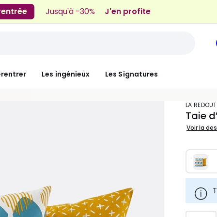
 rentrée
Jusqu'à -30%
J'en profite
-rentrer
Les ingénieux
Les Signatures
LA REDOUT
Taie d
Voir la de
T