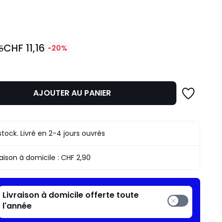
ité
CHF 11,16
5
-20%
AJOUTER AU PANIER
n
stock. Livré en 2-4 jours ouvrés
.
raison à domicile :
CHF 2,90
Livraison à domicile offerte toute
l'année