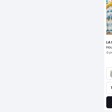
LA
à pa