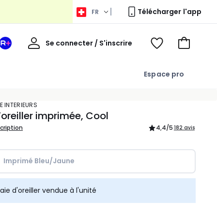
Télécharger l'app
FR
Bienvenue
Se connecter / S'inscrire
Votre
Voir
Aller
espace
ma
au
La
wishlist
panier
Espace pro
Redoute
+
E INTERIEURS
’oreiller imprimée, Cool
scription
4,4
/5
182 avis
Imprimé Bleu/Jaune
aie d'oreiller vendue à l'unité