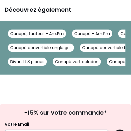
Découvrez également
Canapé, fauteuil - Am.Pm
Canapé - Am.Pm
Cana
Canapé convertible angle gris
Canapé convertible ble
Divan lit 3 places
Canapé vert celadon
Canapé dro
Inscription
-15% sur votre commande*
à
la
Votre Email
newsletter