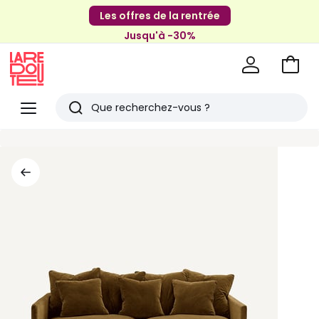
Les offres de la rentrée
Jusqu'à -30%
Aller
au
La
panie
Redoute
Menu
Rechercher
Derniers
articles
vus