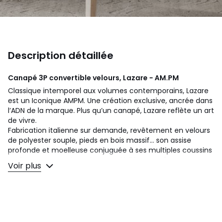
Description détaillée
Canapé 3P convertible velours, Lazare - AM.PM
Classique intemporel aux volumes contemporains, Lazare
est un Iconique AMPM. Une création exclusive, ancrée dans
l’ADN de la marque. Plus qu’un canapé, Lazare reflète un art
de vivre.
Fabrication italienne sur demande, revêtement en velours
de polyester souple, pieds en bois massif... son assise
profonde et moelleuse conjuguée à ses multiples coussins
en font un canapé totalement dédié au confort. Un
Voir plus
iconique signé AMPM.
Confort d'assise
: équilibré
Confort de dossier
: moelleux
Assise
: hauteur standard et grande profondeur