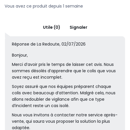
Italie, panneaux de particules
Vous avez ce produit depuis 1 semaine
Europe, panneaux de fibres
Brésil, contreplaqué
Dimensions et poids des colis
1 colis
Utile (0)
Signaler
• L216 x H71 x P109 cm, 101 kg
Réponse de La Redoute, 02/07/2026
Couleurs
Bronze, Vert Cèdre, Bleu Paon, Vert Tsar,
Bonjour,
Rouge cinabre, Bleu Nuit, Vert Lichen, Olive, Café Grillé,
Caramel, Ficelle, Grenat, Bleu de sarcelle, Vert de
Merci d’avoir pris le temps de laisser cet avis. Nous
verone, Prune, Tilleul
sommes désolés d’apprendre que le colis que vous
Tailles
3 places, 4 places, 5 places
avez reçu est incomplet.
Téléchargements
Soyez assuré que nos équipes préparent chaque
colis avec beaucoup d’attention. Malgré cela, nous
Plan de montage et guide d'entretien
allons redoubler de vigilance afin que ce type
d’incident reste un cas isolé.
Nous vous invitons à contacter notre service après-
vente, qui saura vous proposer la solution la plus
adaptée.