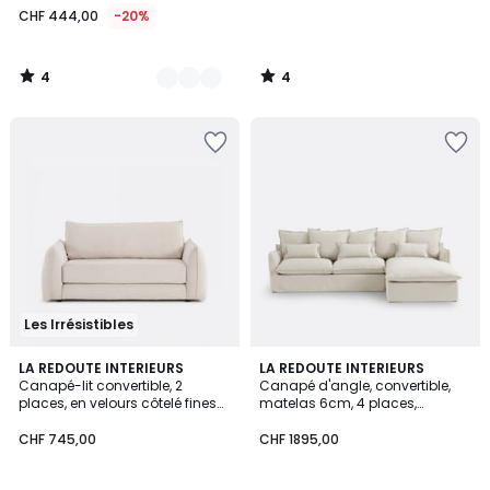
CHF 444,00
-20%
4
4
/
/
5
5
Les Irrésistibles
6
LA REDOUTE INTERIEURS
4
LA REDOUTE INTERIEURS
Canapé-lit convertible, 2
Canapé d'angle, convertible,
Couleurs
Couleurs
places, en velours côtelé fines
matelas 6cm, 4 places,
côtes, TIKI
dehoussable, polyester, ODNA
CHF 745,00
CHF 1895,00