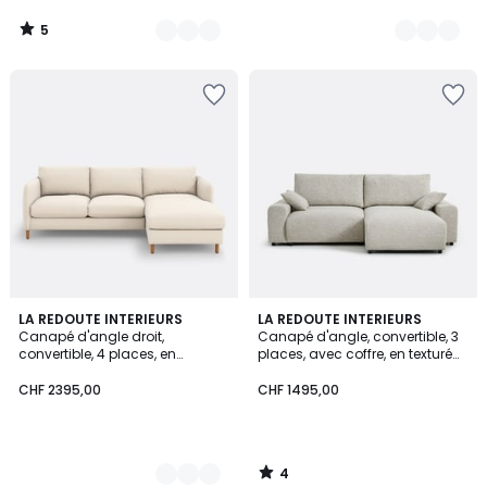
5
/
5
4
6
LA REDOUTE INTERIEURS
LA REDOUTE INTERIEURS
/
Canapé d'angle droit,
Canapé d'angle, convertible, 3
Couleurs
5
convertible, 4 places, en
places, avec coffre, en texturé
polyester, LOMÉO
moucheté, GALENE
CHF 2395,00
CHF 1495,00
4
/