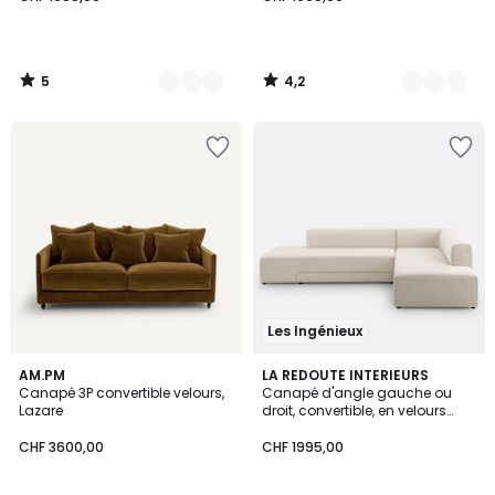
à
partir
de
CHF
5
4,2
1955,00.
/
/
5
5
Les Ingénieux
4,4
4,5
16
AM.PM
5
LA REDOUTE INTERIEURS
/ 5
/ 5
Canapé 3P convertible velours,
Canapé d'angle gauche ou
Couleurs
Couleurs
Lazare
droit, convertible, en velours
texturé, Ginosa
CHF 3600,00
CHF 1995,00