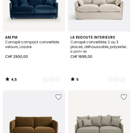
4,5
5
16
AM.PM
9
LA REDOUTE INTERIEURS
/ 5
/
Canapé compact convertible
Canapé convertible, 2 ou 3
Couleurs
Couleurs
5
velours, Lazare
places, déhoussable, polyester
chiné, ODNA
à partir de
CHF 2900,00
CHF 1695,00
4,5
5
/
/
5
5