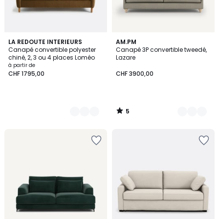
5
4
LA REDOUTE INTERIEURS
3
AM.PM
/
Canapé convertible polyester
Canapé 3P convertible tweedé,
Couleurs
Couleurs
5
chiné, 2, 3 ou 4 places Loméo
Lazare
à partir de
CHF 1795,00
CHF 3900,00
5
/
5