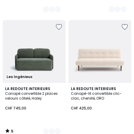
Les Ingénieux
5
2
LA REDOUTE INTERIEURS
LA REDOUTE INTERIEURS
/
Canapé convertible 2 places
Canapé-lit convertible clic-
Couleurs
5
velours côtelé, Haley
clac, chenillé, ORO
CHF 745,00
CHF 425,00
5
/