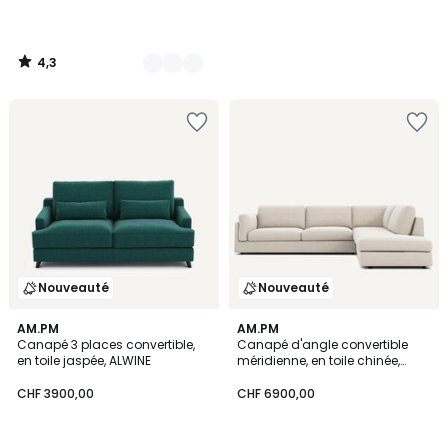
4,3
/
5
Nouveauté
Nouveauté
3
AM.PM
AM.PM
Canapé 3 places convertible,
Canapé d'angle convertible
Couleurs
en toile jaspée, ALWINE
méridienne, en toile chinée,
CÉSAR
CHF 3900,00
CHF 6900,00