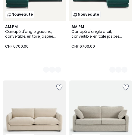
Nouveauté
Nouveauté
3
AM.PM
3
AM.PM
Canapé d'angle gauche,
Canapé d'angle droit,
Couleurs
Couleurs
convertible, en toile jaspée,
convertible, en toile jaspée,
MARSILE
MARSILE
CHF 6700,00
CHF 6700,00