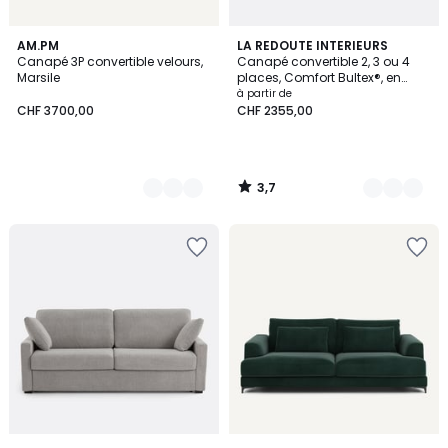
3,7
17
AM.PM
3
LA REDOUTE INTERIEURS
/ 5
Canapé 3P convertible velours,
Canapé convertible 2, 3 ou 4
Couleurs
Couleurs
Marsile
places, Comfort Bultex®, en
polyester, TIMOR
à partir de
CHF 3700,00
CHF 2355,00
3,7
/
5