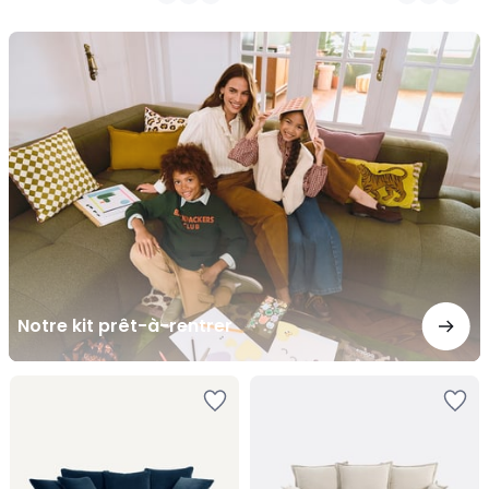
/
/
5
5
Notre
kit
prêt-
à-
rentrer
Notre kit prêt-à-rentrer