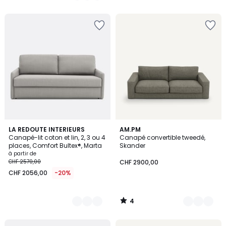
5
4
3
LA REDOUTE INTERIEURS
3
AM.PM
/
Canapé-lit coton et lin, 2, 3 ou 4
Canapé convertible tweedé,
Couleurs
Couleurs
5
places, Comfort Bultex®, Marta
Skander
à partir de
CHF 2570,00
CHF 2900,00
CHF 2056,00
-20%
4
/
5