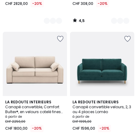
CHF 2828,00
-20%
CHF 308,00
-20%
4,5
/
5
5
5
LA REDOUTE INTERIEURS
3
LA REDOUTE INTERIEURS
/
Canapé convertible, Comfort
Canapé convertible velours, 2, 3
Couleurs
Couleurs
5
Bultex®, en velours cotelé fines
ou 4 places Loméo
cotes, CECILIA
à partir de
à partir de
CHF 2250,00
CHF 1995,00
CHF 1800,00
-20%
CHF 1596,00
-20%