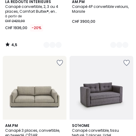
4,5
3
LA REDOUTE INTERIEURS
17
AM.PM
/ 5
Canapé convertible, 2, 3 ou 4
Canapé 4P convertible velours,
Couleurs
Couleurs
places, Comfort Bultex®, en
Marsile
texturé chiné, TIMOR
à partir de
CHF 2420,00
CHF 3900,00
CHF 1936,00
-20%
4,5
/
5
4
3
AM.PM
3
SO'HOME
/
Canapé 3 places, convertible,
Canapé convertible, tissu
Couleurs
Couleurs
5
en tweedé, CÉSAR
texturé, 2 places, Udel