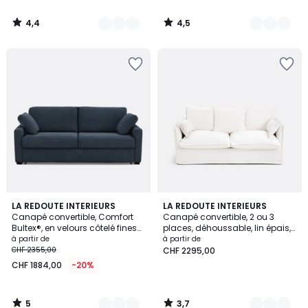
4,4
4,5
/
/
5
5
5
3,7
5
LA REDOUTE INTERIEURS
2
LA REDOUTE INTERIEURS
/
/ 5
Canapé convertible, Comfort
Canapé convertible, 2 ou 3
Couleurs
Couleurs
5
Bultex®, en velours côtelé fines
places, déhoussable, lin épais,
côtes, TIMOR
ODNA
à partir de
à partir de
CHF 2355,00
CHF 2295,00
CHF 1884,00
-20%
5
3,7