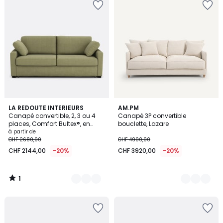
1
3
LA REDOUTE INTERIEURS
2
AM.PM
/
Canapé convertible, 2, 3 ou 4
Canapé 3P convertible
Couleurs
Couleurs
5
places, Comfort Bultex®, en
bouclette, Lazare
coton et lin, TIMOR
à partir de
CHF 2680,00
CHF 4900,00
CHF 2144,00
-20%
CHF 3920,00
-20%
1
/
5