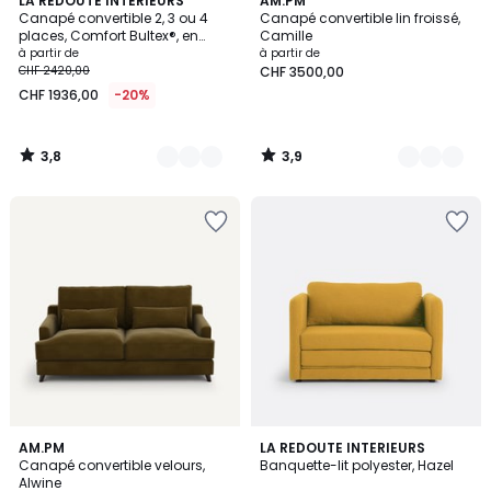
7
LA REDOUTE INTERIEURS
2
AM.PM
/ 5
/ 5
Canapé convertible 2, 3 ou 4
Canapé convertible lin froissé,
Couleurs
Couleurs
places, Comfort Bultex®, en
Camille
velours, TIMOR
à partir de
à partir de
CHF 2420,00
CHF 3500,00
CHF 1936,00
-20%
3,8
3,9
/
/
5
5
4,2
4,5
15
AM.PM
2
LA REDOUTE INTERIEURS
/ 5
/ 5
Canapé convertible velours,
Banquette-lit polyester, Hazel
Couleurs
Couleurs
Alwine