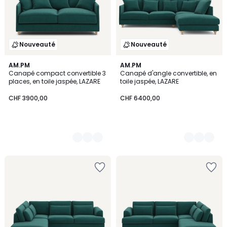
Nouveauté
Nouveauté
3
AM.PM
3
AM.PM
Canapé compact convertible 3
Canapé d'angle convertible, en
Couleurs
Couleurs
places, en toile jaspée, LAZARE
toile jaspée, LAZARE
CHF 3900,00
CHF 6400,00