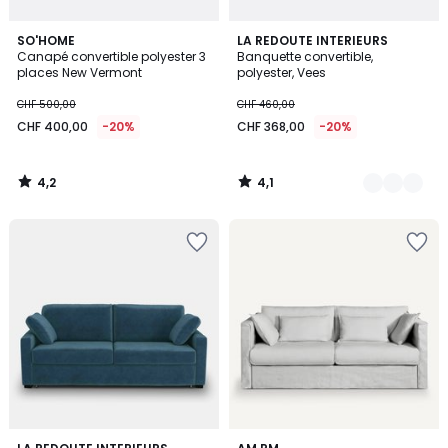
4,2
4,1
SO'HOME
2
LA REDOUTE INTERIEURS
/ 5
/ 5
Canapé convertible polyester 3
Banquette convertible,
Couleurs
places New Vermont
polyester, Vees
CHF 500,00
CHF 460,00
CHF 400,00
-20%
CHF 368,00
-20%
4,2
4,1
/
/
5
5
3,8
3,9