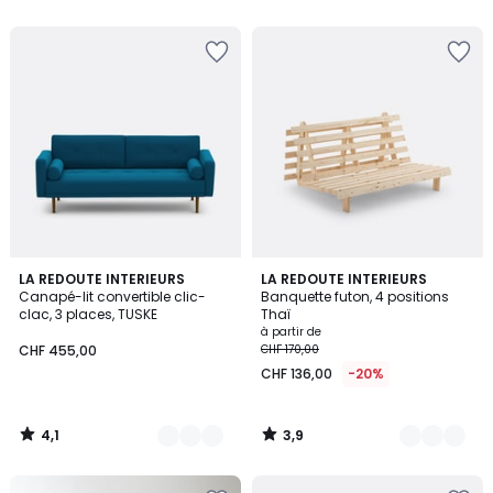
5
4,1
3,9
3
LA REDOUTE INTERIEURS
3
LA REDOUTE INTERIEURS
/ 5
/ 5
Canapé-lit convertible clic-
Banquette futon, 4 positions
Couleurs
Couleurs
clac, 3 places, TUSKE
Thaï
à partir de
CHF 455,00
CHF 170,00
CHF 136,00
-20%
4,1
3,9
/
/
5
5