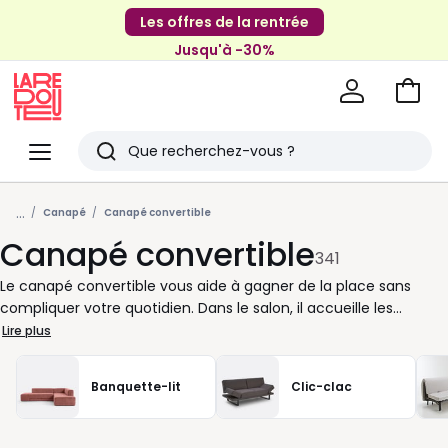
Les offres de la rentrée
Jusqu'à -30%
Aller
au
La
panie
Redoute
Menu
Rechercher
Derniers
...
articles
Canapé
Canapé convertible
Canapé convertible
vus
341
Le canapé convertible vous aide à gagner de la place sans
compliquer votre quotidien. Dans le salon, il accueille les
moments de détente; le soir, il se transforme en couchage
Lire plus
d’appoint ou en lit plus régulier selon vos besoins. Chez La
Redoute, nous vous proposons des modèles pensés pour suivre
Banquette-lit
Clic-clac
votre rythme: ouverture rapide, assise agréable, formats
compacts pour les petits espaces ou dimensions plus
généreuses pour recevoir en toute simplicité. Pour bien le