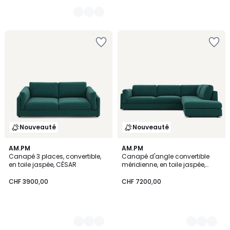
Nouveauté
Nouveauté
3
AM.PM
3
AM.PM
Canapé 3 places, convertible,
Canapé d'angle convertible
Couleurs
Couleurs
en toile jaspée, CÉSAR
méridienne, en toile jaspée,
CÉSAR
CHF 3900,00
CHF 7200,00