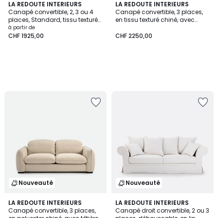
LA REDOUTE INTERIEURS
LA REDOUTE INTERIEURS
Canapé convertible, 2, 3 ou 4
Canapé convertible, 3 places,
places, Standard, tissu texturé
en tissu texturé chiné, avec
moucheté, MARTA
têtières, PAO
à partir de
CHF 1925,00
CHF 2250,00
Nouveauté
Nouveauté
5
LA REDOUTE INTERIEURS
2
LA REDOUTE INTERIEURS
Canapé convertible, 3 places,
Canapé droit convertible, 2 ou 3
Couleurs
Couleurs