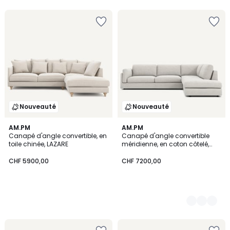
Nouveauté
Nouveauté
AM.PM
3
AM.PM
Canapé d'angle convertible, en
Canapé d'angle convertible
Couleurs
toile chinée, LAZARE
méridienne, en coton côtelé,
CÉSAR
CHF 5900,00
CHF 7200,00