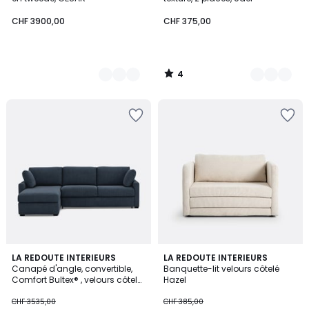
CHF 3900,00
CHF 375,00
4
/
5
4,5
5
LA REDOUTE INTERIEURS
2
LA REDOUTE INTERIEURS
/ 5
Canapé d'angle, convertible,
Banquette-lit velours côtelé
Couleurs
Couleurs
Comfort Bultex® , velours côtelé
Hazel
fines côtes, TIMOR
CHF 3535,00
CHF 385,00