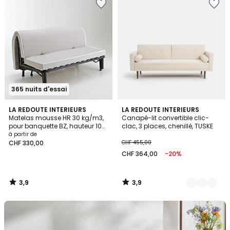
365 nuits d'essai
3,9
3,9
LA REDOUTE INTERIEURS
4
LA REDOUTE INTERIEURS
/ 5
/ 5
Matelas mousse HR 30 kg/m3,
Canapé-lit convertible clic-
Couleurs
pour banquette BZ, hauteur 10
clac, 3 places, chenillé, TUSKE
cm
à partir de
CHF 330,00
CHF 455,00
CHF 364,00
-20%
3,9
3,9
/
/
5
5
Découvrez
les
tapis