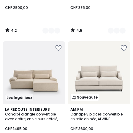
CHF 2900,00
CHF 385,00
4,2
4,5
/
/
5
5
Nouveauté
Les Ingénieux
4,3
7
LA REDOUTE INTERIEURS
AM.PM
/ 5
Canapé d'angle convertible
Canapé 3 places convertible,
Couleurs
avec coffre, en velours côtelé,
en toile chinée, ALWINE
MAONA
CHF 1495,00
CHF 3600,00