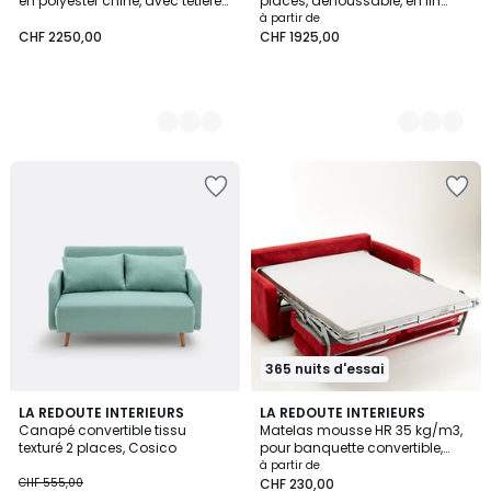
en polyester chiné, avec têtières,
places, déhoussable, en lin
ISLA
épais, ADELIA
à partir de
CHF 2250,00
CHF 1925,00
365 nuits d'essai
4
4
2
LA REDOUTE INTERIEURS
LA REDOUTE INTERIEURS
/
/
Canapé convertible tissu
Matelas mousse HR 35 kg/m3,
Couleurs
5
5
texturé 2 places, Cosico
pour banquette convertible,
hauteur 7 cm
à partir de
CHF 555,00
CHF 230,00