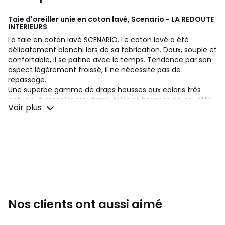
Taie d'oreiller unie en coton lavé, Scenario - LA REDOUTE
INTERIEURS
La taie en coton lavé SCENARIO. Le coton lavé a été
délicatement blanchi lors de sa fabrication. Doux, souple et
confortable, il se patine avec le temps. Tendance par son
aspect légèrement froissé, il ne nécessite pas de
repassage.
Une superbe gamme de draps housses aux coloris très
actuels, à associer aux draps, taies et housses de couette
Voir plus
de la collection SCENARIO.
Description
• 100% coton
• Coton lavé
• 57 fils/cm²
•
Taie d'oreiller vendue à l'unité
Entretien
• Température de lavage 60°
Nos clients ont aussi aimé
• En lavant votre linge à 40° au lieu de 60°, vous limitez la
consommation d'énergie