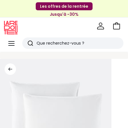
Les offres de la rentrée
Jusqu'à -30%
Aller
au
La
panie
Redoute
Menu
Rechercher
Derniers
articles
vus