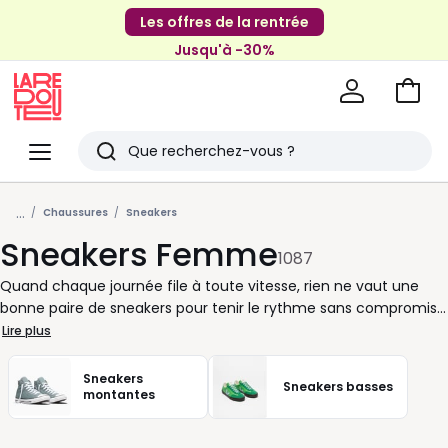
Les offres de la rentrée
Jusqu'à -30%
Aller
au
La
panie
Redoute
Menu
Rechercher
Derniers
...
articles
Chaussures
Sneakers
Sneakers Femme
vus
1087
Quand chaque journée file à toute vitesse, rien ne vaut une
bonne paire de sneakers pour tenir le rythme sans compromis
sur le style. Polyvalentes, les sneakers pour femme s’adaptent à
Lire plus
toutes vos envies : pour une marche active, une journée en ville
ou un week-end improvisé. Grâce à des coupes étudiées et des
Sneakers
Sneakers basses
finitions soignées, elles offrent un confort optimal dès les
montantes
premières minutes. Que vous choisissiez une paire en cuir
élégant ou un modèle respirant plus léger, ces chaussures font