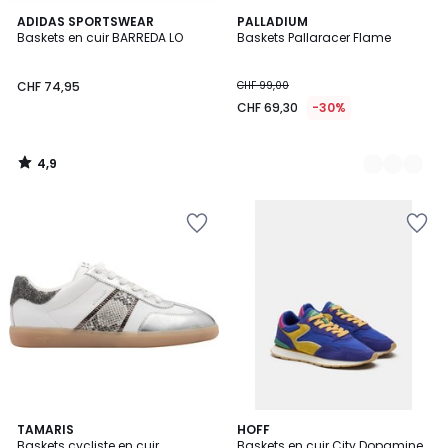
4,9
ADIDAS SPORTSWEAR
3
PALLADIUM
/ 5
Baskets en cuir BARREDA LO
Baskets Pallaracer Flame
Couleurs
CHF 74,95
CHF 99,00
CHF 69,30
-30%
4,9
/
5
TAMARIS
HOFF
Baskets cycliste en cuir
Baskets en cuir City Dopamine