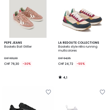
4,1
PEPE JEANS
LA REDOUTE COLLECTIONS
/ 5
Baskets Ball Glitter
Baskets style rétro running
multicolores
CHF 109,00
CHF 54,95
CHF 76,30
-30%
CHF 24,72
-55%
4,1
/
5