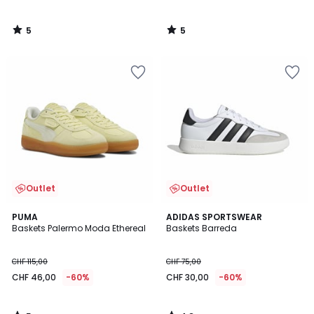
5
5
/
/
5
5
Outlet
Outlet
5
4,8
PUMA
ADIDAS SPORTSWEAR
/
/ 5
Baskets Palermo Moda Ethereal
Baskets Barreda
5
CHF 115,00
CHF 75,00
CHF 46,00
-60%
CHF 30,00
-60%