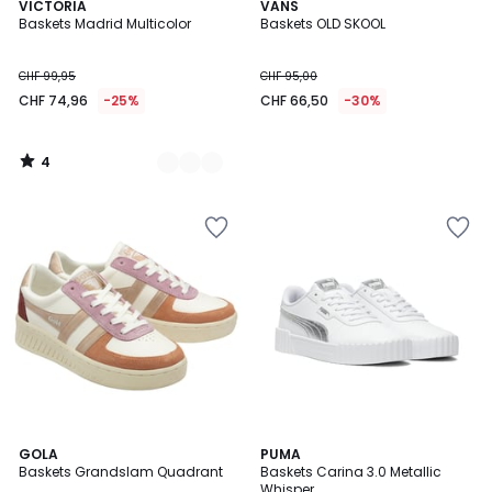
4
2
VICTORIA
VANS
/
Baskets Madrid Multicolor
Baskets OLD SKOOL
Couleurs
5
CHF 99,95
CHF 95,00
CHF 74,96
-25%
CHF 66,50
-30%
4
/
5
1,5
2
GOLA
PUMA
/
Baskets Grandslam Quadrant
Baskets Carina 3.0 Metallic
Couleurs
5
Whisper