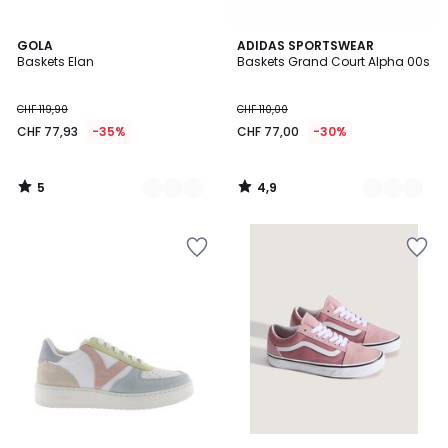
5
4,9
3
GOLA
2
ADIDAS SPORTSWEAR
/
/ 5
Baskets Elan
Baskets Grand Court Alpha 00s
Couleurs
Couleurs
5
CHF 119,90
CHF 110,00
CHF 77,93
-35%
CHF 77,00
-30%
5
4,9
/
/
5
5