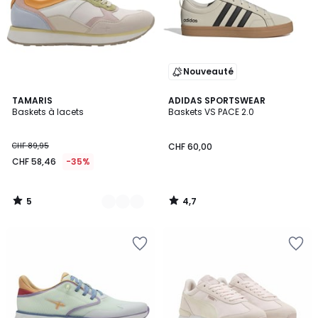
Nouveauté
5
4,7
2
TAMARIS
ADIDAS SPORTSWEAR
/
/ 5
Baskets à lacets
Baskets VS PACE 2.0
Couleurs
5
CHF 89,95
CHF 60,00
CHF 58,46
-35%
5
4,7
/
/
5
5