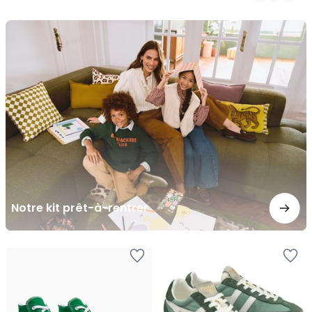
/
5
Notre
kit
prêt-
à-
rentrer
Notre kit prêt-à-rentrer