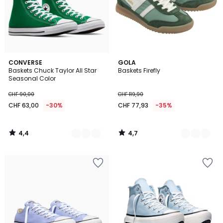
4,4
4,7
5
CONVERSE
2
GOLA
/ 5
/ 5
Baskets Chuck Taylor All Star
Baskets Firefly
Couleurs
Couleurs
Seasonal Color
CHF 90,00
CHF 119,90
CHF 63,00
-30%
CHF 77,93
-35%
4,4
4,7
/
/
5
5