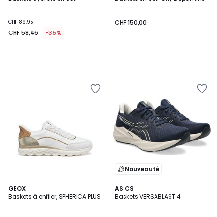
CHF 89,95
CHF 150,00
CHF 58,46
-35%
Nouveauté
4,7
GEOX
ASICS
/ 5
Baskets à enfiler, SPHERICA PLUS
Baskets VERSABLAST 4