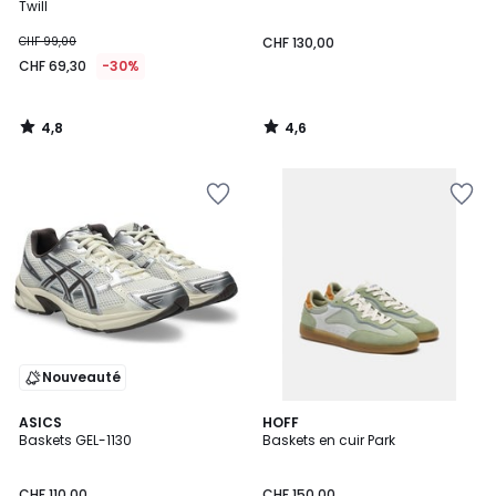
Twill
CHF 99,00
CHF 130,00
CHF 69,30
-30%
4,8
4,6
/
/
5
5
Nouveauté
4,8
3
ASICS
HOFF
/ 5
Baskets GEL-1130
Baskets en cuir Park
Couleurs
CHF 110,00
CHF 150,00