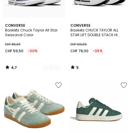
4,7
5
3
CONVERSE
CONVERSE
/ 5
/
Baskets Chuck Taylor All Star
Baskets CHUCK TAYLOR ALL
Couleurs
5
Seasonal Color
STAR LIFT DOUBLE STACK HI
DISTRESSED CANVAS
CHF 85,00
CHF 120,00
CHF 59,50
-30%
CHF 78,00
-35%
4,7
5
/
/
5
5