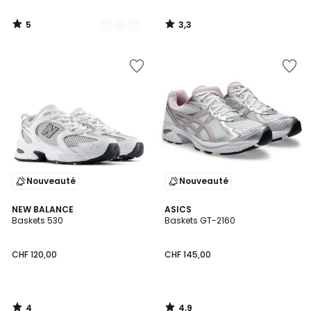
5
3,3
/
/
5
5
Nouveauté
Nouveauté
4
4,9
NEW BALANCE
ASICS
/
/ 5
Baskets 530
Baskets GT-2160
5
CHF 120,00
CHF 145,00
4
4,9