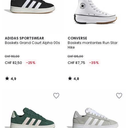
4,9
4,8
ADIDAS SPORTSWEAR
CONVERSE
/ 5
/ 5
Baskets Grand Court Alpha 00s
Baskets montantes Run Star
Hike
CHF 110,00
CHF 135,00
CHF 82,50
-25%
CHF 87,75
-35%
4,9
4,8
/
/
5
5