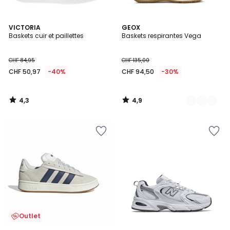
4,3
4,9
VICTORIA
2
GEOX
/ 5
/ 5
Baskets cuir et paillettes
Baskets respirantes Vega
Couleurs
CHF 84,95
CHF 135,00
CHF 50,97
-40%
CHF 94,50
-30%
4,3
4,9
/
/
5
5
Outlet