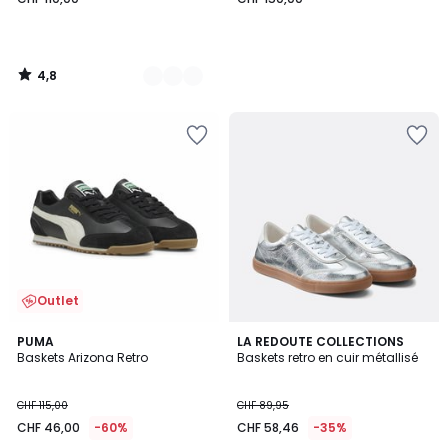
4,8
/
5
Outlet
5
3,3
2
PUMA
LA REDOUTE COLLECTIONS
/
/ 5
Baskets Arizona Retro
Baskets retro en cuir métallisé
Couleurs
5
CHF 115,00
CHF 89,95
CHF 46,00
-60%
CHF 58,46
-35%