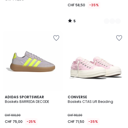
145,00.
CHF 58,50
-35%
5
/
5
4,8
3
3
ADIDAS SPORTSWEAR
CONVERSE
/ 5
/
Baskets BARREDA DECODE
Baskets CTAS Lift Beading
Couleurs
5
CHF 100,00
CHF 110,00
CHF 75,00
-25%
CHF 71,50
-35%