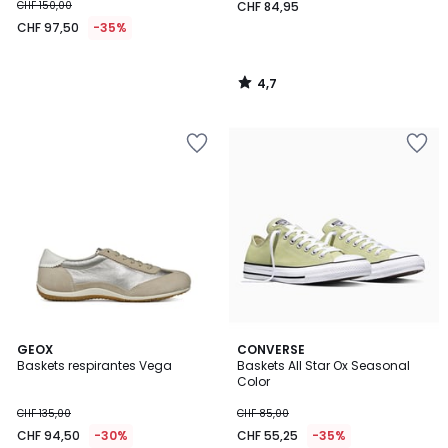
CHF 150,00
CHF 84,95
CHF 97,50
-35%
4,7
/
5
5
5
GEOX
CONVERSE
/
/
Baskets respirantes Vega
Baskets All Star Ox Seasonal
5
5
Color
CHF 135,00
CHF 85,00
CHF 94,50
-30%
CHF 55,25
-35%