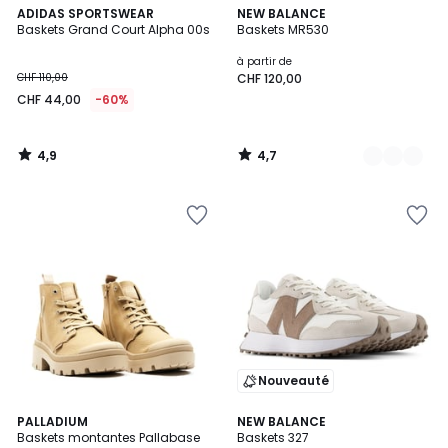
4,9
4,7
ADIDAS SPORTSWEAR
2
NEW BALANCE
/ 5
/ 5
Baskets Grand Court Alpha 00s
Baskets MR530
Couleurs
à partir de
CHF 110,00
CHF 120,00
CHF 44,00
-60%
4,9
4,7
/
/
5
5
Nouveauté
4,8
4,6
PALLADIUM
NEW BALANCE
/ 5
/ 5
Baskets montantes Pallabase
Baskets 327