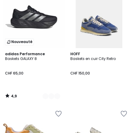
Nouveauté
4,9
2
adidas Performance
HOFF
/ 5
Baskets GALAXY 8
Baskets en cuir City Retro
Couleurs
CHF 65,00
CHF 150,00
4,9
/
5