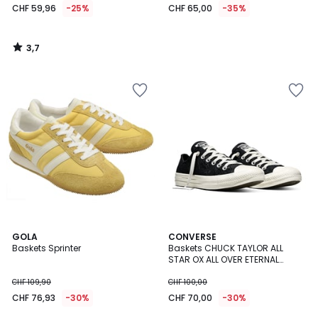
CHF 59,96
-25%
CHF 65,00
-35%
3,7
/
5
2
GOLA
CONVERSE
Baskets Sprinter
Baskets CHUCK TAYLOR ALL
Couleurs
STAR OX ALL OVER ETERNAL
SUNSHINE
CHF 109,90
CHF 100,00
CHF 76,93
-30%
CHF 70,00
-30%