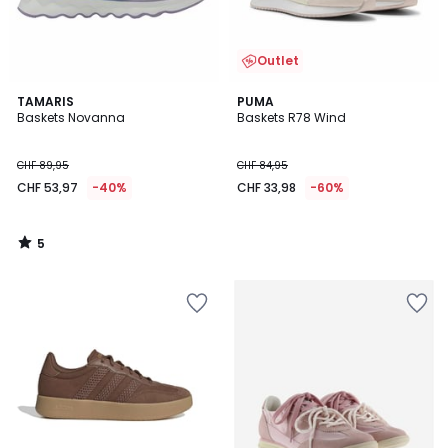
Outlet
5
TAMARIS
PUMA
/
Baskets Novanna
Baskets R78 Wind
5
CHF 89,95
CHF 84,95
CHF 53,97
-40%
CHF 33,98
-60%
5
/
5