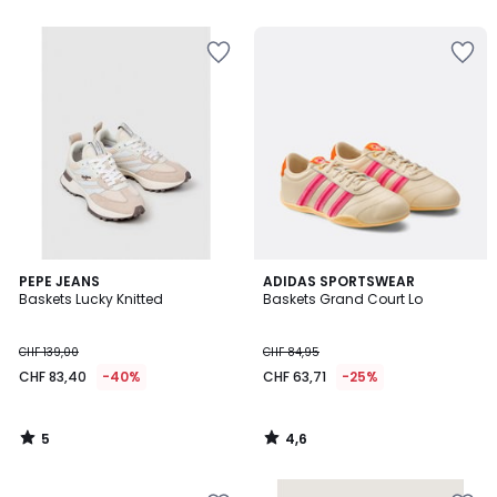
5
4,6
PEPE JEANS
ADIDAS SPORTSWEAR
/
/ 5
Baskets Lucky Knitted
Baskets Grand Court Lo
5
CHF 139,00
CHF 84,95
CHF 83,40
-40%
CHF 63,71
-25%
5
4,6
/
/
5
5