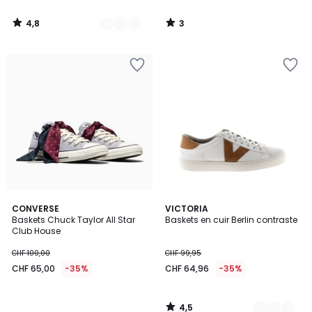
4,8
3
/
/
5
5
4,5
CONVERSE
2
VICTORIA
/ 5
Baskets Chuck Taylor All Star
Baskets en cuir Berlin contraste
Couleurs
Club House
CHF 100,00
CHF 99,95
CHF 65,00
-35%
CHF 64,96
-35%
4,5