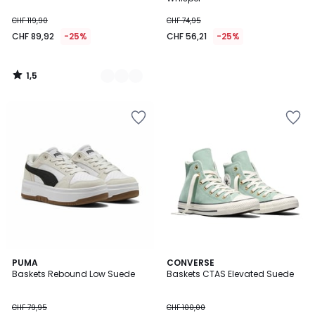
CHF 119,90
CHF 74,95
CHF 89,92
-25%
CHF 56,21
-25%
1,5
/
5
3,7
PUMA
CONVERSE
/ 5
Baskets Rebound Low Suede
Baskets CTAS Elevated Suede
CHF 79,95
CHF 100,00