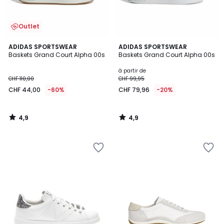
Outlet
4,9
4,9
ADIDAS SPORTSWEAR
ADIDAS SPORTSWEAR
/ 5
/ 5
Baskets Grand Court Alpha 00s
Baskets Grand Court Alpha 00s
à partir de
CHF 110,00
CHF 99,95
CHF 44,00
-60%
CHF 79,96
-20%
4,9
4,9
/
/
5
5