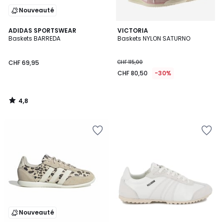
Nouveauté
4,8
ADIDAS SPORTSWEAR
VICTORIA
/ 5
Baskets BARREDA
Baskets NYLON SATURNO
CHF 69,95
CHF 115,00
CHF 80,50
-30%
4,8
/
5
Nouveauté