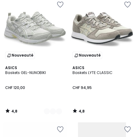
Nouveauté
Nouveauté
4,8
4,8
3
ASICS
ASICS
/ 5
/ 5
Baskets GEL-NUNOBIKI
Baskets LYTE CLASSIC
Couleurs
CHF 120,00
CHF 94,95
4,8
4,8
/
/
5
5