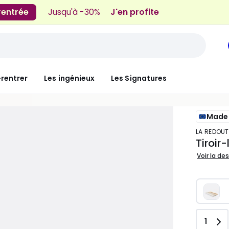
 rentrée
Jusqu'à -30%
J'en profite
-rentrer
Les ingénieux
Les Signatures
Made 
LA REDOUT
Tiroir-
Voir la de
Quant
1