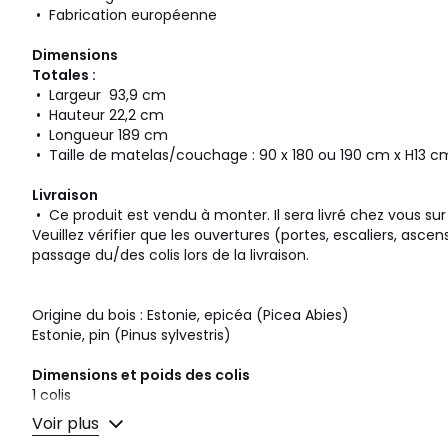
• Fabrication européenne
Dimensions
Totales :
• Largeur 93,9 cm
• Hauteur 22,2 cm
• Longueur 189 cm
• Taille de matelas/couchage : 90 x 180 ou 190 cm x H13 
Livraison
• Ce produit est vendu à monter. Il sera livré chez vous sur
Veuillez vérifier que les ouvertures (portes, escaliers, asce
passage du/des colis lors de la livraison.
Origine du bois : Estonie, epicéa (Picea Abies)
Estonie, pin (Pinus sylvestris)
Dimensions et poids des colis
1 colis
• L199 x H12 x P20 cm, 15 kg
Voir plus