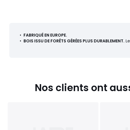
Couleurs
Blanc
Tailles
taille unique
Téléchargements
•
FABRIQUÉ EN EUROPE.
Plan de montage et guide d'entretien
•
BOIS ISSU DE FORÊTS GÉRÉES PLUS DURABLEMENT.
Le
Nos clients ont aus