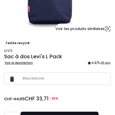
Voir les produits similaires
Textile recyclé
LEVI'S
Sac à dos Levi's L Pack
Voir la description
4,8
/5
28 avis
Bleu Marine
CHF
CHF 33,71
33,71
CHF 44,95
-25%
au
lieu
de