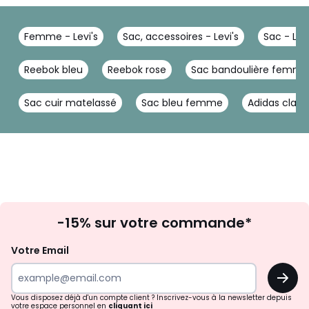
Femme - Levi's
Sac, accessoires - Levi's
Sac - Levi
Reebok bleu
Reebok rose
Sac bandoulière femme
Sac cuir matelassé
Sac bleu femme
Adidas clas
Inscription
-15% sur votre commande*
à
la
Votre Email
newsletter
OK
Vous disposez déjà d'un compte client ? Inscrivez-vous à la newsletter depuis
votre espace personnel en
cliquant ici