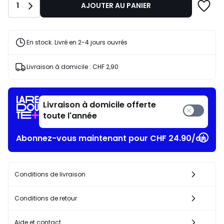
Quantité
1
AJOUTER AU PANIER
CHF
44,95
25%
de
En stock. Livré en 2-4 jours ouvrés
réduction
appliquée.
Livraison à domicile :
CHF 2,90
Livraison à domicile offerte
toute l'année
Abonnez-vous maintenant pour CHF 24.90/an
Conditions de livraison
Conditions de retour
Aide et contact