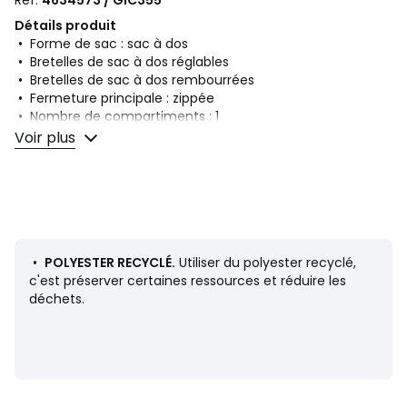
Ref.
4634573 / GIC355
Détails produit
• Forme de sac : sac à dos
• Bretelles de sac à dos réglables
• Bretelles de sac à dos rembourrées
• Fermeture principale : zippée
• Nombre de compartiments : 1
• Compartiment ordinateur
Voir plus
• Nombre de poches extérieures : 1
• Dimensions H 40.5 x L 26.5 x P 13cm
Composition et Entretien
• 100% polyester
• Polyester recyclé au minimum à 50%
• Pour l'entretien, merci de vous référer aux indications
•
POLYESTER RECYCLÉ.
Utiliser du polyester recyclé,
figurant sur l'étiquette du produit
c'est préserver certaines ressources et réduire les
déchets.