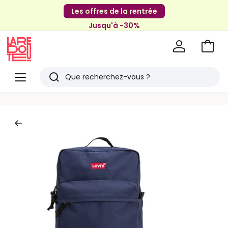
Les offres de la rentrée
Jusqu'à -30%
Aller
au
La
panie
Redoute
Menu
Rechercher
Derniers
articles
vus