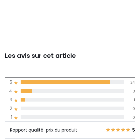
Les avis sur cet article
4,8
5
24
(28)
de moyenne
4
3
3
1
Avis 100% certifiés,
2
0
La Redoute s'engage
1
0
Rapport
5
24
qualité-prix du
5
Rapport qualité-prix du produit
5
4
3
produit