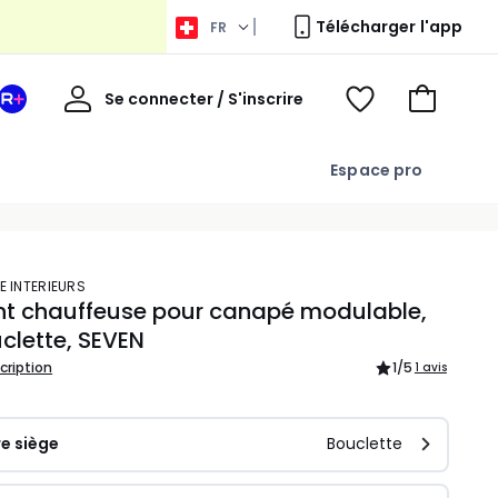
Télécharger l'app
FR
Bienvenue
Se connecter / S'inscrire
Votre
Voir
Aller
espace
ma
au
La
wishlist
panier
Espace pro
Redoute
+
E INTERIEURS
nt chauffeuse pour canapé modulable,
clette, SEVEN
scription
1
/5
1 avis
e siège
Bouclette