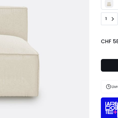
Quant
1
CHF 5
Liv