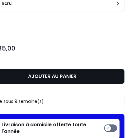
Ecru
ité
85,00
AJOUTER AU PANIER
ré sous 9 semaine(s)
Livraison à domicile offerte toute
l'année