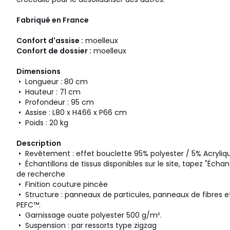
Fabriqué en France
Confort d'assise :
moelleux
Confort de dossier :
moelleux
Dimensions
• Longueur : 80 cm
• Hauteur : 71 cm
• Profondeur : 95 cm
• Assise : L80 x H466 x P66 cm
• Poids : 20 kg
Description
• Revêtement : effet bouclette 95% polyester / 5% Acryliq
• Échantillons de tissus disponibles sur le site, tapez "Écha
de recherche
• Finition couture pincée
• Structure : panneaux de particules, panneaux de fibres et 
PEFC™.
• Garnissage ouate polyester 500 g/m².
• Suspension : par ressorts type zigzag