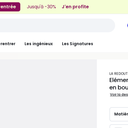
 rentrée
Jusqu'à -30%
J'en profite
-rentrer
Les ingénieux
Les Signatures
LA REDOUT
Eléme
en bou
Voir la de
Matièr