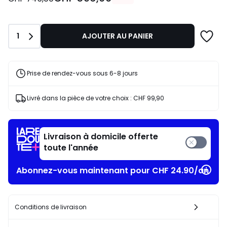
partir
de
CHF
Quantité
1
AJOUTER AU PANIER
596,00
au
lieu
de
Prise de rendez-vous sous 6-8 jours
CHF
745,00
Livré dans la pièce de votre choix :
CHF 99,90
20%
de
réduction
appliquée.
Livraison à domicile offerte
toute l'année
Abonnez-vous maintenant pour CHF 24.90/an​
Conditions de livraison