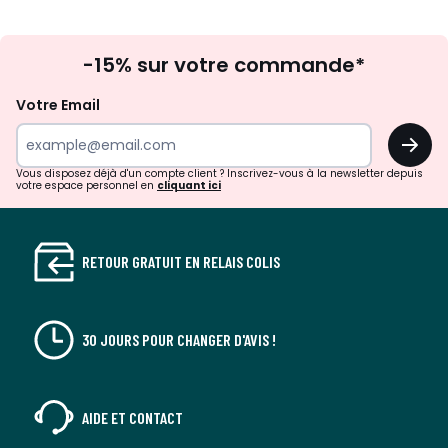
Inscription
-15% sur votre commande*
à
la
Votre Email
newsletter
OK
Vous disposez déjà d'un compte client ? Inscrivez-vous à la newsletter depuis
votre espace personnel en
cliquant ici
RETOUR GRATUIT EN RELAIS COLIS
30 JOURS POUR CHANGER D'AVIS !
AIDE ET CONTACT