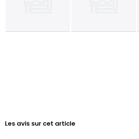
nigra L)
Chine, mdf (MDF)
Dimensions et poids des colis
1 colis
Taille 160x200 cm
• L211 x H33 x P44 cm, 53,5 kg
Taille 180x200 cm
• L211 x H33 x P44 cm, 60 kg
Couleurs
Noyer
Tailles
160 x 200 cm, 180 x 200 cm
Téléchargements
Plan de montage et guide d'entretien
Les avis sur cet article