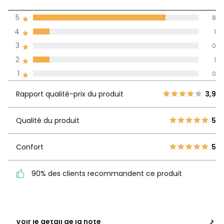
4,6
5
8
(10)
de moyenne
4
1
3
0
Avis 100% certifiés,
2
1
La Redoute s'engage
1
0
Rapport
5
8
qualité-prix
3,9
Rapport qualité-prix du produit
3,9
4
1
du produit
3
0
Qualité du produit
5
2
1
Qualité du
5
produit
1
0
Confort
5
Confort
5
90% des clients recommandent ce produit
90% des clients
recommandent ce produit
Voir le détail de la note