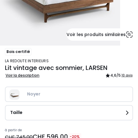
Voir les produits similaires
Bois certifié
LA REDOUTE INTERIEURS
Lit vintage avec sommier, LARSEN
Voir la description
4,6
/5
10 avis
Noyer
Taille
Prix
à partir de
CHF 596,00
à
CHF 745,00
-20%