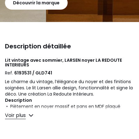
Découvrir la marque
Description détaillée
Lit vintage avec sommier, LARSEN noyer
LA REDOUTE
INTERIEURS
Ref.
6193531 / GLD741
Le charme du vintage, l’élégance du noyer et des finitions
soignées. Le lit Larsen allie design, fonctionnalité et signe la
déco. Une création La Redoute Intérieurs.
Description
• Piètement en noyer massif et pans en MDF plaqué
noyer, finition vernis nitrocellulosique
Voir plus
• Sommier lattes en multiplis
Dimensions
En taille de couchage 160 x 200 cm