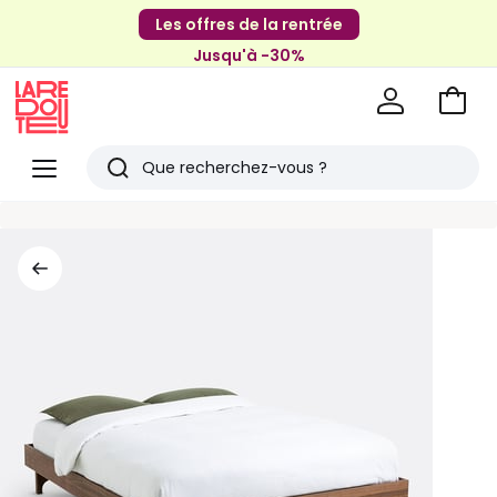
Les offres de la rentrée
Jusqu'à -30%
Aller
au
La
panie
Redoute
Menu
Rechercher
Derniers
articles
vus