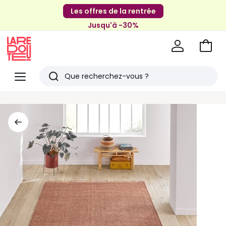
Les offres de la rentrée
Jusqu'à -30%
Aller
au
La
panie
Redoute
Menu
Rechercher
Derniers
articles
vus