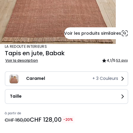
Voir les produits similaires
LA REDOUTE INTERIEURS
Tapis en jute, Babak
Voir la description
4,1
/5
53 avis
Caramel
+
3
Couleurs
Taille
Prix
à partir de
CHF 128,00
à
CHF 160,00
-20%
partir
de