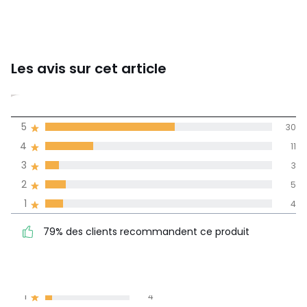
Les avis sur cet article
4,1
5
30
(53)
de moyenne
4
11
3
3
Avis 100% certifiés,
2
5
La Redoute s'engage
1
4
79% des clients
5
30
79% des clients recommandent ce produit
recommandent ce produit
4
11
3
3
2
5
1
4