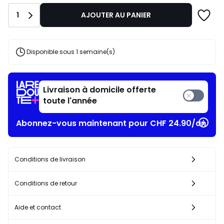
CHF
Quantité
1
AJOUTER AU PANIER
128,00
au
lieu
de
Disponible sous 1 semaine(s)
CHF
160,00
20%
de
Livraison à domicile offerte
réduction
toute l'année
appliquée.
Abonnez-vous maintenant pour CHF 24.90/an​
Conditions de livraison
Conditions de retour
Aide et contact