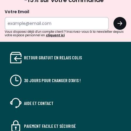
à
la
Votre Email
newsletter
OK
Vous disposez déjà d'un compte client ? Inscrivez-vous à la newsletter depuis
votre espace personnel en
cliquant ici
RETOUR GRATUIT EN RELAIS COLIS
30 JOURS POUR CHANGER D'AVIS !
AIDE ET CONTACT
PAIEMENT FACILE ET SÉCURISÉ