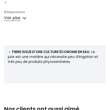
•
Dimensions
•
Voir plus
Couleurs
Caramel, Kaki, Noir, Chocolat
Tailles
120 x 170 cm, 160 x 230 cm, 200 x 290 cm
•
FIBRE ISSUE D'UNE CULTURE ÉCONOME EN EAU.
Le
jute est une matière qui nécessite peu d’irrigation et
très peu de produits phytosanitaires.
Nos clients ont aussi aimé