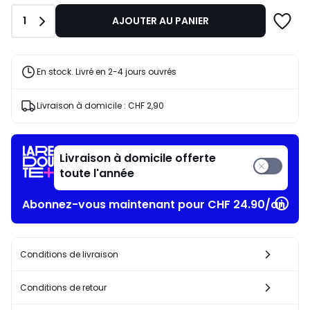
de
Quantité
1
AJOUTER AU PANIER
CHF
34,95
20%
de
En stock. Livré en 2-4 jours ouvrés
réduction
appliquée.
Livraison à domicile :
CHF 2,90
Livraison à domicile offerte
toute l'année
Abonnez-vous maintenant pour CHF 24.90/an
Conditions de livraison
Conditions de retour