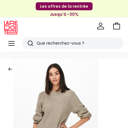
Les offres de la rentrée
Jusqu'à -30%
Aller
au
La
panie
Redoute
Menu
Rechercher
Derniers
articles
vus