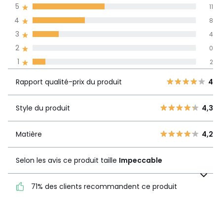
5
11
(25)
de moyenne
4
8
3
4
Avis 100% certifiés,
2
0
La Redoute s'engage
1
2
Rapport
5
11
qualité-prix du
4
Rapport qualité-prix du produit
4
4
8
produit
3
4
Style du produit
4,3
2
0
Style du
4,3
produit
1
2
Matière
4,2
Matière
4,2
Selon les avis ce produit taille
Impeccable
Selon les avis ce produit
taille
Impeccable
71% des clients recommandent ce produit
71% des clients
recommandent ce produit