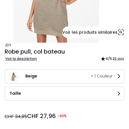
Voir les produits similaires
JDY
Robe pull, col bateau
Voir la description
4
/5
25 avis
Beige
+
1
Couleur :
Taille
CHF
CHF 27,96
27,96
CHF 34,95
-20%
au
lieu