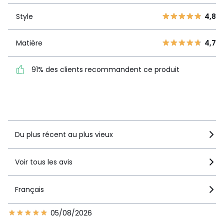
3
8
Style
4,8
2
3
Style
4,8
1
5
Matière
4,7
Matière
4,7
91% des clients recommandent ce produit
91% des clients
recommandent ce produit
Voir le détail de la note
Du plus récent au plus vieux
Voir tous les avis
Français
05/08/2026