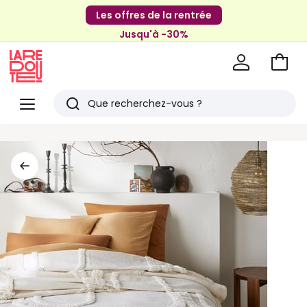
Les offres de la rentrée
Jusqu'à -30%
Aller
au
La
panie
Redoute
Menu
Rechercher
Derniers
articles
vus