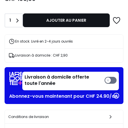
partir
de
CHF
Quantité
1
AJOUTER AU PANIER
105,00.
En stock. Livré en 2-4 jours ouvrés
Livraison à domicile :
CHF 2,90
Livraison à domicile offerte
toute l'année
Abonnez-vous maintenant pour CHF 24.90/an​
Conditions de livraison