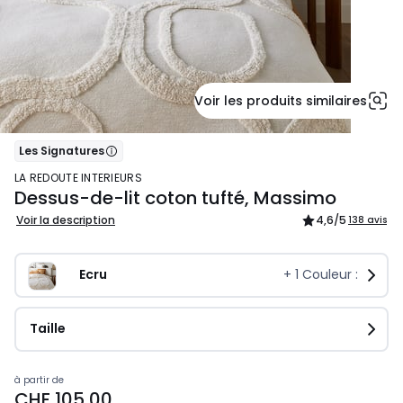
Voir les produits similaires
Les Signatures
LA REDOUTE INTERIEURS
Dessus-de-lit coton tufté, Massimo
Voir la description
4,6
/5
138 avis
Ecru
+
1
Couleur :
Taille
Prix
à partir de
CHF 105,00
à