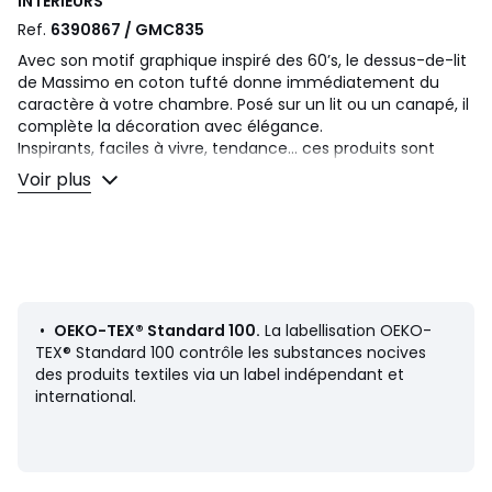
INTERIEURS
Ref.
6390867 / GMC835
Avec son motif graphique inspiré des 60’s, le dessus-de-lit
de Massimo en coton tufté donne immédiatement du
caractère à votre chambre. Posé sur un lit ou un canapé, il
complète la décoration avec élégance.
Inspirants, faciles à vivre, tendance... ces produits sont
devenus les préférés de nos clients. Et, sans doute, les
Voir plus
vôtres.
Un design interne signé Isabelle Olejniczak :
"Avec son motif géométrique et ses traits arrondis tuftés,
le jeté de lit Massimo, en pur coton, puise ses influences
dans les années 60/70, pour un esprit résolument « art &
craft », moderne & pop !"
•
OEKO-TEX® Standard 100.
La labellisation OEKO-
TEX® Standard 100 contrôle les substances nocives
Description
des produits textiles via un label indépendant et
• 100% coton tufté
international.
• Tuft ton sur ton
• Motif géométrique
Entretien