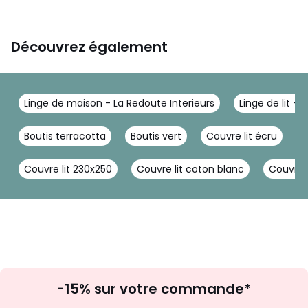
Découvrez également
Linge de maison - La Redoute Interieurs
Linge de lit - 
Boutis terracotta
Boutis vert
Couvre lit écru
D
Couvre lit 230x250
Couvre lit coton blanc
Couvre 
Inscription
-15% sur votre commande*
à