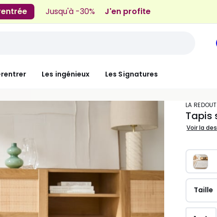
 rentrée
Jusqu'à -30%
J'en profite
-rentrer
Les ingénieux
Les Signatures
LA REDOUT
Tapis 
Voir la de
Taille