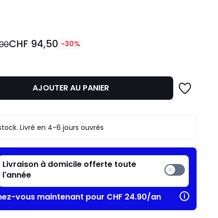
ité
CHF 94,50
,00
-30%
AJOUTER AU PANIER
stock. Livré en 4-6 jours ouvrés
n
Livraison à domicile offerte toute
.
l'année
ez-vous maintenant pour CHF 24.90/an​