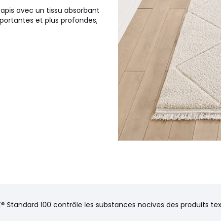
pis avec un tissu absorbant
mportantes et plus profondes,
® Standard 100 contrôle les substances nocives des produits text
0 cm, 200 x 290 cm, 240 x 330