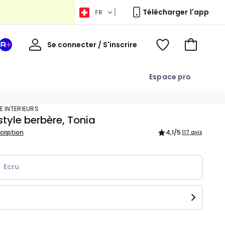
Télécharger l'app
FR
Bienvenue
Se connecter / S'inscrire
Votre
Voir
Aller
espace
ma
au
La
wishlist
panier
Espace pro
Redoute
+
E INTERIEURS
style berbère, Tonia
scription
4,1
/5
117 avis
Ecru