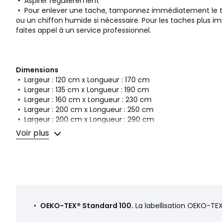
• Aspirer régulièrement
• Pour enlever une tache, tamponnez immédiatement le ta
ou un chiffon humide si nécessaire. Pour les taches plus i
faites appel à un service professionnel.
Dimensions
• Largeur : 120 cm x Longueur : 170 cm
• Largeur : 135 cm x Longueur : 190 cm
• Largeur : 160 cm x Longueur : 230 cm
• Largeur : 200 cm x Longueur : 250 cm
• Largeur : 200 cm x Longueur : 290 cm
• Epaisseur : 2,2 cm
Voir plus
Livraison
Ce produit sera livré chez vous sur rendez-vous.
Couleurs
Ecru
•
OEKO-TEX® Standard 100.
La labellisation OEKO-TEX
Tailles
120 x 170 cm, 135 x 190 cm, 160 x 230 cm, 200 x 25
cm, 280 x 380 cm