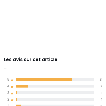
Les avis sur cet article
4,4
5
31
(43)
de moyenne
4
7
3
1
Avis 100% certifiés,
2
1
La Redoute s'engage