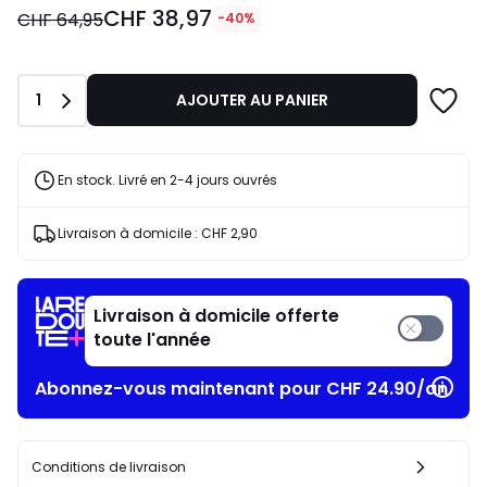
CHF 38,97
38,97
CHF 64,95
-40%
au
lieu
de
Quantité
1
AJOUTER AU PANIER
CHF
64,95
40%
de
En stock. Livré en 2-4 jours ouvrés
réduction
appliquée.
Livraison à domicile :
CHF 2,90
Livraison à domicile offerte
toute l'année
Abonnez-vous maintenant pour CHF 24.90/an
Conditions de livraison