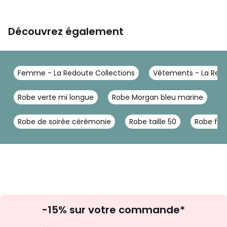
Découvrez également
Femme - La Redoute Collections
Vêtements - La Redo
Robe verte mi longue
Robe Morgan bleu marine
R
Robe de soirée cérémonie
Robe taille 50
Robe flor
Inscription
-15% sur votre commande*
à