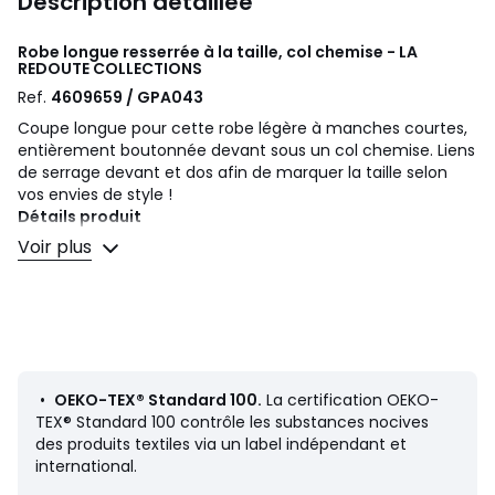
Description détaillée
Robe longue resserrée à la taille, col chemise - LA
REDOUTE COLLECTIONS
Ref.
4609659 / GPA043
Coupe longue pour cette robe légère à manches courtes,
entièrement boutonnée devant sous un col chemise. Liens
de serrage devant et dos afin de marquer la taille selon
vos envies de style !
Détails produit
• Forme : évasée, patineuse
Voir plus
• Longue
• Manches courtes
• Col polo, chemise
Composition et Entretien
• 100% coton
• Température de lavage 30° cycle délicat
•
OEKO-TEX® Standard 100.
La certification OEKO-
• Ne pas sécher en tambour
TEX® Standard 100 contrôle les substances nocives
• Température de repassage faible / blanchiment interdit
des produits textiles via un label indépendant et
• Pas de nettoyage à sec
international.