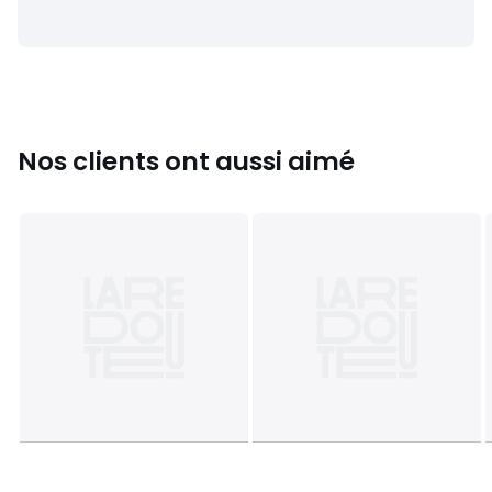
Couleurs
Vert Kaki, Noir
Tailles
XS, S, M, L, XL, XXL
Nos clients ont aussi aimé