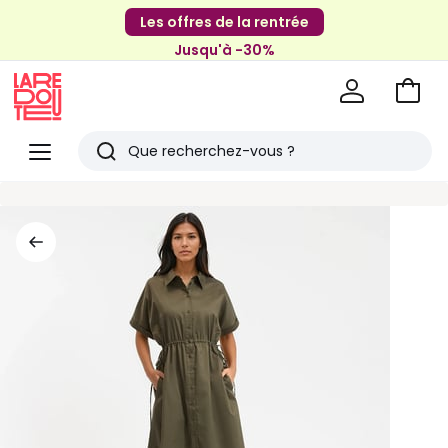
Les offres de la rentrée
Jusqu'à -30%
Aller
au
La
panie
Redoute
Menu
Rechercher
Derniers
articles
vus