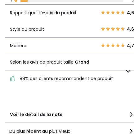
1
3
Rapport
5
31
qualité-prix
4,6
Rapport qualité-prix du produit
4,6
4
7
du produit
3
1
Style du produit
4,6
2
1
Style du
4,6
produit
1
3
Matière
4,7
Matière
4,7
Selon les avis ce produit taille
Grand
Selon les avis ce produit
taille
Grand
88% des clients recommandent ce produit
88% des clients
recommandent ce produit
Voir le détail de la note
Du plus récent au plus vieux