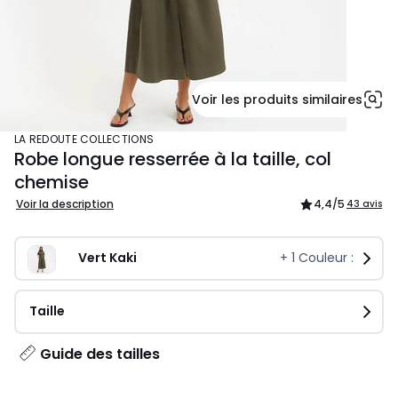
Voir les produits similaires
LA REDOUTE COLLECTIONS
Robe longue resserrée à la taille, col
chemise
Voir la description
4,4
/5
43 avis
Vert Kaki
+
1
Couleur :
Taille
Guide des tailles
CHF