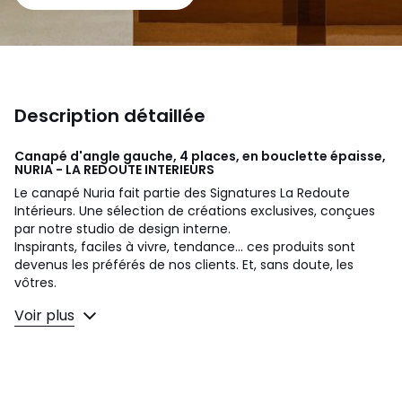
Description détaillée
Canapé d'angle gauche, 4 places, en bouclette épaisse,
NURIA - LA REDOUTE INTERIEURS
Le canapé Nuria fait partie des Signatures La Redoute
Intérieurs. Une sélection de créations exclusives, conçues
par notre studio de design interne.
Inspirants, faciles à vivre, tendance... ces produits sont
devenus les préférés de nos clients. Et, sans doute, les
vôtres.
Voir plus
Un design interne signé Marie Noulez
:
"Le canapé Nuria s’inspire des codes emblématiques des
années 70 avec son assise basse posée à même le sol et
son allure généreusement moelleuse. Un jeu de coutures
dessine une alternance de volumes rebondis et de