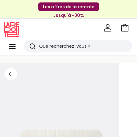
Les offres de la rentrée
Jusqu'à -30%
Aller
au
La
panie
Redoute
Menu
Rechercher
Derniers
articles
vus