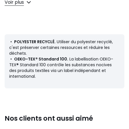
Voir plus
souplesse et sa douceur.
Description
• 100% coton
• Garnissage 100% polyester, 200g/m²
• Garnissage polyester recyclé
• Recto imprimé rayures et broderies fleurs
•
POLYESTER RECYCLÉ.
Utiliser du polyester recyclé,
• Verso imprimé rayures
c'est préserver certaines ressources et réduire les
• Finition biais plat contrastant
déchets.
•
OEKO-TEX® Standard 100.
La labellisation OEKO-
Entretien
TEX® Standard 100 contrôle les substances nocives
• Lavable à 40°
des produits textiles via un label indépendant et
• En lavant votre linge à 30° au lieu de 40°, vous limitez la
international.
consommation d'énergie
Dimensions
• 180 x 230 cm
• 230 x 250 cm
Nos clients ont aussi aimé