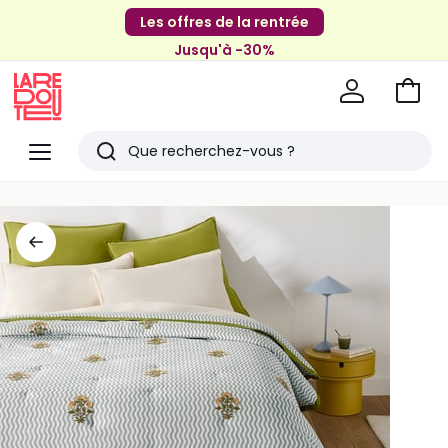
Les offres de la rentrée
Jusqu'à -30%
Aller
au
La
panie
Redoute
Menu
Rechercher
Derniers
articles
vus