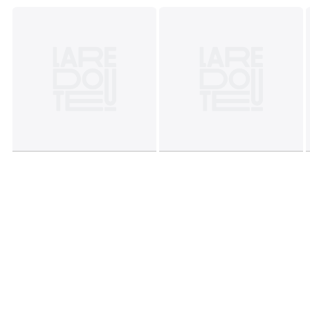
Fiche produit relative aux qualités et caractéristiques
environnementales
• Origine de fabrication (tissage, teinture, impression,
confection) : Inde
Couleurs
Imprimé Rayé
Tailles
180 x 230 cm, 230 x 250 cm