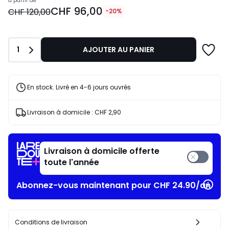
Prix
à partir de
CHF 96,00
à
CHF 120,00
-20%
partir
de
CHF
Quantité
1
AJOUTER AU PANIER
96,00
au
lieu
de
En stock. Livré en 4-6 jours ouvrés
CHF
120,00
Livraison à domicile :
CHF 2,90
20%
de
réduction
appliquée.
Livraison à domicile offerte
toute l'année
Abonnez-vous maintenant pour CHF 24.90/an​
Conditions de livraison