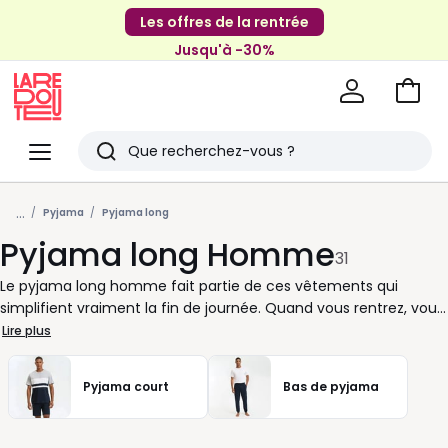
Les offres de la rentrée
Jusqu'à -30%
Aller
au
La
panie
Redoute
Menu
Rechercher
Derniers
...
articles
Pyjama
Pyjama long
Pyjama long Homme
vus
31
Le pyjama long homme fait partie de ces vêtements qui
simplifient vraiment la fin de journée. Quand vous rentrez, vous
avez envie de passer rapidement en mode relax, sans réfléchir.
Lire plus
Un ensemble bien choisi vous permet de décrocher tout de
suite, que ce soit pour lire, regarder un film ou préparer la
Pyjama court
Bas de pyjama
journée du lendemain. Chez La Redoute, nous sélectionnons
des pyjamas pensés pour un usage quotidien. Des coupes
nettes, des manches bien proportionnées et des matières