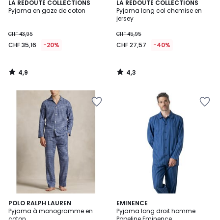
4,9
4,3
LA REDOUTE COLLECTIONS
LA REDOUTE COLLECTIONS
/ 5
/ 5
Pyjama en gaze de coton
Pyjama long col chemise en
jersey
CHF 43,95
CHF 45,95
CHF 35,16
-20%
CHF 27,57
-40%
4,9
4,3
/
/
5
5
5
3
POLO RALPH LAUREN
EMINENCE
/
Pyjama à monogramme en
Pyjama long droit homme
Couleurs
5
coton
Popeline Eminence