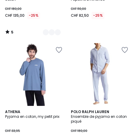
CHF 180,00
CHF 110,00
CHF 135,00
-25%
CHF 82,50
-25%
5
/
5
5
3,9
ATHENA
2
POLO RALPH LAUREN
/
/ 5
Pyjama en coton, my petit prix
Ensemble de pyjama en coton
Couleurs
5
piqué
CHF 33,95
CHF 180,00