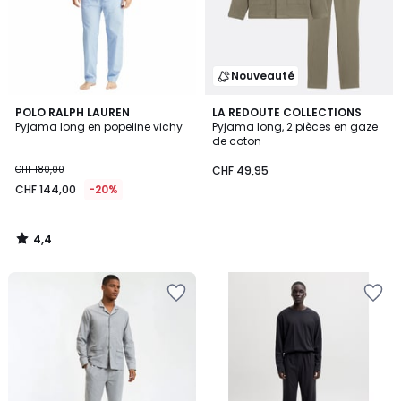
Nouveauté
4,4
POLO RALPH LAUREN
LA REDOUTE COLLECTIONS
/ 5
Pyjama long en popeline vichy
Pyjama long, 2 pièces en gaze
de coton
CHF 180,00
CHF 49,95
CHF 144,00
-20%
4,4
/
5