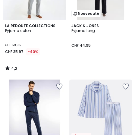
Nouveauté
4,2
LA REDOUTE COLLECTIONS
JACK & JONES
/ 5
Pyjama coton
Pyjama long
CHF 59,95
CHF 44,95
CHF 35,97
-40%
4,2
/
5