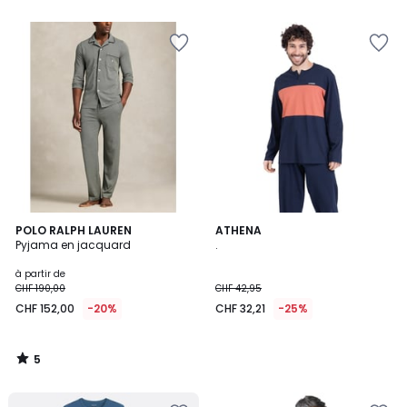
5
5
POLO RALPH LAUREN
ATHENA
/
Pyjama en jacquard
.
5
à partir de
CHF 190,00
CHF 42,95
CHF 152,00
-20%
CHF 32,21
-25%
5
/
5