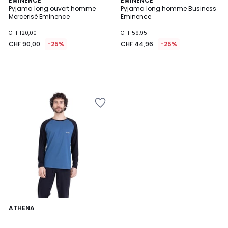
EMINENCE
EMINENCE
Pyjama long ouvert homme
Pyjama long homme Business
Mercerisé Eminence
Eminence
CHF 120,00
CHF 59,95
CHF 90,00
-25%
CHF 44,96
-25%
4
ATHENA
/
.
5