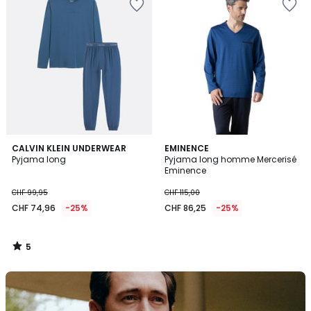
5
CALVIN KLEIN UNDERWEAR
EMINENCE
/
Pyjama long
Pyjama long homme Mercerisé
5
Eminence
CHF 99,95
CHF 115,00
CHF 74,96
-25%
CHF 86,25
-25%
5
/
5
Découvrez
la
marque