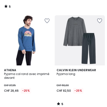
5
/
5
5
ATHENA
CALVIN KLEIN UNDERWEAR
/
Pyjama col rond avec imprimé
Pyjama long
5
devant
CHF 37,95
CHF 110,00
CHF 28,46
-25%
CHF 82,50
-25%
5
/