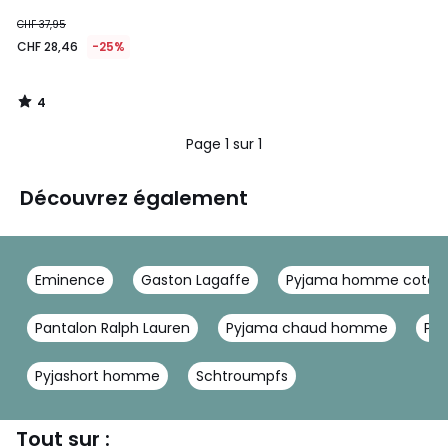
CHF 37,95
CHF 28,46
-25%
4
/
5
Page 1 sur 1
Découvrez également
Eminence
Gaston Lagaffe
Pyjama homme coton
Pantalon Ralph Lauren
Pyjama chaud homme
Py
Pyjashort homme
Schtroumpfs
Tout sur :