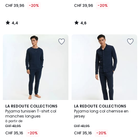
39,96
CHF 39,96
-20%
CHF 39,96
-20%
au
lieu
de
4,4
4,6
CHF
/
/
5
5
49,95
20%
de
réduction
appliquée.
4,4
4,3
2
LA REDOUTE COLLECTIONS
LA REDOUTE COLLECTIONS
/ 5
/ 5
Pyjama tunisien T-shirt col
Pyjama long col chemise en
Couleurs
manches longues
jersey
à partir de
CHF 43,95
CHF 43,95
CHF 35,16
-20%
CHF 35,16
-20%