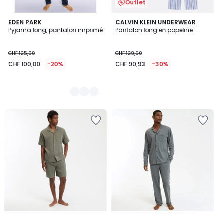
Outlet
2
EDEN PARK
CALVIN KLEIN UNDERWEAR
Pyjama long, pantalon imprimé
Pantalon long en popeline
Couleurs
CHF 125,00
CHF 129,90
CHF 100,00
-20%
CHF 90,93
-30%