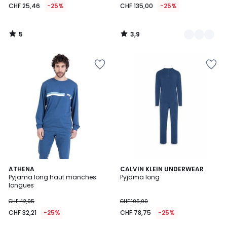
CHF 25,46
-25%
CHF 135,00
-25%
5
3,9
/
/
5
5
5
ATHENA
CALVIN KLEIN UNDERWEAR
/
Pyjama long haut manches
Pyjama long
5
longues
CHF 42,95
CHF 105,00
CHF 32,21
-25%
CHF 78,75
-25%