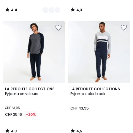
4,4
4,3
/
/
5
5
4,3
4,5
LA REDOUTE COLLECTIONS
LA REDOUTE COLLECTIONS
/ 5
/ 5
Pyjama en velours
Pyjama color block
CHF 43,95
CHF 43,95
CHF 35,16
-20%
4,3
4,5