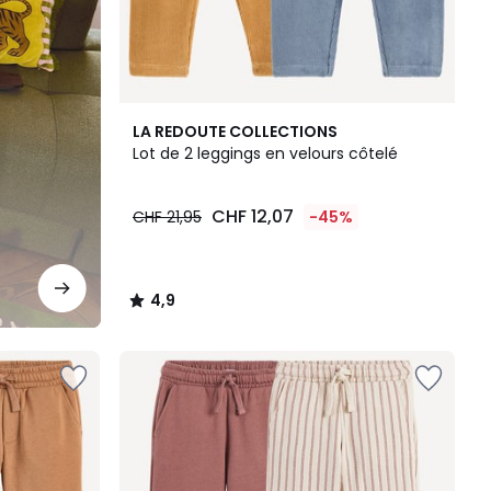
4,9
LA REDOUTE COLLECTIONS
/ 5
Lot de 2 leggings en velours côtelé
CHF 12,07
CHF 21,95
-45%
4,9
/
5