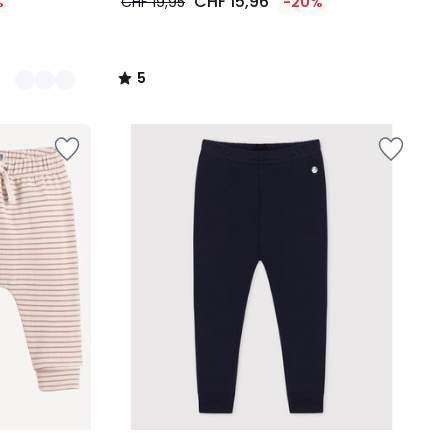
CHF 15,96
%
CHF 19,95
-20%
5
/
5