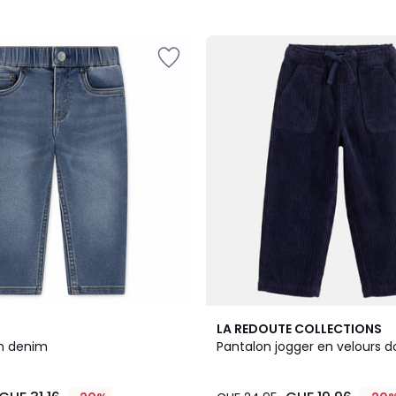
2
5
LA REDOUTE COLLECTIONS
Couleurs
/
n denim
Pantalon jogger en velours d
5