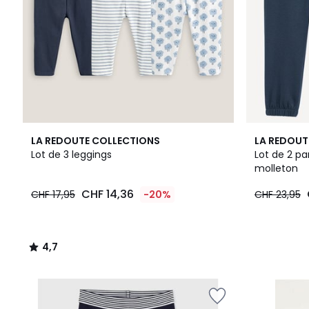
4,7
LA REDOUTE COLLECTIONS
LA REDOUT
/ 5
Lot de 3 leggings
Lot de 2 pa
molleton
CHF 14,36
CHF 17,95
-20%
CHF 23,95
4,7
/
5