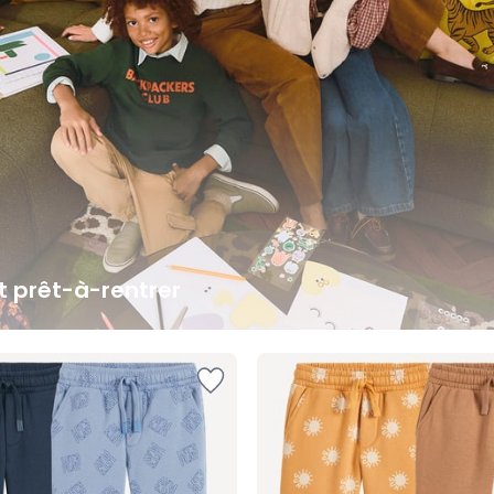
it prêt-à-rentrer