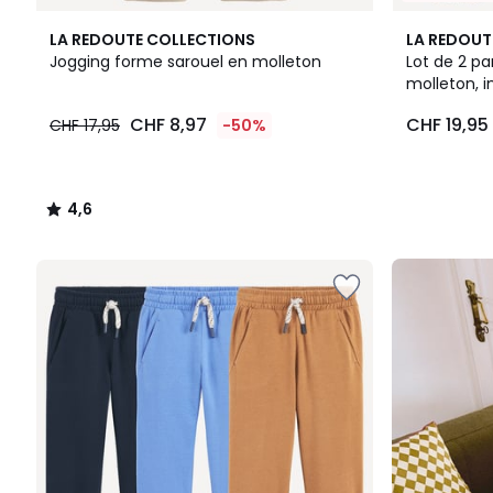
4,6
LA REDOUTE COLLECTIONS
LA REDOUT
/ 5
Jogging forme sarouel en molleton
Lot de 2 pa
molleton, 
CHF
CHF 8,97
CHF 19,95
CHF 17,95
-50%
8,97
au
lieu
de
4,6
CHF
/
17,95
5
50%
Notre
de
kit
réduction
prêt-
appliquée.
à-
rentrer