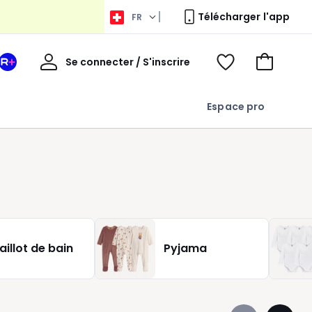
Télécharger l'app
FR
Bienvenue
Se connecter / S'inscrire
Votre
Voir
Aller
espace
ma
au
La
wishlist
panier
Espace pro
Redoute
+
aillot de bain
Pyjama