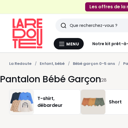
Les offres de la
Rechercher
Derniers
Notre kit prêt-à
MENU
Menu
articles
La
Redoute
vus
La Redoute
Enfant, bébé
Bébé garçon 0-5 ans
Pa
Pantalon Bébé Garçon
28
T-shirt,
Short
débardeur