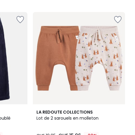
5
LA REDOUTE COLLECTIONS
/
oublé
Lot de 2 sarouels en molleton
5