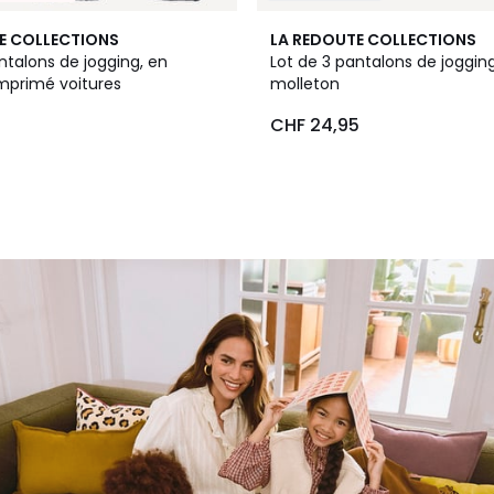
2
E COLLECTIONS
LA REDOUTE COLLECTIONS
Couleurs
ntalons de jogging, en
Lot de 3 pantalons de joggin
imprimé voitures
molleton
CHF 24,95