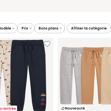
modèle
prix
bons plans
affiner la catégorie
Nouveauté
la rentrée