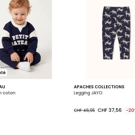
uté
EAU
APACHES COLLECTIONS
n coton
Legging JAYO
0
CHF 37,56
CHF 46,95
-20