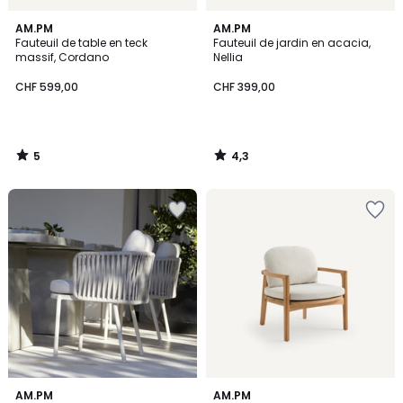
5
4,3
AM.PM
AM.PM
/
/ 5
Fauteuil de table en teck
Fauteuil de jardin en acacia,
5
massif, Cordano
Nellia
CHF 599,00
CHF 399,00
5
4,3
/
/
5
5
AM.PM
AM.PM