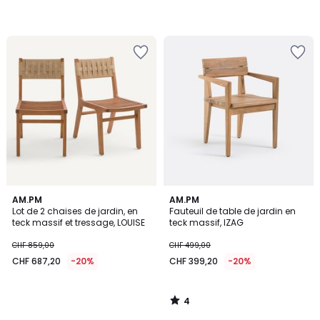
4
AM.PM
AM.PM
/
Lot de 2 chaises de jardin, en
Fauteuil de table de jardin en
5
teck massif et tressage, LOUISE
teck massif, IZAG
CHF 859,00
CHF 499,00
CHF 687,20
-20%
CHF 399,20
-20%
4
/
5