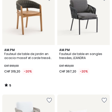
5
AM.PM
AM.PM
/
Fauteuil de table de jardin en
Fauteuil de table en sangles
5
acacia massif et corde tressée,
tressées, LEANDRA
CHABLIS
CHF 399,00
CHF 459,00
CHF 319,20
-20%
CHF 367,20
-20%
5
/
5