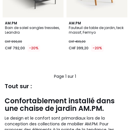
AM.PM
AM.PM
Bain de soleil sangles tressées,
Fauteuil de table de jardin, teck
Leandra
massif, Fermyo
CHF 990,00
CHF 499,00
CHF 792,00
-20%
CHF 399,20
-20%
Page 1 sur 1
Tout sur :
Confortablement installé dans
une chaise de jardin AM.PM.
Le design et le confort sont primordiaux lors de la
conception des collections de mobilier AM.PM. Pour
proposer des éléments à la pointe de la tendance, les