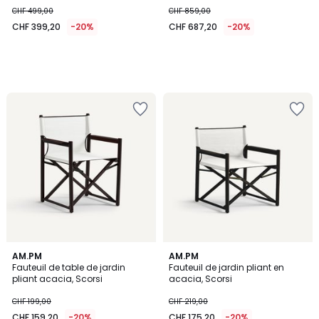
CHF 499,00
CHF 859,00
CHF 399,20
-20%
CHF 687,20
-20%
5
AM.PM
AM.PM
/
Fauteuil de table de jardin
Fauteuil de jardin pliant en
5
pliant acacia, Scorsi
acacia, Scorsi
CHF 199,00
CHF 219,00
CHF 159,20
-20%
CHF 175,20
-20%