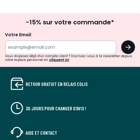
Inscription
-15% sur votre commande*
à
la
Votre Email
newsletter
OK
Vous disposez déjà d'un compte client ? Inscrivez-vous à la newsletter depuis
votre espace personnel en
cliquant ici
RETOUR GRATUIT EN RELAIS COLIS
30 JOURS POUR CHANGER D'AVIS !
AIDE ET CONTACT