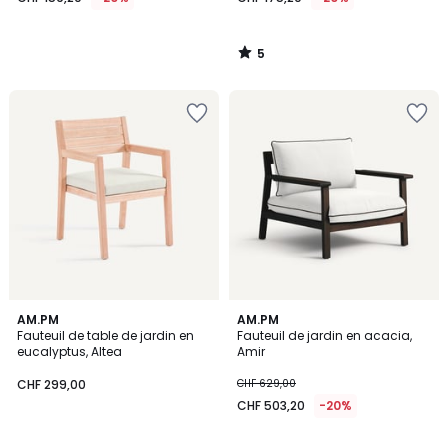
5
/
5
AM.PM
AM.PM
Fauteuil de table de jardin en
Fauteuil de jardin en acacia,
eucalyptus, Altea
Amir
CHF 299,00
CHF 629,00
CHF 503,20
-20%