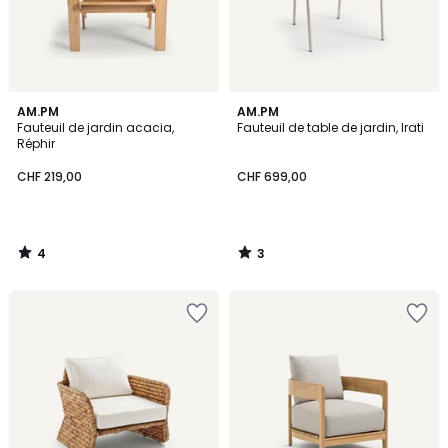
4
3
AM.PM
AM.PM
/
/
Fauteuil de jardin acacia,
Fauteuil de table de jardin, Irati
5
5
Réphir
CHF 219,00
CHF 699,00
4
3
/
/
5
5