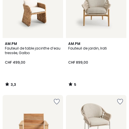
3,3
5
AM.PM
AM.PM
/ 5
/
Fauteuil de table jacinthe d’eau
Fauteuil de jardin, Irati
5
tressée, Galbo
CHF 499,00
CHF 899,00
3,3
5
/
/
5
5