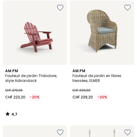
4,7
AM.PM
AM.PM
/ 5
Fauteuil de jardin Théodore,
Fauteuil de jardin en fibres
style Adirondack
tressées, ELMER
CHF 279,00
CHF 299,00
CHF 223,20
-20%
CHF 239,20
-20%
4,7
/
5