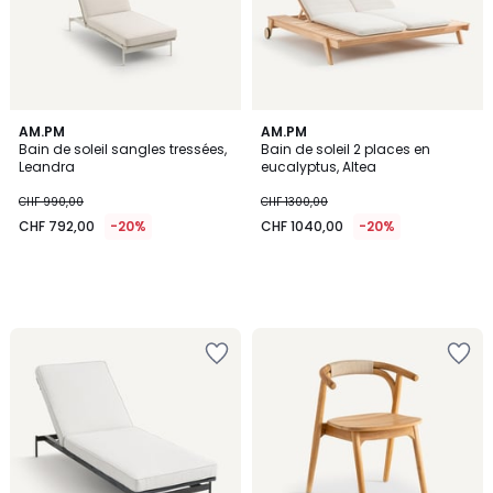
AM.PM
AM.PM
Bain de soleil sangles tressées,
Bain de soleil 2 places en
Leandra
eucalyptus, Altea
CHF 990,00
CHF 1300,00
CHF 792,00
-20%
CHF 1040,00
-20%