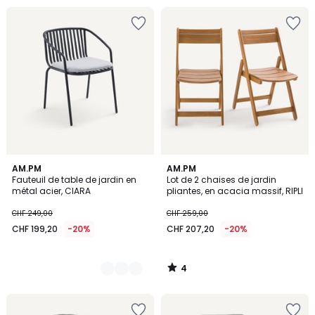
4
2
AM.PM
AM.PM
/
Fauteuil de table de jardin en
Lot de 2 chaises de jardin
Couleurs
5
métal acier, CIARA
pliantes, en acacia massif, RIPLI
CHF 249,00
CHF 259,00
CHF 199,20
-20%
CHF 207,20
-20%
4
/
5