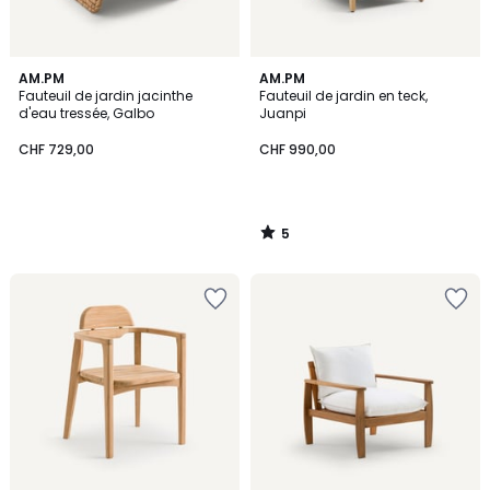
5
AM.PM
AM.PM
/
Fauteuil de jardin jacinthe
Fauteuil de jardin en teck,
5
d'eau tressée, Galbo
Juanpi
CHF 729,00
CHF 990,00
5
/
5