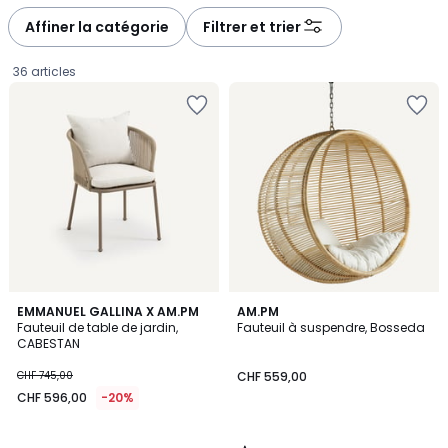
défiler
défiler
à
à
Affiner la catégorie
Filtrer et trier
gauche
droite
36 articles
4
EMMANUEL GALLINA X AM.PM
AM.PM
/
Fauteuil de table de jardin,
Fauteuil à suspendre, Bosseda
5
CABESTAN
CHF
CHF 745,00
CHF 559,00
596,00
CHF 596,00
-20%
au
lieu
de