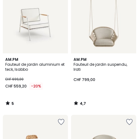
5
4,7
AM.PM
AM.PM
/
/ 5
Fauteuil de jardin aluminium et
Fauteuil de jardin suspendu,
5
teck, Isabbo
Irati
CHF 699,00
CHF 799,00
CHF 559,20
-20%
5
4,7
/
/
5
5