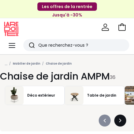
Les offres de la rentrée
Jusqu'à -30%
Aller
au
La
panie
Redoute
Menu
Rechercher
Derniers
...
articles
Mobilier de jardin
Chaise de jardin
Chaise de jardin AMPM
vus
36
Déco extérieur
Table de jardin
Précédent
Suivan
-
-