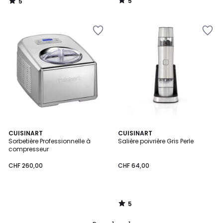
5
5
/
/
5
5
5
CUISINART
CUISINART
/
Sorbetière Professionnelle à
Salière poivrière Gris Perle
5
compresseur
CHF 260,00
CHF 64,00
5
/
5