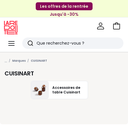
Les offres de la rentrée
Jusqu'à -30%
Aller
au
La
panie
Redoute
Menu
Rechercher
Derniers
...
articles
Marques
CUISINART
vus
CUISINART
Accessoires de
table Cuisinart