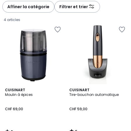
Affiner la catégorie
Filtrer et trier
4 articles
5
5
CUISINART
CUISINART
/
/
Moulin à épices
Tire-bouchon automatique
5
5
CHF
CHF 69,00
CHF 59,00
69,00.