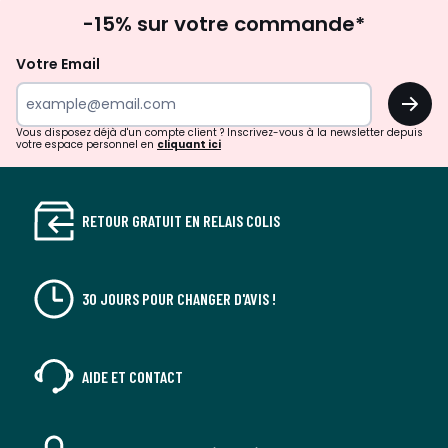
Inscription
gauche
droit
-15% sur votre commande*
à
la
Votre Email
newsletter
OK
Vous disposez déjà d'un compte client ? Inscrivez-vous à la newsletter depuis
votre espace personnel en
cliquant ici
RETOUR GRATUIT EN RELAIS COLIS
30 JOURS POUR CHANGER D'AVIS !
AIDE ET CONTACT