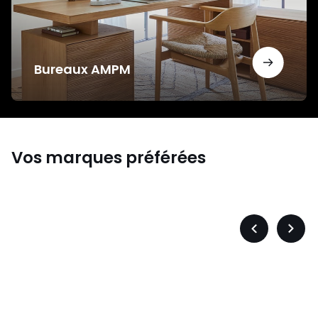
Bureaux AMPM
Vos marques préférées
s
Levis
Précédent
Suiva
-
-
défiler
défile
à
à
gauche
droit