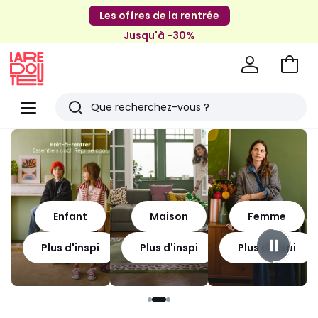
Les offres de la rentrée
Jusqu'à -30%
Aller
au
La
panie
Redoute
Menu
Rechercher
Derniers
articles
vus
Enfant
Maison
Femme
Plus d'inspi
Plus d'inspi
Plus d'inspi