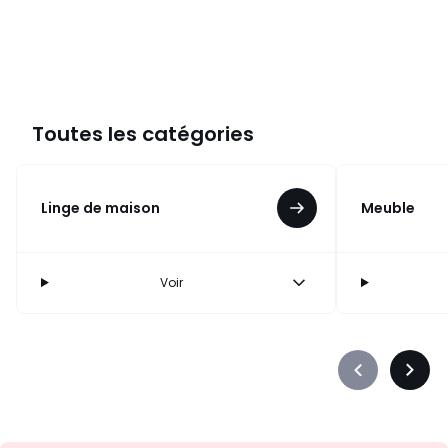
Toutes les catégories
Linge de maison
Meuble
Voir
Précédent
Suiva
-
-
défiler
défile
à
à