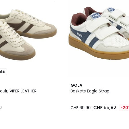
uté
GOLA
cuir, VIPER LEATHER
Baskets Eagle Strap
0
CHF 55,92
CHF 69,90
-20