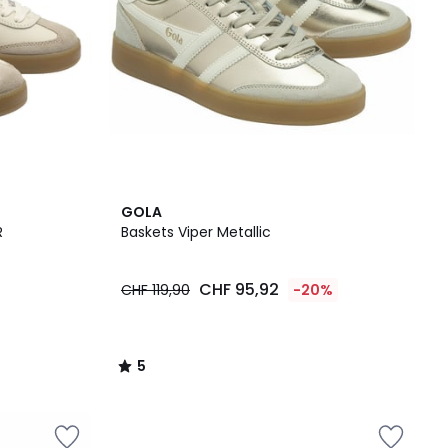
5
GOLA
/
R
Baskets Viper Metallic
5
CHF 95,92
CHF 119,90
-20%
5
/
5