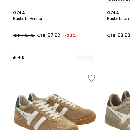
2
4,6
GOLA
GOLA
Couleurs
/ 5
Baskets Harrier
Baskets en 
CHF
CHF 87,92
CHF 99,9
CHF 109,90
-20%
87,92
au
lieu
de
4,6
CHF
/
109,90
5
20%
de
réduction
appliquée.