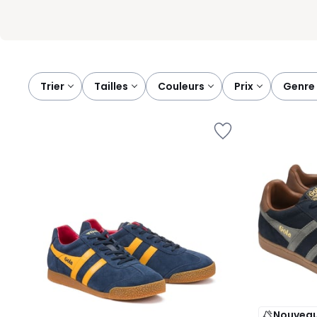
Trier
tailles
couleurs
prix
genre
Nouvea