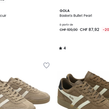
3
4
GOLA
Couleurs
/
cuir
Baskets Bullet Pearl
5
à partir de
0
CHF 87,92
CHF 109,90
-2
4
/
5