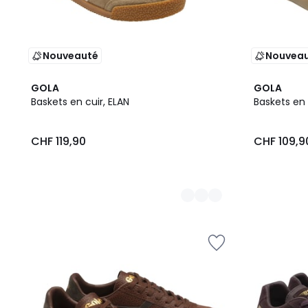
Nouveauté
Nouvea
2
2
GOLA
GOLA
Couleurs
Couleurs
Baskets en cuir, ELAN
Baskets en 
CHF 119,90
CHF 109,9