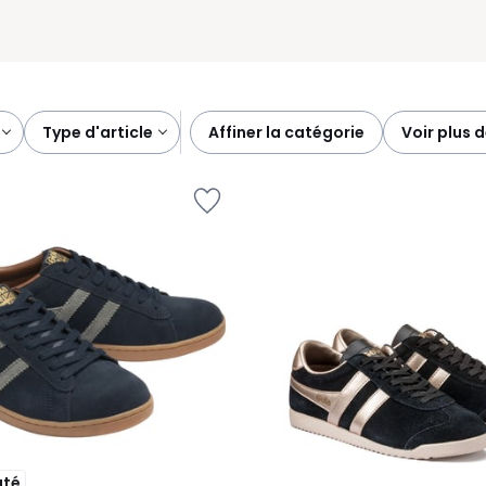
type d'article
affiner la catégorie
voir plus d
uté