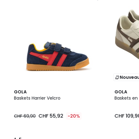
Nouvea
5
GOLA
GOLA
/
Baskets Harrier Velcro
Baskets en 
5
CHF 55,92
CHF 109,9
CHF 69,90
-20%