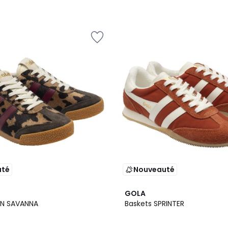
uté
Nouveauté
2
GOLA
Couleurs
AN SAVANNA
Baskets SPRINTER