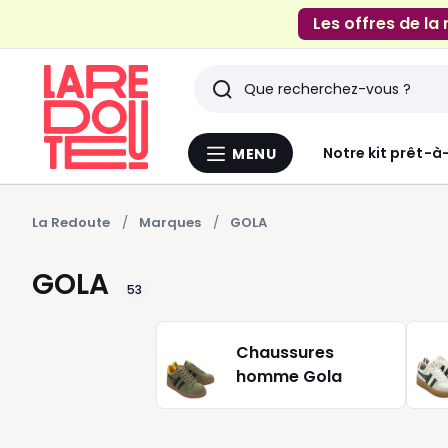
Les offres de la
Rechercher
Derniers
Notre kit prêt-à
MENU
Menu
articles
La
Redoute
vus
La Redoute
Marques
GOLA
GOLA
53
Chaussures
homme Gola