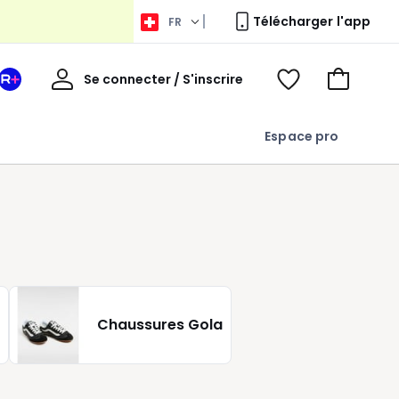
Télécharger l'app
FR
Bienvenue
Se connecter / S'inscrire
Votre
Voir
Aller
espace
ma
au
La
wishlist
panier
Espace pro
Redoute
+
Chaussures Gola