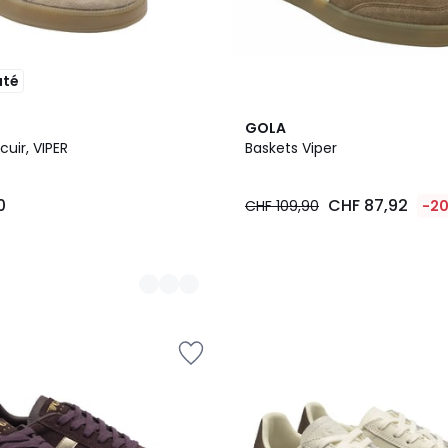
uté
2
GOLA
Couleurs
cuir, VIPER
Baskets Viper
0
CHF 87,92
CHF 109,90
-2