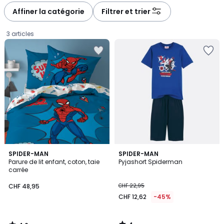
Affiner la catégorie
Filtrer et trier
3 articles
4,6
4
SPIDER-MAN
SPIDER-MAN
/ 5
/
Parure de lit enfant, coton, taie
Pyjashort Spiderman
5
carrée
CHF
CHF 48,95
CHF 22,95
48,95.
CHF 12,62
-45%