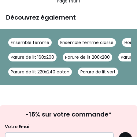
Page 1 sur 1
Découvrez également
Ensemble femme
Ensemble femme classe
Houss
Parure de lit 160x200
Parure de lit 200x200
Parure 
Parure de lit 220x240 coton
Parure de lit vert
Inscription
-15% sur votre commande*
à
la
Votre Email
newsletter
OK