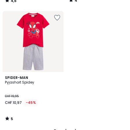
4
4,6
/
/
5
5
5
SPIDER-MAN
/
Pyjashort Spidey
5
CHF 19,95
CHF 10,97
-45%
5
/
5