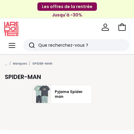
Les offres de la rentrée
Jusqu'à -30%
Aller
au
La
panie
Redoute
Menu
Rechercher
Derniers
...
articles
Marques
SPIDER-MAN
vus
SPIDER-MAN
Pyjama Spider
man